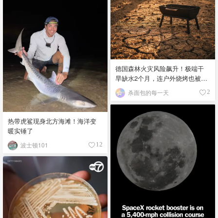
德国森林火灾风险飙升！极端干
旱缺水2个月，连户外烧烤也被禁
了？
杀面包的每一天
2
热带虎鲨现身北方海滩！海洋变
暖实锤了
波士顿101
12