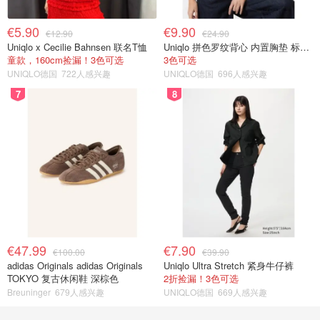
€5.90
€9.90
€12.90
€24.90
Uniqlo x Cecilie Bahnsen 联名T恤
Uniqlo 拼色罗纹背心 内置胸垫 标准款
童款，160cm捡漏！3色可选
3色可选
UNIQLO德国
722人感兴趣
UNIQLO德国
696人感兴趣
7
8
€47.99
€7.90
€100.00
€39.90
adidas Originals adidas Originals
Uniqlo Ultra Stretch 紧身牛仔裤
TOKYO 复古休闲鞋 深棕色
2折捡漏！3色可选
Breuninger
679人感兴趣
UNIQLO德国
669人感兴趣