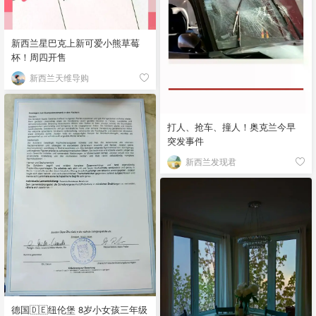
新西兰星巴克上新可爱小熊草莓
杯！周四开售
新西兰天维导购
打人、抢车、撞人！奥克兰今早
突发事件
新西兰发现君
德国🇩🇪纽伦堡 8岁小女孩三年级