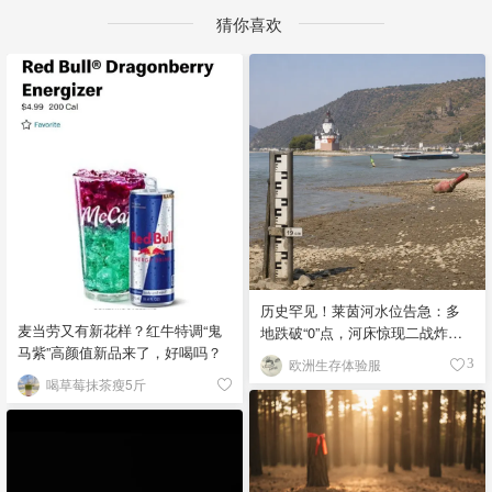
猜你喜欢
历史罕见！莱茵河水位告急：多
麦当劳又有新花样？红牛特调“鬼
地跌破“0”点，河床惊现二战炸
马紫”高颜值新品来了，好喝吗？
弹！
欧洲生存体验服
3
喝草莓抹茶瘦5斤