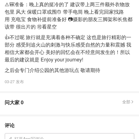
⚠️🎒准备：晚上真的挺冷的了 建议带上两三件额外衣物放
包里 风大 保暖口罩或围巾 带手电筒 晚上看完回家找路
用 充电宝 食物补提前准备好 📷摄影的朋友三脚架和长焦都
该带 很出片的 🉑看星空
👍不过呢 旅行就是充满着各种不确定 这也是旅行精彩的一
部分 感受到追火山的刺激与快乐感受自然的力量和震撼 我
相信大家都会开心 美好的回忆会在不经意间发生的！所以
最后的建议就是 Enjoy your journey!
之后会专门介绍公园的其他游玩点 敬请期待
03-27 发布
问大家
0
全部
评论
打开App写评论