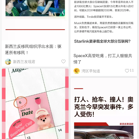
新西兰反移民组织浮出水面：驱
逐所有移民！
SpaceX高管吃瘪，打工人狠狠共
情了
新西兰发现君
湾区早知道
11