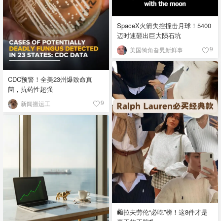
SpaceX火箭失控撞击月球！5400
迈时速砸出巨大陨石坑
美国犄角旮旯新鲜事
9
CDC预警！全美23州爆致命真
菌，抗药性超强
新闻搬运工
9
🛍️拉夫劳伦“必吃”榜！这8件才是