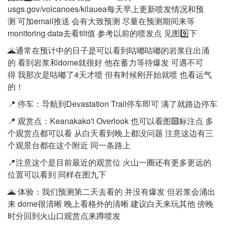
usgs.gov/volcanoes/kilauea每天早上更新喷发情况和预
测 可加email推送 会有大致预测 尽量在预测期间来等
monitoring data去看tilt值 参考以前的喷发点 见图9️⃣下
🌋通常在预计中的日子是可以看到咕嘟咕嘟的岩浆往出涌
的 看到岩浆和dome就很好 他在蓄力等待爆发 可遇不可
得 我那次是咕嘟了4天才喷 但有时候刚开始就喷 也看运气
的！
📍 停车：导航到Devastation Trail停车即可 满了就路边停车
📍 观赏点：Keanakako'i Overlook 也可以看图🔟标注点 多
个观赏点都可以看 从白天看到晚上都没问题 注意这边有三
个观景台都在这个附近 同一条路上
📍注意这个是目前最近的观赏位 火山一圈还有更多更远的
位置可以看到 同样在图九下
🌋 体验：我们预测第二天去看的 并没有爆发 但岩浆会涌出
来 dome很清晰 晚上看格外的清晰 建议白天来玩其他 傍晚
时分回到火山口观赏点来蹲喷发