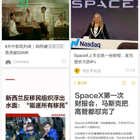
8月中影院列表｜助阿嬷🇬🇧🇮🇪
票房破£200K
SpaceX上市后第一份财报，发完
股价大跌8%
CineAsia
湾区早知道
14