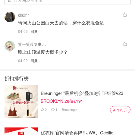
妞妞**
请问火山公园白天去的话，穿什么衣服合适
04-06
· 回复
笑一笑没啥事儿
晚上山顶温度大概多少？
04-02
· 回复
折扣排行榜
Breuninger "最后机会"叠加8折 TF细管€23
BROOKLYN 28仅€191
2
1
Breuninger
APP打开
优衣库 官网清仓再降‼️ JWA、Cecilie