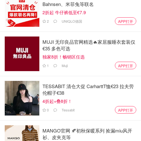
Bahnsen、米菲兔等联名
2折起 牛仔裤低至€7.9
2
UNIQLO德国
APP打开
MUJI 无印良品官网精选🔥家居服睡衣套装仅
€35 多色可选
独家8折！畅销区任选
1
Muji
APP打开
TESSABIT 清仓大促 CarharttT恤€23 拉夫劳
伦帽子€38
4折起+叠8折！
0
Tessabit
APP打开
MANGO官网 🍂初秋保暖系列 捡漏miu风开
衫、皮夹克等