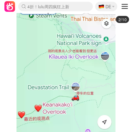
🇩🇪
4折！lulu周四疯狂上新
DE
Boticinal 夏促开抢！
还没结束！&OtherStories大促
Joybuy变相75折 随时失效
速领！Stanley独家85折
疑似霸哥！Camper额外叠85折
Zalando 奥莱闪促！每日更新
Moncler反季囤！5折起+叠9折
Coach Brooklyn仅€192
3/10