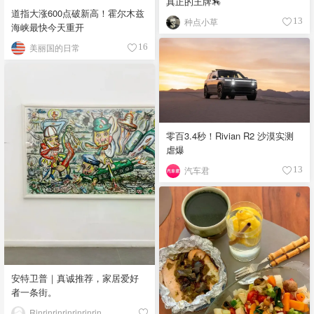
真正的王牌🏇
道指大涨600点破新高！霍尔木兹
种点小草
13
海峡最快今天重开
美丽国的日常
16
零百3.4秒！Rivian R2 沙漠实测
虐爆
汽车君
13
安特卫普｜真诚推荐，家居爱好
者一条街。
Rinrinrinrinrinrinrin