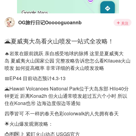
OG旅行日记Oooooguoannb
关注
🌋夏威夷大岛看火山喷发一站式全攻略！
🔥岩浆在眼前跳跃 亲自感受地球的脉搏 这里是夏威夷大
岛 夏威夷火山国家公园 完整攻略告诉您怎么看Kilauea火山
喷发 如何提高概率 非常详细的看火山喷发攻略
📅EP44 目前动态预计4.3-13
🌋Hawaii Volcanoes National Park位于大岛东部 Hilo40分
钟更近 距离Kona2h 但火山通常喷发超过五六个小时 所以
住在Kona也🉑 边海边度假边等通知
四季皆可 不一样的春天色彩colorwalk的人先拥有春天
🌟火山爆发观测攻略：
📩图9️⃣上 紧盯火山动态 USGS官方