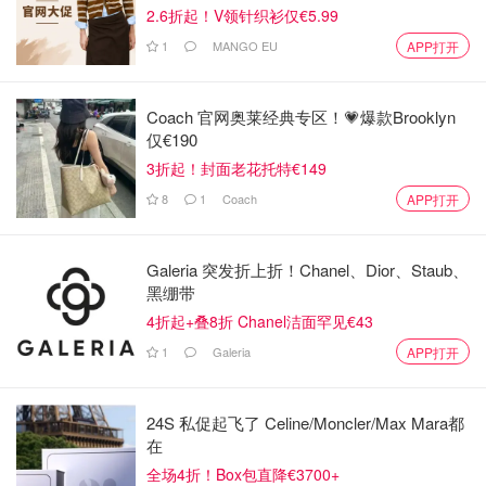
2.6折起！V领针织衫仅€5.99
1
MANGO EU
APP打开
Coach 官网奥莱经典专区！💗爆款Brooklyn
仅€190
3折起！封面老花托特€149
8
1
Coach
APP打开
Galeria 突发折上折！Chanel、Dior、Staub、
黑绷带
4折起+叠8折 Chanel洁面罕见€43
1
Galeria
APP打开
24S 私促起飞了 Celine/Moncler/Max Mara都
在
全场4折！Box包直降€3700+