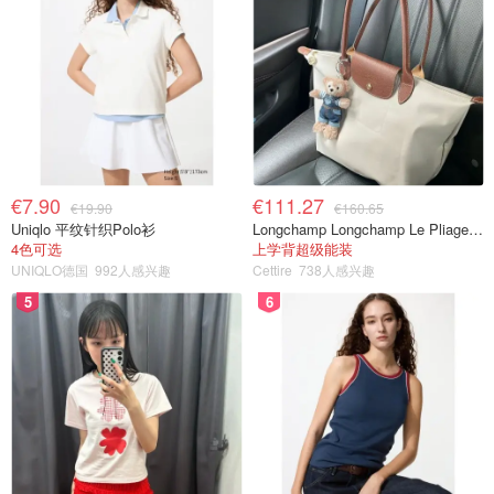
€7.90
€111.27
€19.90
€160.65
Uniqlo 平纹针织Polo衫
Longchamp Longchamp Le Pliage 大号手提包
4色可选
上学背超级能装
UNIQLO德国
992人感兴趣
Cettire
738人感兴趣
5
6