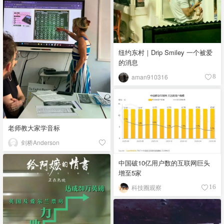
纽约东村｜Drip Smiley 一个被爱
的消息
aman910316
8
老师教大家学音标
剑桥Anderson
中国破10亿用户数的互联网巨头
增至5家
科技圈观察
16