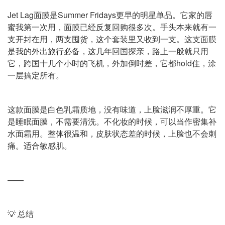
Jet Lag面膜是Summer Fridays更早的明星单品。它家的唇
蜜我第一次用，面膜已经反复回购很多次。手头本来就有一
支开封在用，两支囤货，这个套装里又收到一支。这支面膜
是我的外出旅行必备，这几年回国探亲，路上一般就只用
它，跨国十几个小时的飞机，外加倒时差，它都hold住，涂
一层搞定所有。
这款面膜是白色乳霜质地，没有味道，上脸滋润不厚重。它
是睡眠面膜，不需要清洗。不化妆的时候，可以当作密集补
水面霜用。整体很温和，皮肤状态差的时候，上脸也不会刺
痛。适合敏感肌。
——
💡 总结