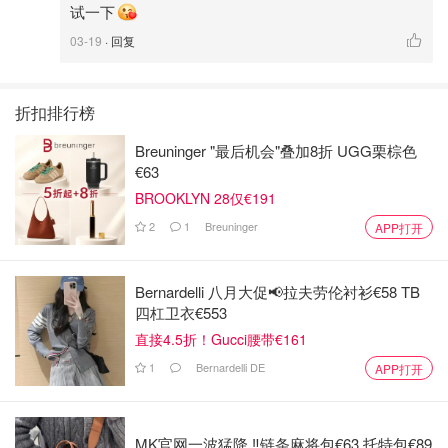
试一下
03-19
· 回复
折扣排行榜
Breuninger "最后机会"叠加8折 UGG栗棕色
€63
BROOKLYN 28仅€191
2
1
Breuninger
APP打开
Bernardelli 八月大促📢拉夫劳伦衬衫€58 TB
四杠卫衣€553
直接4.5折！Gucci腰带€161
1
Bernardelli DE
APP打开
MK官网一波猛降 ‼️链条麻将包€63 托特包€89