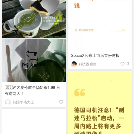
SpaceX公布上市后首份财报
科技圈观察
13
🇬🇧迷客夏伦敦全场奶茶1.99 只
有这两天！
英国羊毛大王