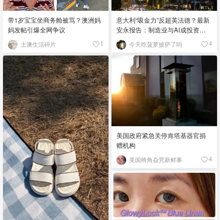
带1岁宝宝坐商务舱被骂？澳洲妈
意大利“吸金力”反超英法德？最新
妈发帖引爆全网争议
安永报告：制造业与AI成投资新
宠！
土澳生活碎片
今天吃菠萝披萨了吗
1
4
美国政府紧急关停肯塔基器官捐
赠机构
美国犄角旮旯新鲜事
4