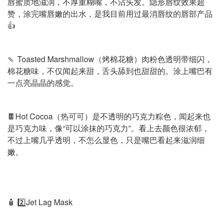
唇蜜质地滋润，不厚重糊嘴，不沾头发。隐形唇纹效果超
赞，涂完嘴唇嫩的出水，是我目前用过最消唇纹的唇部产品
👍
🍡 Toasted Marshmallow（烤棉花糖）肉粉色透明带细闪，
棉花糖味，不仅闻起来甜，舌头舔到也甜甜的。涂上嘴巴有
一点亮晶晶的感觉。
🍫Hot Cocoa（热可可）是不透明的巧克力粽色，闻起来也
是巧克力味，像“可以涂抹的巧克力”。看上去颜色很浓郁，
不过上嘴几乎透明，不怎么显色，只是嘴巴看起来滋润细
嫩。
🧴 2️⃣Jet Lag Mask