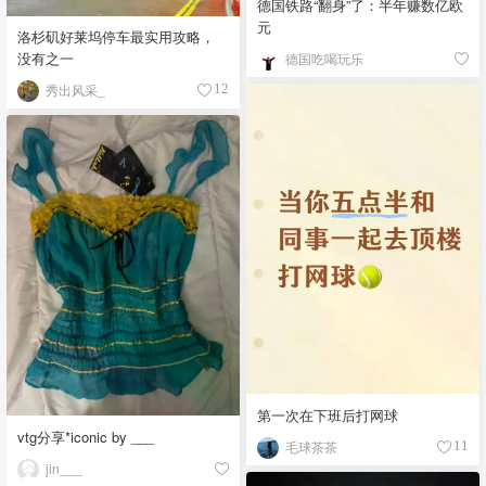
德国铁路“翻身”了：半年赚数亿欧
元
洛杉矶好莱坞停车最实用攻略，
没有之一
德国吃喝玩乐
秀出风采_
12
第一次在下班后打网球
vtg分享*iconic by ___
毛球茶茶
11
jin___