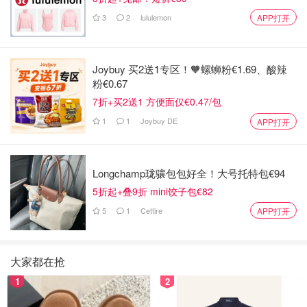
3
2
lululemon
APP打开
Joybuy 买2送1专区！🧡螺蛳粉€1.69、酸辣
粉€0.67
7折+买2送1 方便面仅€0.47/包
1
1
Joybuy DE
APP打开
Longchamp珑骧包包好全！大号托特包€94
5折起+叠9折 mini饺子包€82
5
1
Cettire
APP打开
大家都在抢
1
2