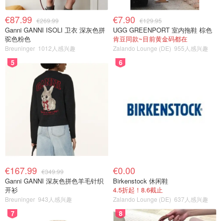
€87.99
€7.90
€269.99
€129.95
Ganni GANNI ISOLI 卫衣 深灰色拼
UGG GREENPORT 室内拖鞋 棕色
驼色粉色
肯豆同款~目前黄金码都在
Breuninger
1012人感兴趣
Zalando Lounge (DE)
955人感兴趣
5
6
€167.99
€0.00
€349.99
Ganni GANNI 深灰色拼色羊毛针织
Birkenstock 休闲鞋
开衫
4.5折起！8.6截止
Breuninger
943人感兴趣
Zalando Lounge (DE)
637人感兴趣
7
8