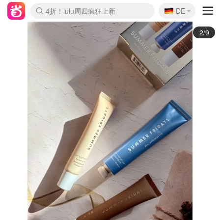
🇩🇪
4折！lulu周四疯狂上新
DE
Boticinal 夏促开抢！
还没结束！&OtherStories大促
Joybuy变相75折 随时失效
速领！Stanley独家85折
疑似霸哥！Camper额外叠85折
Zalando 奥莱闪促！每日更新
Moncler反季囤！5折起+叠9折
Coach Brooklyn仅€192
3/9