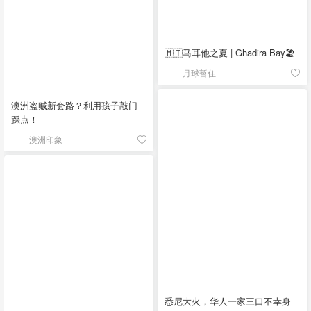
🇲🇹马耳他之夏 | Ghadira Bay🏖️
月球暂住
澳洲盗贼新套路？利用孩子敲门
踩点！
澳洲印象
悉尼大火，华人一家三口不幸身