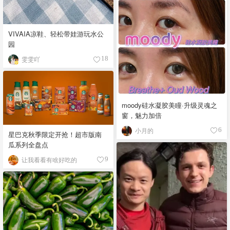
VIVAIA凉鞋、轻松带娃游玩水公
园
雯雯吖
18
moody硅水凝胶美瞳·升级灵魂之
窗，魅力加倍
小月的
6
星巴克秋季限定开抢！超市版南
瓜系列全盘点
让我看看有啥好吃的
9