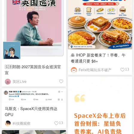
🥞 IHOP 新套餐来了！早餐、午
餐通通只要 $6+
🇬🇧郎朗·2027英国音乐会巡演官
Felix吃喝玩乐不破产
13
宣
英区Live
马斯克：SpaceX只使用英伟达
GPU
科技圈观察
13