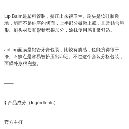
Lip Balm是塑料管装，挤压出来很卫生。刷头是软硅胶质
地，斜面不是纯平的切面，上半部分微微上翘，非常贴合唇
形。刷头材质和形状都很加分，涂抹使用感非常舒适。
Jet lag面膜是铝管牙膏包装，比较有质感，也能挤得很干
净。⚠️缺点是容易被挤压出印记。不过这个套装分格包装，
面膜外形很完整。
——
🧪 产品成分（Ingredients）
官方主打：