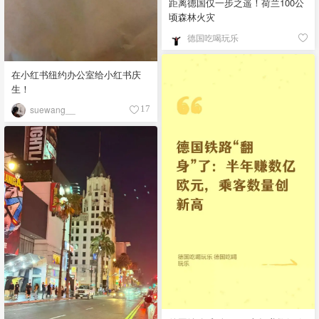
距离德国仅一步之遥！荷兰100公
顷森林火灾
德国吃喝玩乐
在小红书纽约办公室给小红书庆
生！
suewang__
17