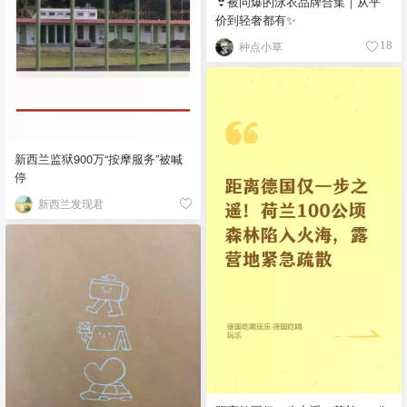
👙被问爆的泳衣品牌合集｜从平
价到轻奢都有✨
种点小草
18
新西兰监狱900万“按摩服务”被喊
停
新西兰发现君