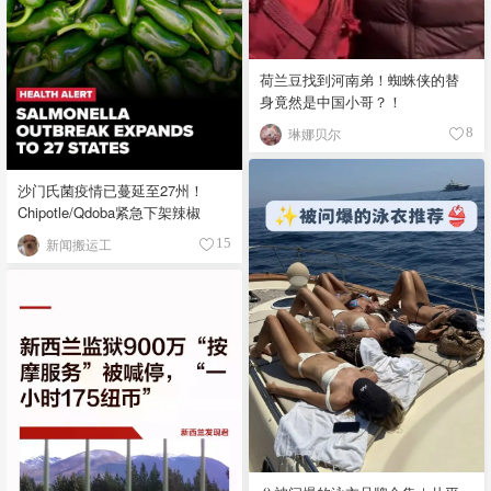
荷兰豆找到河南弟！蜘蛛侠的替
身竟然是中国小哥？！
琳娜贝尔
8
沙门氏菌疫情已蔓延至27州！
Chipotle/Qdoba紧急下架辣椒
新闻搬运工
15