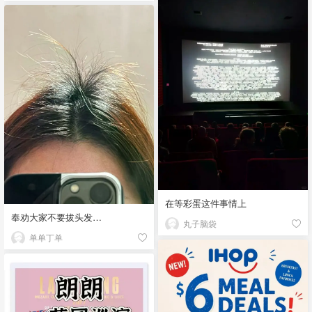
在等彩蛋这件事情上
奉劝大家不要拔头发…
丸子脑袋
单单丁单