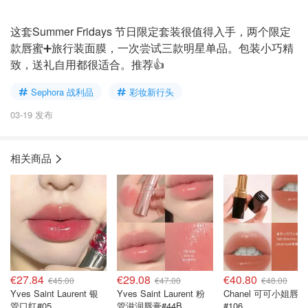
这套Summer Fridays 节日限定套装很值得入手，两个限定
款唇蜜➕旅行装面膜，一次尝试三款明星单品。包装小巧精
致，送礼自用都很适合。推荐👍
Sephora 战利品
彩妆新行头
03-19 发布
相关商品
€27.84
€29.08
€40.80
€45.00
€47.00
€48.00
Yves Saint Laurent 银
Yves Saint Laurent 粉
Chanel 可可小姐唇膏
管口红#05
管滋润唇膏#44B
#106