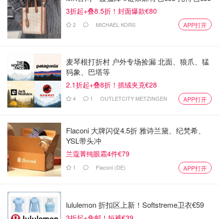
3折起+叠8.5折！封面爆款€80
2
MICHAEL KORS
APP打开
麦琴根打折村 户外专场捡漏 北面、狼爪、猛
犸象、巴塔等
2.1折起+叠8折！抓绒夹克€28
4
1
OUTLETCITY METZINGEN
APP打开
Flaconi 大牌闪促4.5折 雅诗兰黛、纪梵希、
YSL带头冲
兰蔻菁纯眼霜4件€79
1
Flaconi (DE)
APP打开
lululemon 折扣区上新！Softstreme卫衣€59
3折起+免邮！短裤€39