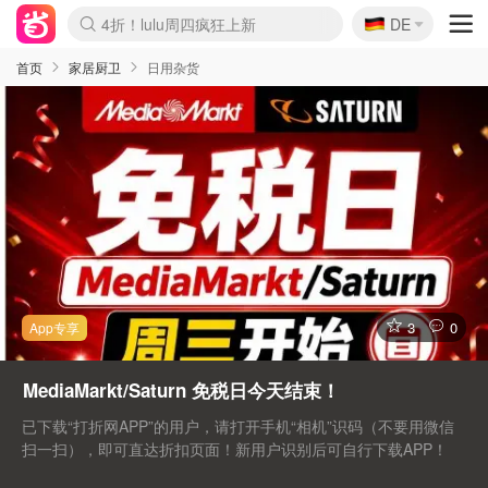
🇩🇪
4折！lulu周四疯狂上新
DE
Boticinal 夏促开抢！
还没结束！&OtherStories大促
Joybuy变相75折 随时失效
速领！Stanley独家85折
疑似霸哥！Camper额外叠85折
Zalando 奥莱闪促！每日更新
Moncler反季囤！5折起+叠9折
Coach Brooklyn仅€192
首页
家居厨卫
日用杂货
3
0
MediaMarkt/Saturn 免税日今天结束！
已下载“打折网APP”的用户，请打开手机“相机”识码（不要用微信
扫一扫），即可直达折扣页面！新用户识别后可自行下载APP！