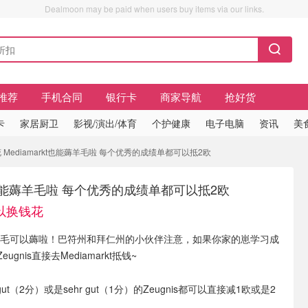
Dealmoon may be paid when users buy items via our links.
推荐
手机合同
银行卡
商家导航
抢好货
卡
家居厨卫
影视/演出/体育
个护健康
电子电脑
资讯
美
Mediamarkt也能薅羊毛啦 每个优秀的成绩单都可以抵2欧
kt也能薅羊毛啦 每个优秀的成绩单都可以抵2欧
以换钱花
t也有羊毛可以薅啦！巴符州和拜仁州的小伙伴注意，如果你家的崽学习成
gnis直接去Mediamarkt抵钱~
t（2分）或是sehr gut（1分）的Zeugnis都可以直接减1欧或是2