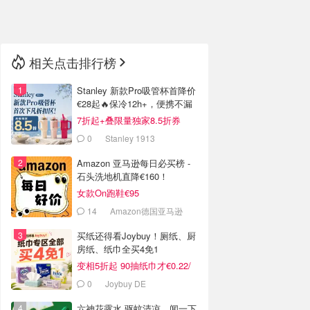
🇳🇿
新西兰
相关点击排行榜
Stanley 新款Pro吸管杯首降价
€28起🔥保冷12h+，便携不漏
水
7折起+叠限量独家8.5折券
0
Stanley 1913
Amazon 亚马逊每日必买榜 -
石头洗地机直降€160！
女款On跑鞋€95
14
Amazon德国亚马逊
买纸还得看Joybuy！厕纸、厨
房纸、纸巾全买4免1
变相5折起 90抽纸巾才€0.22/
包
0
Joybuy DE
六神花露水 驱蚊清凉，闻一下