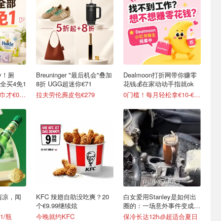
y！厕
Breuninger "最后机会"叠加
Dealmoon打折网带你赚零
全买4免1
8折 UGG超迷你€71
花钱💰在家动动手指就ok
变相5折起 90抽纸巾才€0.22/包
拉夫劳伦麂皮包€279
0门槛！每月轻松拿€10-€100
清凉，闻
KFC 辣翅自助没吃爽？20
白女爱用Stanley是如何出
个€9.99继续炫
圈的：一场意外事件变成顶
级营销案例
1/瓶
今晚就约KFC
保冷长达12h🧊超适合夏日