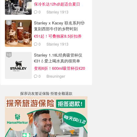
销案例
保冷长达12h🧊超适合夏日
0
Stanley 1913
Stanley x Kacey 联名系列🤠
复刻西部牛仔的乡野时刻
€51起！可叠独家8.5折扣券
0
Stanley 1913
Stanley 1.18L经典吸管杯仅
€31💧爱上喝水真的很简单
变相6折！600ml吸管杯仅€20
0
Breuninger
探亲访友签证保险 拒签全额退款