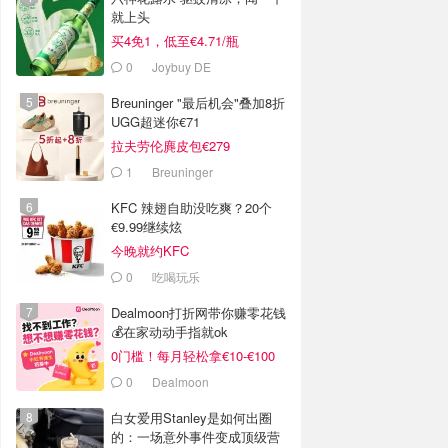
就上头
买4免1，低至€4.71/瓶
0
Joybuy DE
Breuninger "最后机会"叠加8折
UGG超迷你€71
拉夫劳伦麂皮包€279
1
Breuninger
KFC 辣翅自助没吃爽？20个
€9.99继续炫
今晚就约KFC
0
吃喝玩乐
Dealmoon打折网带你赚零花钱
💰在家动动手指就ok
0门槛！每月轻松拿€10-€100
0
Dealmoon
白女爱用Stanley是如何出圈
的：一场意外事件变成顶级营