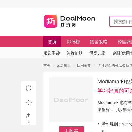
首页
排行榜
德国攻略
德国药
服饰手袋
美妆护肤
母婴儿童
金融/信用
首页
家居厨卫
日用杂货
学习好真的可以换钱花 
Mediamar
学习好真的可
Mediamark
绩很好，可以拿着Zeu
2
活动规则：每个gu
去购买
欧