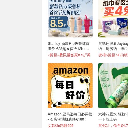
Stanley 新款Pro吸管杯首
买纸还得看Joybu
降价 €28起🔥保冷12h+，
纸、厨房纸、纸巾
便携不漏水
7折起+叠限量独家8.5折券
Amazon 亚马逊每日必买榜
六神花露水 驱蚊
- 石头洗地机直降€160！
一下就上头
女款On跑鞋€95
买4免1，低至€4.7