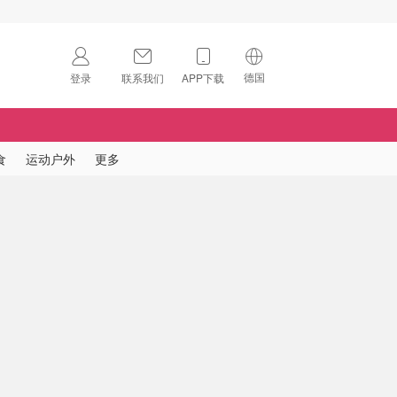
德国
登录
联系我们
APP下载
🇺🇸
美国
🇨🇳
中国
食
运动户外
更多
🇨🇦
加拿大
扫码下载 App
🇬🇧
英国
Download on the
App Store
🇩🇪
德国
Download the
Android App
🇫🇷
法国
🇮🇹
意大利
🇦🇺
澳洲