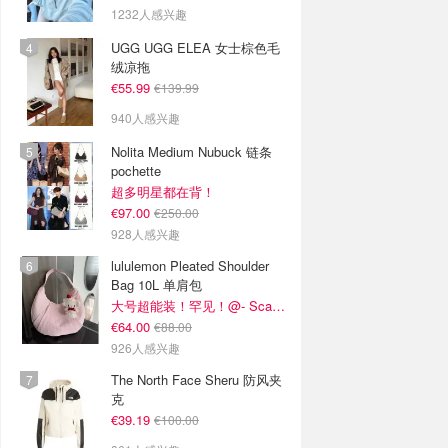
1232人感兴趣
UGG UGG ELEA 女士棕色毛
绒凉拖
€55.99
€139.99
940人感兴趣
Nolita Medium Nubuck 链条
pochette
超多明星都在背！
€97.00
€250.00
928人感兴趣
lululemon Pleated Shoulder
Bag 10L 单肩包
大号超能装！罕见！@- Scarlett
€64.00
€88.00
926人感兴趣
The North Face Sheru 防风夹
克
€39.19
€100.00