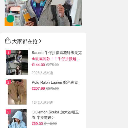
大家都在抢
Sandro 牛仔拼接麻花针织夹克
金玟庭同款！！牛仔拼接超有层次感
€144.00
€275.00
2026人感兴趣
Polo Ralph Lauren 驼色夹克
€207.99
€375.00
1242人感兴趣
lululemon Scuba 加大连帽卫
衣 半拉链设计
€69.00
€118.00