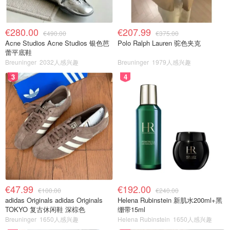
€280.00
€207.99
€490.00
€375.00
Acne Studios Acne Studios 银色芭
Polo Ralph Lauren 驼色夹克
蕾平底鞋
Breuninger
2032人感兴趣
Breuninger
1979人感兴趣
3
4
€47.99
€192.00
€100.00
€240.00
adidas Originals adidas Originals
Helena Rubinstein 新肌水200ml+黑
TOKYO 复古休闲鞋 深棕色
绷带15ml
Breuninger
1650人感兴趣
Helena Rubinstein
1650人感兴趣