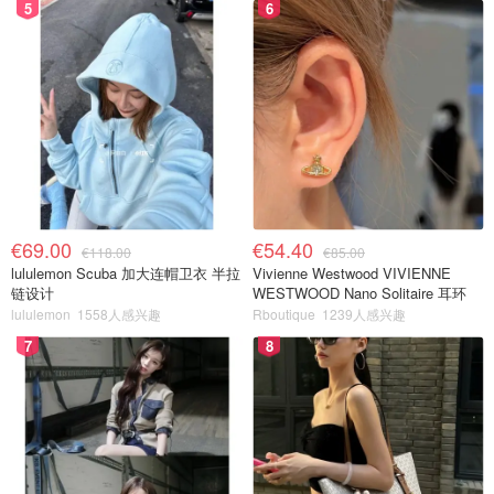
5
6
€69.00
€54.40
€118.00
€85.00
lululemon Scuba 加大连帽卫衣 半拉
Vivienne Westwood VIVIENNE
链设计
WESTWOOD Nano Solitaire 耳环
lululemon
1558人感兴趣
Rboutique
1239人感兴趣
7
8