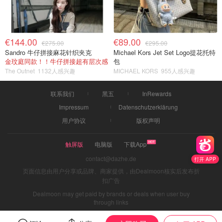
€144.00
€89.00
€275.00
€295.00
Sandro 牛仔拼接麻花针织夹克
Michael Kors Jet Set Logo提花托特
金玟庭同款！！牛仔拼接超有层次感
包
The Outnet
1132人感兴趣
MICHAEL KORS
955人感兴趣
联系我们
黑五
InRewards
Impressum
Datenschutzerklärung
用户协议
版权声明
触屏版
电脑版
下载App
contact@dazhe.de
打开 APP
页面信息由用户分享或品牌、商家提供，由Dealmoon核实后发布折
扣广告
Dealmoon may get paid by brands or deals when user buy
through links