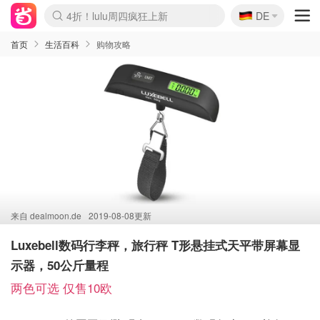
🇩🇪
4折！lulu周四疯狂上新
DE
Boticinal 夏促开抢！
还没结束！&OtherStories大促
Joybuy变相75折 随时失效
速领！Stanley独家85折
疑似霸哥！Camper额外叠85折
Zalando 奥莱闪促！每日更新
Moncler反季囤！5折起+叠9折
Coach Brooklyn仅€192
首页
生活百科
购物攻略
来自
dealmoon.de
2019-08-08更新
Luxebell数码行李秤，旅行秤 T形悬挂式天平带屏幕显
示器，50公斤量程
两色可选 仅售10欧