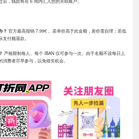
过后，钱款将在 6 周内汇入您的关联账户。
办？
官方最高报销 7.99€ 。若单价高于此金额，差价需自理；若低
际支付额退款。
？
严格限制每人、每个 IBAN 仅可参与一次。由于名额不设每日上
的消费者尽早参与，以免错失机会。