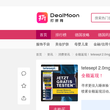
首页
排行榜
德国攻略
德国药
服饰手袋
美妆护肤
母婴儿童
金融/信用
首页
资讯
消费资讯
全额返现！ tetesept 2
tetesept 
全额返现！
寻求更佳入睡体验？德
喷雾全额返现活动
去购买