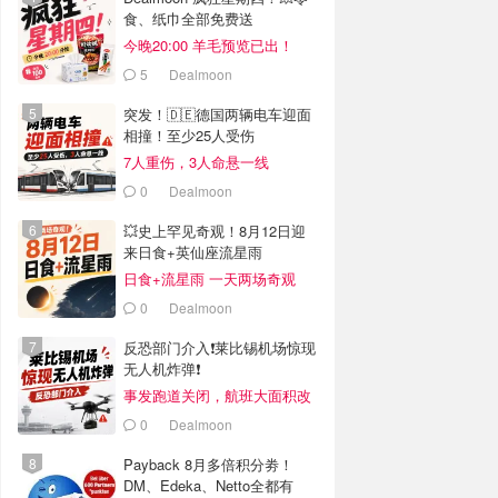
食、纸巾全部免费送
今晚20:00 羊毛预览已出！
5
Dealmoon
突发！🇩🇪德国两辆电车迎面
相撞！至少25人受伤
7人重伤，3人命悬一线
0
Dealmoon
💥史上罕见奇观！8月12日迎
来日食+英仙座流星雨
日食+流星雨 一天两场奇观
0
Dealmoon
反恐部门介入❗️莱比锡机场惊现
无人机炸弹❗️
事发跑道关闭，航班大面积改
道
0
Dealmoon
Payback 8月多倍积分劵！
DM、Edeka、Netto全都有