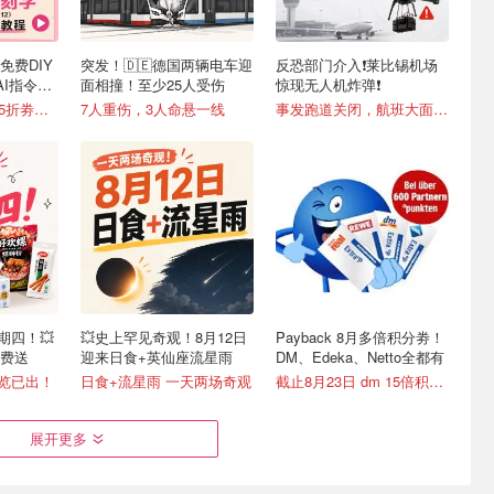
时免费DIY
突发！🇩🇪德国两辆电车迎
反恐部门介入❗️莱比锡机场
AI指令直
面相撞！至少25人受伤
惊现无人机炸弹❗️
新色上线🆓独家8.5折劵速领
7人重伤，3人命悬一线
事发跑道关闭，航班大面积改道
星期四！💥
💥史上罕见奇观！8月12日
Payback 8月多倍积分劵！
费送
迎来日食+英仙座流星雨
DM、Edeka、Netto全都有
预览已出！
日食+流星雨 一天两场奇观
截止8月23日 dm 15倍积分劵
展开更多