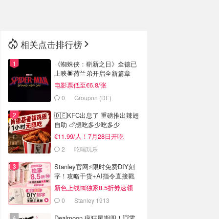
🇳🇿
新西兰
相关点击排行榜
《蜘蛛侠：崭新之日》全德已
上映🕷️荷兰弟开启全新篇章
电影票低至€6.8/张
0
Groupon (DE)
🇩🇪KFC出息了 重磅推出辣翅
自助 🍗想吃多少吃多少
€11.99/人！7月28日开吃
2
吃喝玩乐
Stanley官网⚡️限时免费DIY刻
字！攻略干货+AI指令直接戳
新色上线🆓独家8.5折劵速领
0
Stanley 1913
Dealmoon 疯狂星期四！💥零