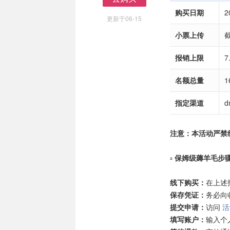
去购买
购买日期
2
更新于06-15
小票上传
截
报销上限
7
名额总量
1
指定渠道
d
注意：本活动严禁
▫️
保姆级薅羊毛步
线下购买：
在上述
保存凭证：
务必向收
提交申请：
访问
活
填写账户：
输入个