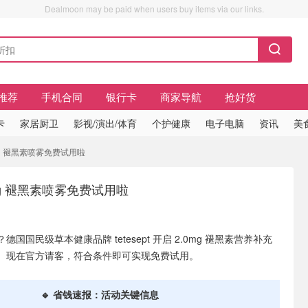
Dealmoon may be paid when users buy items via our links.
推荐
手机合同
银行卡
商家导航
抢好货
卡
家居厨卫
影视/演出/体育
个护健康
电子电脑
资讯
美
.0mg 褪黑素喷雾免费试用啦
2.0mg 褪黑素喷雾免费试用啦
国国民级草本健康品牌 tetesept 开启 2.0mg 褪黑素营养补充
。现在官方请客，符合条件即可实现免费试用。
🔹 省钱速报：活动关键信息