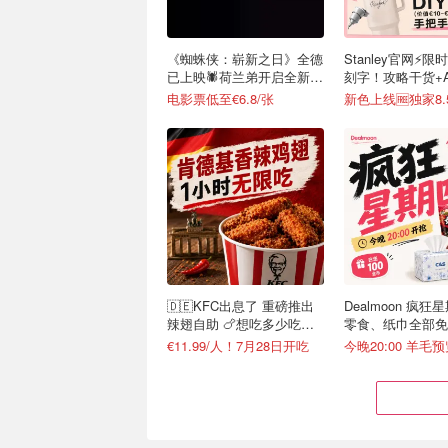
《蜘蛛侠：崭新之日》全德
Stanley官网⚡️限
已上映🕷️荷兰弟开启全新篇
刻字！攻略干货+
章
接戳
电影票低至€6.8/张
🇩🇪KFC出息了 重磅推出
Dealmoon 疯狂
辣翅自助 🍗想吃多少吃多
零食、纸巾全部免
少
€11.99/人！7月28日开吃
今晚20:00 羊毛