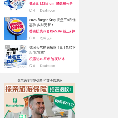
截止8月23日 dm 15倍积分劵
4
Dealmoon
2026 Burger King 汉堡王8月优
惠券 实时更新！
香脆照烧鸡套餐€5.99 截止到9
月4日
0
吃喝玩乐
德国天气彻底疯啦！8月竟然下
起“冰雹雪”
积雪达40厘米 连夜铲冰
0
Dealmoon
探亲访友签证保险 拒签全额退款