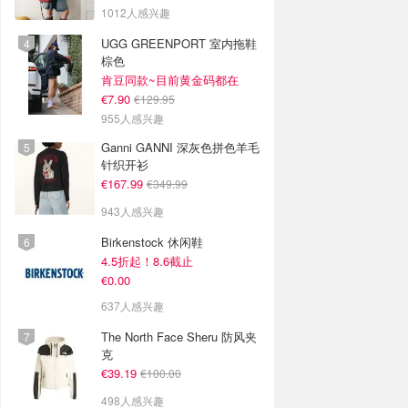
1012人感兴趣
UGG GREENPORT 室内拖鞋
棕色
肯豆同款~目前黄金码都在
€7.90
€129.95
955人感兴趣
Ganni GANNI 深灰色拼色羊毛
针织开衫
€167.99
€349.99
943人感兴趣
Birkenstock 休闲鞋
4.5折起！8.6截止
€0.00
637人感兴趣
The North Face Sheru 防风夹
克
€39.19
€100.00
498人感兴趣