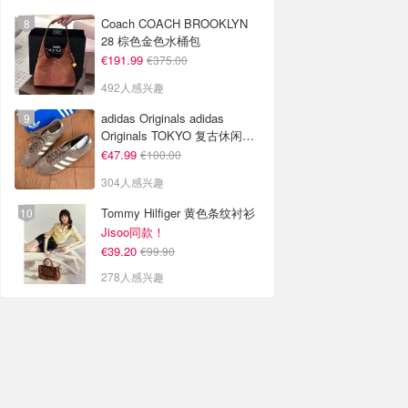
Coach COACH BROOKLYN
28 棕色金色水桶包
€191.99
€375.00
492人感兴趣
adidas Originals adidas
Originals TOKYO 复古休闲鞋
深棕色
€47.99
€100.00
304人感兴趣
Tommy Hilfiger 黄色条纹衬衫
Jisoo同款！
€39.20
€99.90
278人感兴趣