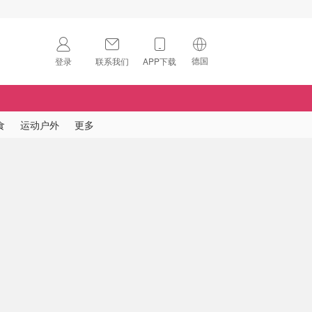
德国
登录
联系我们
APP下载
🇺🇸
美国
🇨🇳
中国
食
运动户外
更多
🇨🇦
加拿大
扫码下载 App
🇬🇧
英国
Download on the
App Store
🇩🇪
德国
Download the
Android App
🇫🇷
法国
🇮🇹
意大利
🇦🇺
澳洲