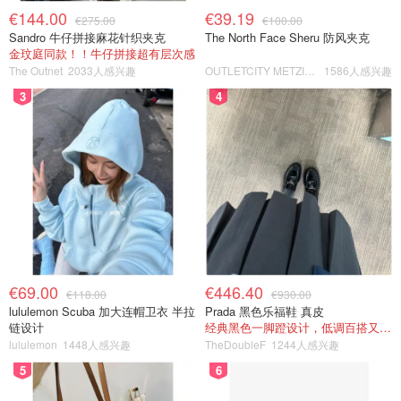
€144.00
€39.19
€275.00
€100.00
Sandro 牛仔拼接麻花针织夹克
The North Face Sheru 防风夹克
金玟庭同款！！牛仔拼接超有层次感
The Outnet
2033人感兴趣
OUTLETCITY METZINGEN
1586人感兴趣
3
4
€69.00
€446.40
€118.00
€930.00
lululemon Scuba 加大连帽卫衣 半拉
Prada 黑色乐福鞋 真皮
链设计
经典黑色一脚蹬设计，低调百搭又高级
lululemon
1448人感兴趣
TheDoubleF
1244人感兴趣
5
6