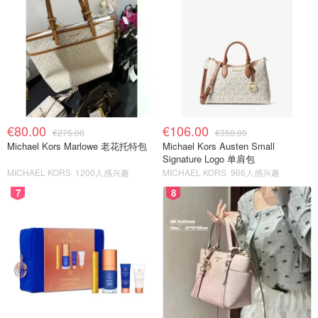
€80.00
€106.00
€275.00
€350.00
Michael Kors Marlowe 老花托特包
Michael Kors Austen Small
Signature Logo 单肩包
MICHAEL KORS
1200人感兴趣
MICHAEL KORS
966人感兴趣
7
8