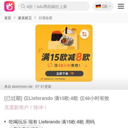
🇩🇪
4折！lulu周四疯狂上新
DE
Boticinal 夏促开抢！
还没结束！&OtherStories大促
Joybuy变相75折 随时失效
速领！Stanley独家85折
疑似霸哥！Camper额外叠85折
Zalando 奥莱闪促！每日更新
Moncler反季囤！5折起+叠9折
Coach Brooklyn仅€192
首页
家居厨卫
日用杂货
来自
dealmoon.de
07-31更新
[已过期] 仅Lieferando 满15欧-8欧 仅48小时有效
无需新用户！快冲！
吃喝玩乐 现有 Lieferando 满15欧-8欧 用码