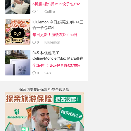
5折起+叠9折 mini饺子包€82
1
Cettire
lululemon 今日必买这3件 👀三
合一卡包€34
每日更新！游牧灰Define补
货！
0
lululemon
24S 私促起飞了
Celine/Moncler/Max Mara都在
全场4折！Box包直降€3700+
0
24S
探亲访友签证保险 拒签全额退款