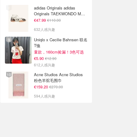
adidas Originals adidas
Originals TAEKWONDO MEI
芭蕾鞋 棕色米色
€47.99
€110.00
632人感兴趣
Uniqlo x Cecilie Bahnsen 联名
T恤
童款，160cm捡漏！3色可选
€5.90
€12.90
612人感兴趣
Acne Studios Acne Studios
粉色羊驼毛围巾
€159.20
€270.00
594人感兴趣