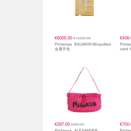
€6000.00
€436
€12000.00
Printemps BALMAIN Minaudière
Printemps JACQU
金属手包
carré
€297.00
€700
€990.00
Printemps ALEXANDER
Printemps BURB