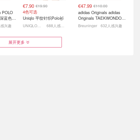
€7.90
€47.99
€19.90
€110.00
4色可选
en POLO
adidas Originals adidas
N 深蓝色珠
Uniqlo 平纹针织Polo衫
Originals TAEKWONDO
MEI 芭蕾鞋 棕色米色
人感兴趣
UNIQLO德国
688人感兴趣
Breuninger
632人感兴趣
场 封面小
Calvin Klein 骨折清仓 经典
快抢！⚡️Lemaire牛角包直
展开更多
logoT恤€11起 👙无钢圈内
接7折 经典黑色小号
衣€9.6
衣€79
3.3折起+叠8折！针织帽€8.32
7折 封面Jennie同款€455
€172.16
€7.90
€279.65
€39.90
38 39 40都有快快！
2折捡漏！3色可选
ne
驼毛围巾
MM6 Buckled 儿童玛丽珍鞋
Uniqlo Ultra Stretch 紧身牛仔裤
人感兴趣
Cettire
594人感兴趣
UNIQLO德国
552人感兴趣
爱心来袭！棕
Mango官网夏促 Dior、YSL
Claudie Pierlot 官网“最后机
等大牌平替不到€50
会” 🚨捡漏换季外套、针织
衫等
套€220
3折起 miumiu芭蕾鞋平替€35.99
5折起 🎀封面开衫€112.5