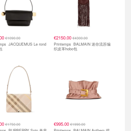
.00
€2150.00
€1090.00
€4300.00
EMUS Le rond
Printemps BALMAIN 迷你流苏编
 包
织皮革hobo包
.00
€995.00
€1750.00
€1990.00
ERRY Snip 单肩
Printemps BALMAIN Anthem 缎