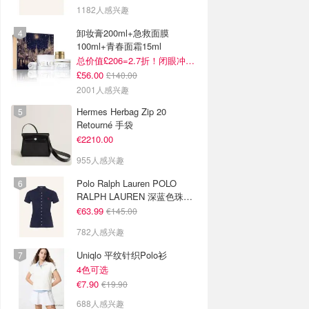
1182人感兴趣
卸妆膏200ml+急救面膜
100ml+青春面霜15ml
总价值£206=2.7折！闭眼冲这套！
£56.00
£140.00
2001人感兴趣
Hermes Herbag Zip 20
Retourné 手袋
€2210.00
955人感兴趣
Polo Ralph Lauren POLO
RALPH LAUREN 深蓝色珠地
布 Polo衫
€63.99
€145.00
782人感兴趣
Uniqlo 平纹针织Polo衫
4色可选
€7.90
€19.90
688人感兴趣