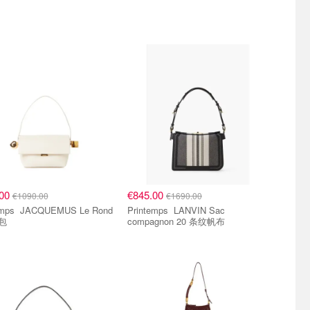
.00
€845.00
€1090.00
€1690.00
EMUS Le Rond
Printemps LANVIN Sac
 包
compagnon 20 条纹帆布