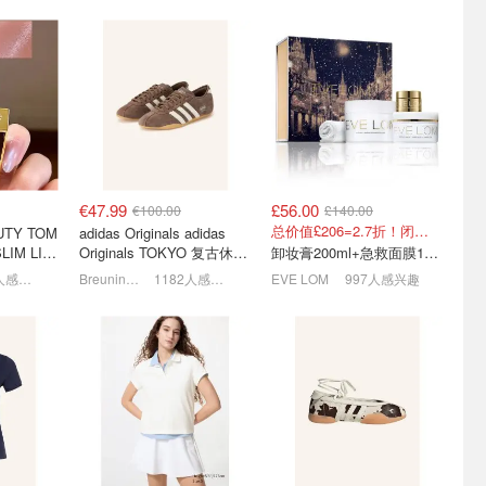
拉链卫衣
高奢跳楼价😱Miu Miu乐福
Flannels 夏促升级 🔥拉夫
列€111起
鞋€446 Prada包省¥1W+
劳伦T恤£32，北面羽绒服
£75
5.7折起+叠8折，小白鞋仅€79
4.8折！全是专柜款
1折起+叠9折！椰子鞋£22
€47.99
£56.00
€100.00
£140.00
总价值£206=2.7折！闭眼冲这套！
UTY TOM
adidas Originals adidas
LIM LIP
Originals TOKYO 复古休闲
卸妆膏200ml+急救面膜100ml+青春面霜15ml
红 open
鞋 深棕色
1455人感兴趣
Breuninger
1182人感兴趣
EVE LOM
997人感兴趣
礼物清单
运动党的羊毛局🏃PUMA、
Gucci 抄底捡漏！经典Ace
礼推荐+折
球衣、瑜伽垫、足球都安排
小白鞋、单肩包、墨镜、腰
了！
带等
大牌1折起 €90收西太后土星耳钉
全场€6.66！低至1折起！
2折起 GG老花卡包£159