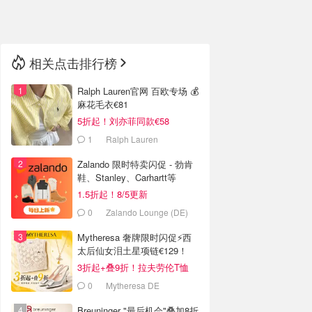
🇳🇿
新西兰
相关点击排行榜
Ralph Lauren官网 百欧专场 💰
麻花毛衣€81
5折起！刘亦菲同款€58
1
Ralph Lauren
Zalando 限时特卖闪促 - 勃肯
鞋、Stanley、Carhartt等
1.5折起！8/5更新
0
Zalando Lounge (DE)
Mytheresa 奢牌限时闪促⚡️西
太后仙女泪土星项链€129！
3折起+叠9折！拉夫劳伦T恤
€64！
0
Mytheresa DE
Breuninger "最后机会"叠加8折