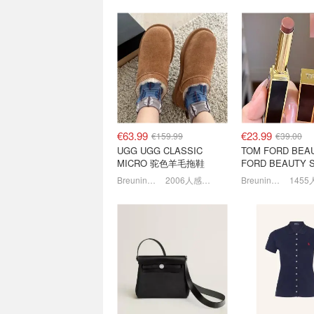
lululemon 今日必买这3件
On昂跑疯降！半
👀三合一卡包€34
€55，Cloud 6系
每日更新！游牧灰Define补货！
€63.99
€23.99
€159.99
€39.00
UGG UGG CLASSIC
TOM FORD BEA
MICRO 驼色羊毛拖鞋
FORD BEAUTY S
COLOR SHINE 口
Breuninger
2006人感兴趣
Breuninger
back色
24S 私促起飞了
2026七夕情人节
Celine/Moncler/Max Mara
+约会指南 ❤️送
都在
扣汇总
全场4折！Box包直降€3700+