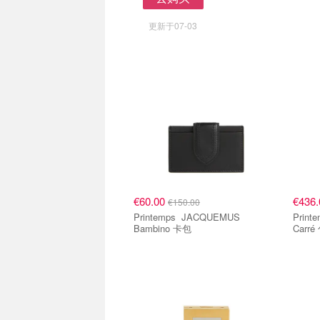
去购买
更新于07-03
€60.00
€436
€150.00
Printemps JACQUEMUS
Printemps JACQU
Bambino 卡包
Carré