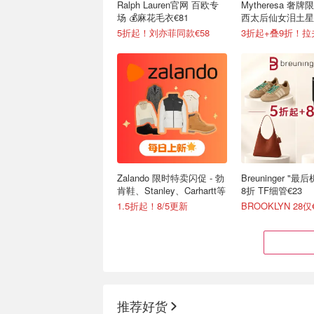
Ralph Lauren官网 百欧专
Mytheresa 奢牌
场 💰麻花毛衣€81
西太后仙女泪土星
€129！
5折起！刘亦菲同款€58
Zalando 限时特卖闪促 - 勃
Breuninger "
肯鞋、Stanley、Carhartt等
8折 TF细管€23
1.5折起！8/5更新
BROOKLYN 28仅
推荐好货