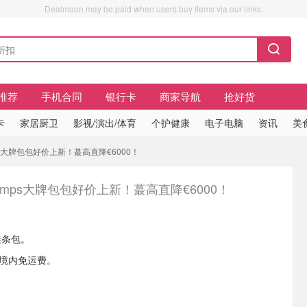
Dealmoon may be paid when users buy items via our links.
推荐
手机合同
银行卡
商家导航
抢好货
卡
家居厨卫
影视/演出/体育
个护健康
电子电脑
资讯
美
emps大牌包包好价上新！蕞高直降€6000！
ntemps大牌包包好价上新！蕞高直降€6000！
盈链条包。
国境内免运费。