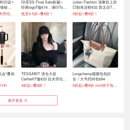
限时闪促⚡️
GUESS Final Sale捡漏✨
Julian Fashion 顶奢折上折
项链
经典logoT恤€16，满印Tote
💥勃肯凉鞋€32 西太后T恤
包€67
€86
3折起+叠9折！拉夫劳伦T恤€64！
低至5.5折+叠8折！
5折起+叠8折！
最后机会"叠加
TESSABIT 清仓大促
Longchamp珑骧包包好
CarharttT恤€23 拉夫劳伦帽
全！大号托特包€94
子€38
€191
4折起+叠8折！
5折起+叠9折 mini饺子包€82
展开更多