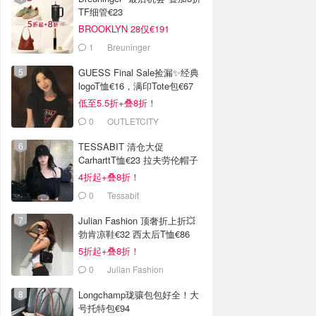
TF细管€23
BROOKLYN 28仅€191
1
Breuninger
GUESS Final Sale捡漏✨经典
logoT恤€16，满印Tote包€67
低至5.5折+叠8折！
0
OUTLETCITY
METZINGEN
TESSABIT 清仓大促
CarharttT恤€23 拉夫劳伦帽子
€38
4折起+叠8折！
0
Tessabit
Julian Fashion 顶奢折上折💥
勃肯凉鞋€32 西太后T恤€86
5折起+叠8折！
0
Julian Fashion
Longchamp珑骧包包好全！大
号托特包€94