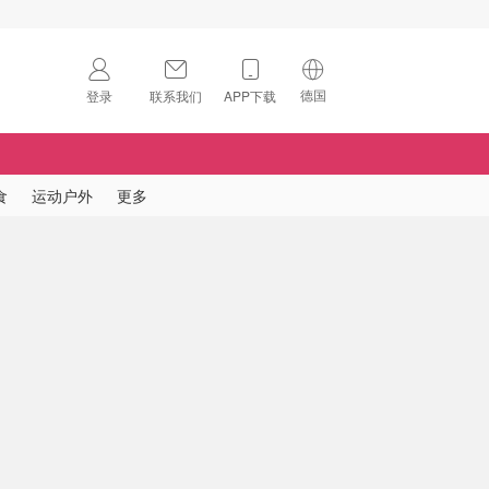
德国
登录
联系我们
APP下载
🇺🇸
美国
🇨🇳
中国
食
运动户外
更多
🇨🇦
加拿大
扫码下载 App
🇬🇧
英国
Download on the
App Store
🇩🇪
德国
Download the
Android App
🇫🇷
法国
🇮🇹
意大利
🇦🇺
澳洲