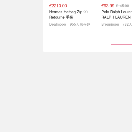
€2210.00
€63.99
€145.00
Hermes Herbag Zip 20
Polo Ralph Laur
Retourné 手袋
RALPH LAURE
地布 Polo衫
Dealmoon
955人感兴趣
Breuninger
782
adidas 官网奥莱区 捡漏德
GANNI 折上折专
训鞋、牛仔单肩包、Liberty
白裙€144
联名等
4折起 🥐牛角包才€17.5
全场叠8折，小熊卫
€5.90
€159.20
€12.90
€270.00
童款，160cm捡漏！3色可选
Acne Studios Ac
Uniqlo x Cecilie Bahnsen 联名T恤
Studios 粉色羊
UNIQLO德国
612人感兴趣
Breuninger
594
Coach 官网奥莱经典专
Ami Paris 小
区！💗爆款Brooklyn仅€190
色毛衣开衫€268
3折起！封面老花托特€149
7折起+8折，牛仔外