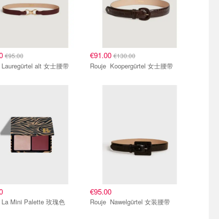
00
€91.00
€95.00
€130.00
Rouje Lauregürtel alt 女士腰带
Rouje Koopergürtel 女士腰带
0
€95.00
Rouje La Mini Palette 玫瑰色
Rouje Nawelgürtel 女装腰带