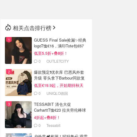
🇳🇿
新西兰
相关点击排行榜
GUESS Final Sale捡漏✨经典
logoT恤€16，满印Tote包€67
低至5.5折+叠8折！
0
OUTLETCITY
METZINGEN
爆款预定❗️优衣库 巴恩风外套
升级 零头拿下Barbour同款复
古腔
低至€19.9起，开始期待秋天
0
UNIQLO德国
TESSABIT 清仓大促
CarharttT恤€23 拉夫劳伦棒球
帽€37
4折起+叠8折！
0
Tessabit
户外党🏕️捡漏！猛犸象🦣 滑雪