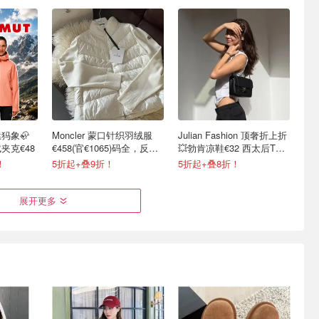
犸象🦣
Moncler 蒙口针织羽绒服
Julian Fashion 顶奢折上折
夹克€48
€458(官€1065)码全，反季
💥勃肯凉鞋€32 西太后T恤
囤！
€86
！
5折起+叠9折！
5折起+叠8折！
展开更多