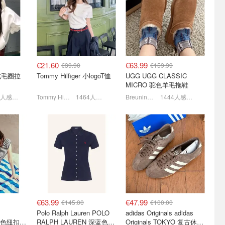
必买这3件
Claudie Pierlot 官网“最后机
Stone Island 石头岛暴跌！
会” 🚨捡漏换季外套、针织
捡漏樱花粉卫衣、换季针织
衫等
衫等
每日更新！游牧灰Define补货！
5折起 🎀封面开衫€112.5
罕见3折起！大童T恤£70
€21.60
€63.99
€39.90
€159.99
 法式毛圈拉
Tommy Hilfiger 小logoT恤
UGG UGG CLASSIC
MICRO 驼色羊毛拖鞋
1600人感兴趣
Tommy Hilfiger
1464人感兴趣
Breuninger
1444人感兴趣
裤5条
大事很妙❗️Tommy Hilfiger
MANGO官网 🍂初秋保暖系
由这不就来
官网折上折 | Jisoo同款€39
列 捡漏miu风开衫、皮夹克
等
5折起+叠8折！罗纹背心€23
2.6折起！V领针织衫仅€5.99
€63.99
€47.99
€145.00
€100.00
Polo Ralph Lauren POLO
adidas Originals adidas
Tommy Hilfiger 金色纽扣罗纹背心
RALPH LAUREN 深蓝色珠
Originals TOKYO 复古休闲