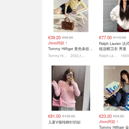
maje 官网“最后机会”捡漏
lululemon 今日
换季针织衫、小香风夹克等
👀运动水杯€24
5折起+叠9折！一字肩上衣€82
€39.20
€77.00
€99.90
€110.00
Jisoo同款！
Ralph Lauren
Tommy Hilfiger 黄色条纹衬衫
链连帽卫衣 男童
Tommy Hilfiger
2022人感兴趣
Ralph Lauren
Lacoste 🐊小鳄鱼大爆发！
Hunkemoller 内
热门托特包低至€48.79
€34.99 内裤自
了？
2.3折起+叠8折！粉衬衫€42.39
折后€6.99/条
€81.00
€23.20
€135.00
€59.90
Jisoo同款！
儿童V领纯棉针织衫