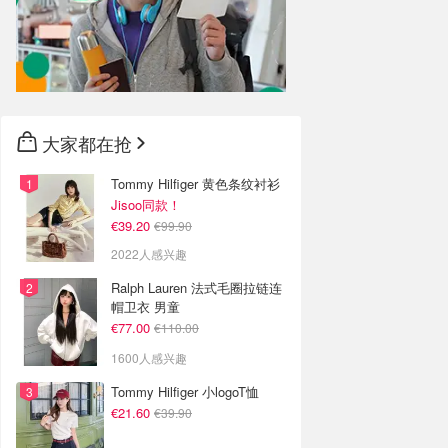
大家都在抢
Tommy Hilfiger 黄色条纹衬衫
Jisoo同款！
€39.20
€99.90
2022人感兴趣
Ralph Lauren 法式毛圈拉链连
帽卫衣 男童
€77.00
€110.00
1600人感兴趣
Tommy Hilfiger 小logoT恤
€21.60
€39.90