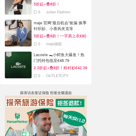
5折起+叠8折！
0
Julian Fashion
maje 官网“最后机会”捡漏 换季
针织衫、小香风夹克等
5折起+叠9折！一字肩上衣€82
0
maje德国
Lacoste 🐊小鳄鱼大爆发！热
门托特包低至€48.79
2.3折起+叠8折！粉衬衫€42.39
0
OUTLETCITY
METZINGEN
探亲访友签证保险 拒签全额退款