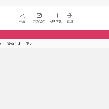
德国
登录
联系我们
APP下载
🇺🇸
美国
🇨🇳
中国
食
运动户外
更多
🇨🇦
加拿大
扫码下载 App
🇬🇧
英国
Download on the
App Store
🇩🇪
德国
Download the
Android App
🇫🇷
法国
🇮🇹
意大利
🇦🇺
澳洲