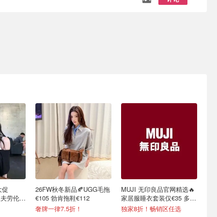
大促
26FW秋冬新品🍂UGG毛拖
MUJI 无印良品官网精选🔥
3 拉夫劳伦棒
€105 勃肯拖鞋€112
家居服睡衣套装仅€35 多色
可选
奢牌一律7.5折！
独家8折！畅销区任选