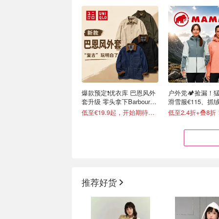
爆款预定❗️优衣库 巴恩风外
户外党🏕️捡漏！猛
套升级 零头拿下Barbour同
滑雪服€115、抓绒
款复古腔
低至€19.9起，开始期待秋天
低至2.4折+叠8折
推荐好货