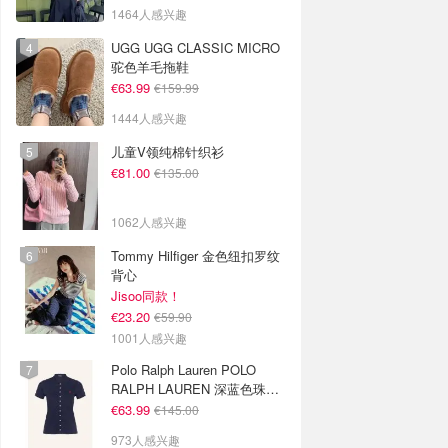
1464人感兴趣
UGG UGG CLASSIC MICRO
驼色羊毛拖鞋
€63.99
€159.99
1444人感兴趣
儿童V领纯棉针织衫
€81.00
€135.00
1062人感兴趣
Tommy Hilfiger 金色纽扣罗纹
背心
Jisoo同款！
€23.20
€59.90
1001人感兴趣
Polo Ralph Lauren POLO
RALPH LAUREN 深蓝色珠地
布 Polo衫
€63.99
€145.00
973人感兴趣