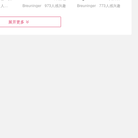
地布 Polo衫
鞋 深棕色
1001人感兴趣
Breuninger
973人感兴趣
Breuninger
773人感兴趣
 博主上身
Ami Paris 小爱心来袭！棕
lululemon周二上新
展开更多
踩雷！
色毛衣开衫€268
define/scuba新色上线
👉
7折起+8折，牛仔外套€220
city腋下包€70
€87.99
€191.99
€269.99
€375.00
项链！
Ganni GANNI ISOLI 卫衣
Coach COACH
Vivienne Westwood Orb 镶饰项链
深灰色拼驼色粉色
BROOKLYN 28 棕色金色水
桶包
730人感兴趣
Breuninger
657人感兴趣
Breuninger
635人感兴趣
最后机会"叠加
SS26高奢大促💥Toteme运
麦琴根打折村 清仓升级 抄
3
动鞋€170 Prada丝巾€110
底小剪刀✂️、麦昆、YSL、
Barbour等
€191
一律4.8折！
1.5折起+叠8折！🥐可颂包€44.79
查看更多