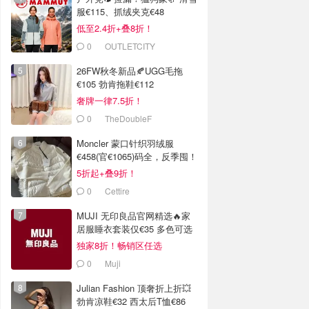
服€115、抓绒夹克€48
低至2.4折+叠8折！
0
OUTLETCITY
METZINGEN
26FW秋冬新品🍂UGG毛拖
€105 勃肯拖鞋€112
奢牌一律7.5折！
0
TheDoubleF
Moncler 蒙口针织羽绒服
€458(官€1065)码全，反季囤！
5折起+叠9折！
0
Cettire
MUJI 无印良品官网精选🔥家
居服睡衣套装仅€35 多色可选
独家8折！畅销区任选
0
Muji
Julian Fashion 顶奢折上折💥
勃肯凉鞋€32 西太后T恤€86