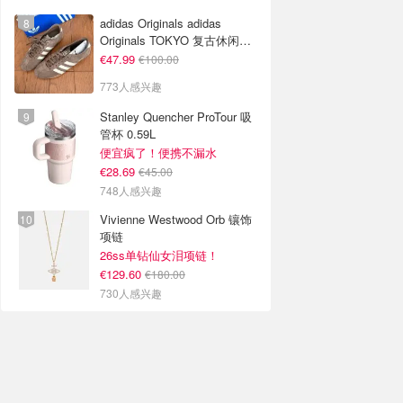
adidas Originals adidas
Originals TOKYO 复古休闲鞋
深棕色
€47.99
€100.00
773人感兴趣
Stanley Quencher ProTour 吸
管杯 0.59L
便宜疯了！便携不漏水
€28.69
€45.00
748人感兴趣
Vivienne Westwood Orb 镶饰
项链
26ss单钻仙女泪项链！
€129.60
€180.00
730人感兴趣