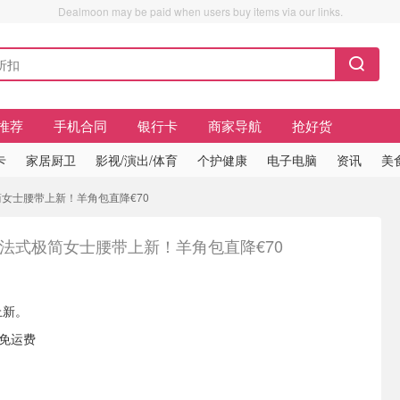
Dealmoon may be paid when users buy items via our links.
推荐
手机合同
银行卡
商家导航
抢好货
卡
家居厨卫
影视/演出/体育
个护健康
电子电脑
资讯
美
式极简女士腰带上新！羊角包直降€70
je法式极简女士腰带上新！羊角包直降€70
上新。
内免运费