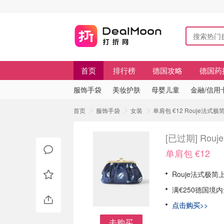
首页
排行榜
德国攻略
德国药
服饰手袋
美妆护肤
母婴儿童
金融/信用
首页
服饰手袋
女装
单肩包 €12 Rouje法
[已过期]
Rou
单肩包 €12
Rouje法式极简
满€250德国境
点击购买>>
去购买