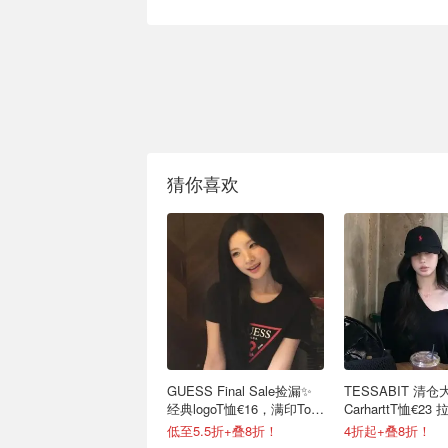
猜你喜欢
GUESS Final Sale捡漏✨
TESSABIT 清仓
经典logoT恤€16，满印Tote
CarharttT恤€2
包€67
球帽€37
低至5.5折+叠8折！
4折起+叠8折！