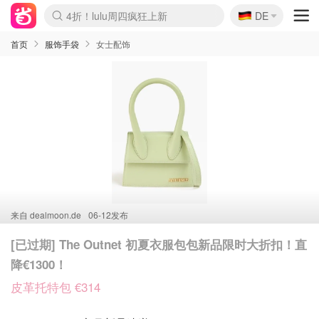
🇩🇪
4折！lulu周四疯狂上新
DE
Boticinal 夏促开抢！
还没结束！&OtherStories大促
Joybuy变相75折 随时失效
速领！Stanley独家85折
疑似霸哥！Camper额外叠85折
Zalando 奥莱闪促！每日更新
Moncler反季囤！5折起+叠9折
Coach Brooklyn仅€192
首页
服饰手袋
女士配饰
来自
dealmoon.de
06-12发布
[已过期] The Outnet 初夏衣服包包新品限时大折扣！直
降€1300！
皮革托特包 €314