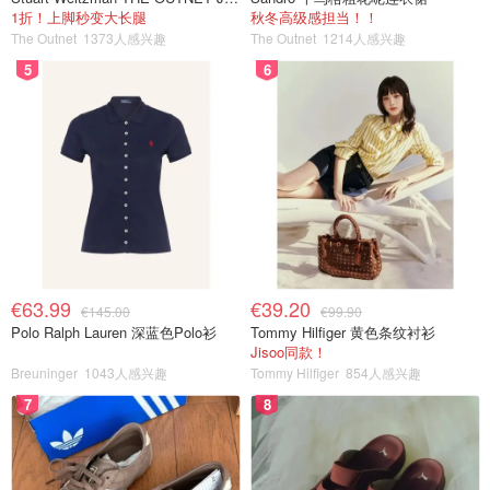
1折！上脚秒变大长腿
秋冬高级感担当！！
The Outnet
1373人感兴趣
The Outnet
1214人感兴趣
5
6
€63.99
€39.20
€145.00
€99.90
Polo Ralph Lauren 深蓝色Polo衫
Tommy Hilfiger 黄色条纹衬衫
Jisoo同款！
Breuninger
1043人感兴趣
Tommy Hilfiger
854人感兴趣
7
8