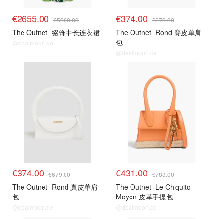
€2655.00
€374.00
€5900.00
€679.00
The Outnet
缀饰中长连衣裙
The Outnet
Rond 麂皮单肩
包
@dealmoon.de
@dealmoon.de
€374.00
€431.00
€679.00
€783.00
The Outnet
Rond 真皮单肩
The Outnet
Le Chiquito
包
Moyen 皮革手提包
@dealmoon.de
@dealmoon.de