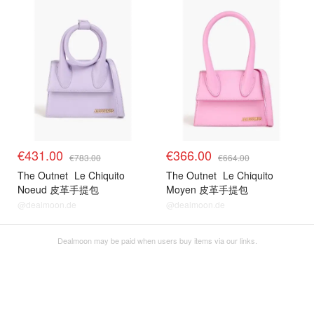
€431.00
€366.00
€783.00
€664.00
The Outnet
Le Chiquito
The Outnet
Le Chiquito
Noeud 皮革手提包
Moyen 皮革手提包
@dealmoon.de
@dealmoon.de
Dealmoon may be paid when users buy items via our links.