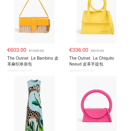
€603.00
€336.00
€1339.00
€610.00
The Outnet
Le Bambino 皮
The Outnet
Le Chiquito
革麻织单肩包
Noeud 皮革手提包
@dealmoon.de
@dealmoon.de