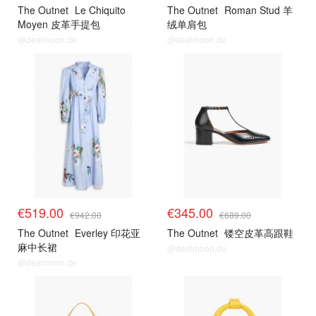
The Outnet
Le Chiquito
The Outnet
Roman Stud 羊
Moyen 皮革手提包
绒单肩包
@dealmoon.de
@dealmoon.de
€519.00
€345.00
€942.00
€689.00
The Outnet
Everley 印花亚
The Outnet
镂空皮革高跟鞋
麻中长裙
@dealmoon.de
@dealmoon.de