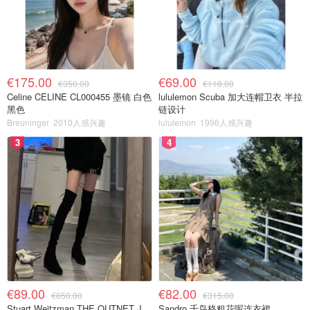
€175.00
€69.00
€350.00
€118.00
Celine CELINE CL000455 墨镜 白色
lululemon Scuba 加大连帽卫衣 半拉
黑色
链设计
Breuninger
2010人感兴趣
lululemon
1996人感兴趣
3
4
€89.00
€82.00
€850.00
€315.00
Stuart Weitzman THE OUTNET Jocey 弹力绒面过膝靴
Sandro 千鸟格粗花呢连衣裙