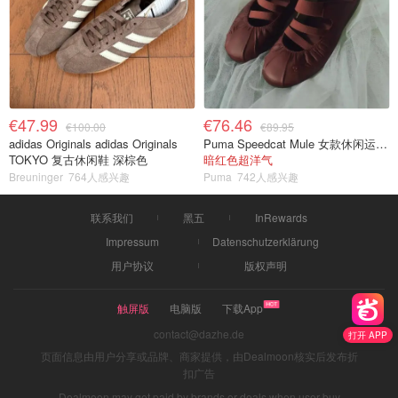
€47.99
€76.46
€100.00
€89.95
adidas Originals adidas Originals
Puma Speedcat Mule 女款休闲运动鞋
TOKYO 复古休闲鞋 深棕色
暗红色超洋气
Breuninger
764人感兴趣
Puma
742人感兴趣
联系我们
黑五
InRewards
Impressum
Datenschutzerklärung
用户协议
版权声明
触屏版
电脑版
下载App
contact@dazhe.de
打开 APP
页面信息由用户分享或品牌、商家提供，由Dealmoon核实后发布折
扣广告
Dealmoon may get paid by brands or deals when user buy