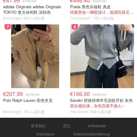
€47.99
€446.40
€100.00
€930.00
adidas Originals adidas Originals
Prada 黑色乐福鞋 真皮
TOKYO 复古休闲鞋 深棕色
经典黑色一脚蹬设计，低调百搭又高级
Breuninger
884人感兴趣
TheDoubleF
795人感兴趣
7
8
€207.99
€166.00
€375.00
€265.00
Polo Ralph Lauren 驼色夹克
Sandro 拼接府绸羊毛混纺开衫 灰色
层次感拉满，灰色百搭不挑人~
Breuninger
781人感兴趣
The Outnet
558人感兴趣
联系我们
黑五
InRewards
Impressum
Datenschutzerklärung