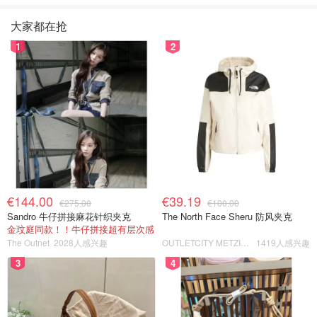
大家都在抢
1
2
€144.00
€39.19
€275.00
€100.00
Sandro 牛仔拼接麻花针织夹克
The North Face Sheru 防风夹克
金玟庭同款！！牛仔拼接超有层次感
The Outnet
2028人感兴趣
OUTLETCITY METZINGEN
1419人感兴趣
3
4