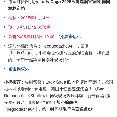
德国打折网 播报
Lady Gaga 2025欧洲巡演官宣啦 德国
柏林定档！
柏林：2025年11月4日
预计3月31日12:00预售
公售2025年4月3日 12:00 🔗
抢票直达>>
添加小编微信号：
deguodazhe04
，回复
Lady Gaga
，小编会拉你进相应的演唱会群！和群里
的宝子们一起蹲票抢票冲现场鸭~
点击购买>>
小折推荐：
尖叫预警！Lady Gaga 欧洲巡演终于定啦，德国
柏林可以看到gaga姐啦！德国小怪兽速速集合！《Bad
Romance》《Shallow》神级现场轰炸耳膜，新专首唱+激
光魔幻舞台，3秒抢空预警！
加小编微信
deguodazhe04
，第一时间获取早鸟票通道👉