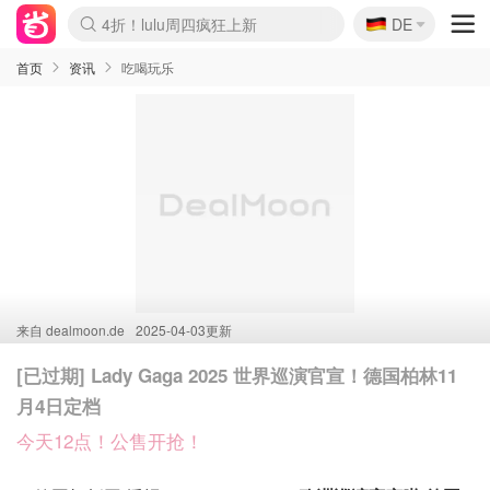
🇩🇪
4折！lulu周四疯狂上新
DE
Boticinal 夏促开抢！
还没结束！&OtherStories大促
Joybuy变相75折 随时失效
速领！Stanley独家85折
疑似霸哥！Camper额外叠85折
Zalando 奥莱闪促！每日更新
Moncler反季囤！5折起+叠9折
Coach Brooklyn仅€192
首页
资讯
吃喝玩乐
来自
dealmoon.de
2025-04-03更新
[已过期] Lady Gaga 2025 世界巡演官宣！德国柏林11
月4日定档
今天12点！公售开抢！