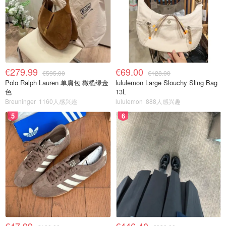
€279.99
€69.00
€595.00
€128.00
Polo Ralph Lauren 单肩包 橄榄绿金
lululemon Large Slouchy Sling Bag
色
13L
Breuninger
1160人感兴趣
lululemon
888人感兴趣
5
6