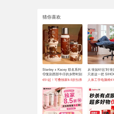
猜你喜欢
Stanley x Kacey 联名系列
从‘坐如针毡’到‘坐
🤠复刻西部牛仔的乡野时刻
只差这一把 SIH
€51起！可叠独家8.5折扣券
人体工学电脑椅€13