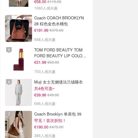
€58.00
€115.00
1060人感兴趣
Coach COACH BROOKLYN
28 棕色金色水桶包
€191.99
€375.00
948人感兴趣
TOM FORD BEAUTY TOM
FORD BEAUTY LIP COLOR
SATIN MATTE 裸玫瑰口红
€31.99
€63.00
700人感兴趣
Muji 女士无侧缝法兰绒睡衣
共4色可选~
€39.96
€49.95
696人感兴趣
Coach Brooklyn 单肩包 39
罕见！首次折扣！
€190.00
€475.00
386人感兴趣