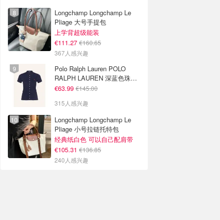
Longchamp Longchamp Le
Pliage 大号手提包
上学背超级能装
€111.27
€160.65
367人感兴趣
Polo Ralph Lauren POLO
RALPH LAUREN 深蓝色珠地
布 Polo衫
€63.99
€145.00
315人感兴趣
Longchamp Longchamp Le
Pliage 小号拉链托特包
经典纸白色 可以自己配肩带
€105.31
€136.85
240人感兴趣