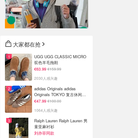
大家都在抢
UGG UGG CLASSIC MICRO
驼色羊毛拖鞋
€63.99
€159.99
2030人感兴趣
adidas Originals adidas
Originals TOKYO 复古休闲鞋
深棕色
€47.99
€100.00
1064人感兴趣
Ralph Lauren Ralph Lauren 男
童亚麻衬衫
刘亦菲同款