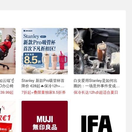
如云端’☝️
Stanley 新款Pro吸管杯首
白女爱用Stanley是如何出
OO办公椅
降价 €28起🔥保冷12h+，
圈的：一场意外事件变成顶
便携不漏水
级营销案例
9.99起
7折起+叠限量独家8.5折券
保冷长达12h🧊超适合夏日