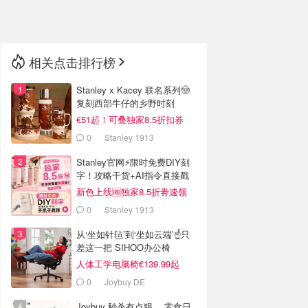
🇳🇿
新西兰
相关点击排行榜
Stanley x Kacey 联名系列🤠
复刻西部牛仔的乡野时刻
€51起！可叠独家8.5折扣券
0
Stanley 1913
Stanley官网⚡️限时免费DIY刻
字！攻略干货+AI指令直接戳
新色上线🆓独家8.5折劵速领
0
Stanley 1913
从‘坐如针毡’到‘坐如云端’☝️只
差这一把 SIHOO办公椅
人体工学电脑椅€139.99起
0
Joybuy DE
Joybuy 秒杀有点狠… 零食日