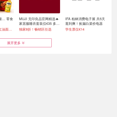
点狠… 零食
MUJI 无印良品官网精选🔥
IFA 柏林消费电子展 共5天
家居服睡衣套装仅€35 多色
逛到爽！捡漏白菜价电器
可选
90抽纸巾€0.22、红油面皮€0.99
独家8折！畅销区任选
学生票仅€14
展开更多
维3D打印机
Galeria 突发折上折！
TUPLUS 途加 【原创中置
Chanel、Dior、Staub、黑
宽拉杆】行李箱🧳旅游出差
绷带
好搭子
送一台☝️价值€799的K2 Combo！
4折起+叠8折 Chanel洁面罕见€43
€157.99
€209.99