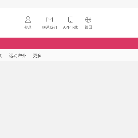
德国
登录
联系我们
APP下载
🇺🇸
美国
🇨🇳
中国
食
运动户外
更多
🇨🇦
加拿大
扫码下载 App
🇬🇧
英国
Download on the
App Store
🇩🇪
德国
Download the
Android App
🇫🇷
法国
🇮🇹
意大利
🇦🇺
澳洲