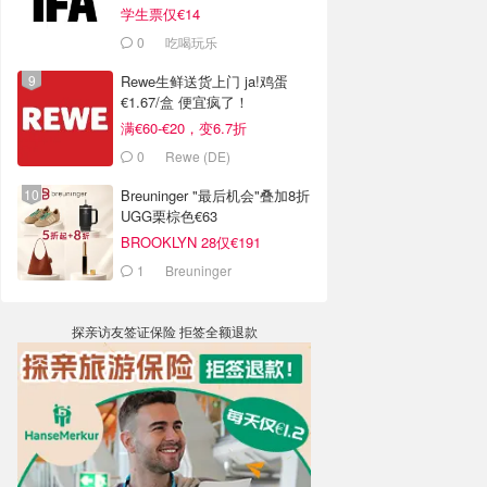
学生票仅€14
0
吃喝玩乐
Rewe生鲜送货上门 ja!鸡蛋
€1.67/盒 便宜疯了！
满€60-€20，变6.7折
0
Rewe (DE)
Breuninger "最后机会"叠加8折
UGG栗棕色€63
BROOKLYN 28仅€191
1
Breuninger
探亲访友签证保险 拒签全额退款