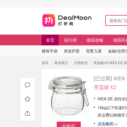
首页
排行榜
德国攻略
德国药
服饰手袋
美妆护肤
母婴儿童
金融/信用
首页
家居厨卫
日用杂货
带盖罐 €2 IKEA D
[已过期]
IKE
带盖罐 €2
IKEA DE 高性
16kg以下快递€
具运费以购物车
点击购买>>
去购买