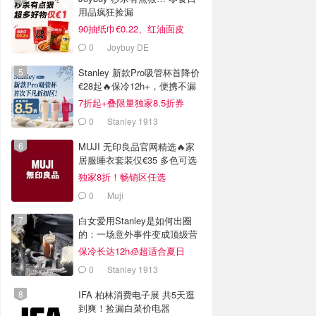
用品疯狂捡漏
90抽纸巾€0.22、红油面皮
€0.99
0
Joybuy DE
Stanley 新款Pro吸管杯首降价
€28起🔥保冷12h+，便携不漏
水
7折起+叠限量独家8.5折券
0
Stanley 1913
MUJI 无印良品官网精选🔥家
居服睡衣套装仅€35 多色可选
独家8折！畅销区任选
0
Muji
白女爱用Stanley是如何出圈
的：一场意外事件变成顶级营
销案例
保冷长达12h🧊超适合夏日
0
Stanley 1913
IFA 柏林消费电子展 共5天逛
到爽！捡漏白菜价电器