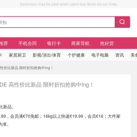
Dealmoon may be paid when users buy items via our links.
推荐
手机合同
银行卡
商家导航
抢好货
卡
家居厨卫
影视/演出/体育
个护健康
电子电脑
资讯
美
E 高性价比新品 限时折扣抢购中ing！
A DE 高性价比新品 限时折扣抢购中ing！
价比新品。
3.99，会员满€70免邮；16kg以上快递€19.99，会员€16；大件家
为准。