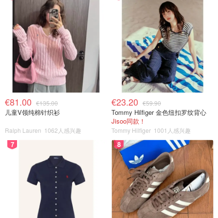
€81.00
€23.20
€135.00
€59.90
儿童V领纯棉针织衫
Tommy Hilfiger 金色纽扣罗纹背心
Jisoo同款！
Ralph Lauren
1062人感兴趣
Tommy Hilfiger
1001人感兴趣
7
8