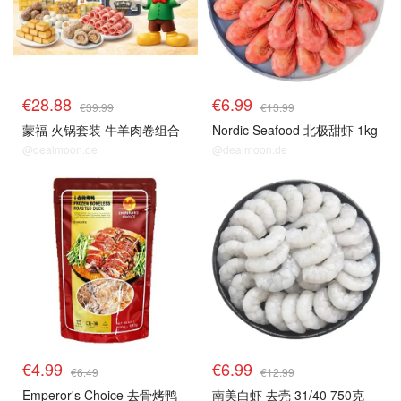
€28.88
€6.99
€39.99
€13.99
蒙福 火锅套装 牛羊肉卷组合
Nordic Seafood 北极甜虾 1kg
@dealmoon.de
@dealmoon.de
生鲜top
生鲜top
€4.99
€6.99
€6.49
€12.99
Emperor's Choice 去骨烤鸭
南美白虾 去壳 31/40 750克