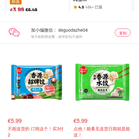
加小编微信：
复制
每天刷刷朋友圈，精华折扣不漏掉
生鲜top
生鲜top
€5.99
€5.99
不能送货的 订阅这个！买3付
点他！能看见送货日期就是能
2
送！