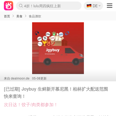
🇩🇪
4折！lulu周四疯狂上新
DE
Boticinal 夏促开抢！
还没结束！&OtherStories大促
Joybuy变相75折 随时失效
速领！Stanley独家85折
疑似霸哥！Camper额外叠85折
Zalando 奥莱闪促！每日更新
Moncler反季囤！5折起+叠9折
Coach Brooklyn仅€192
首页
美食
食品酒饮
来自
dealmoon.de
05-08更新
[已过期] Joybuy 生鲜新开慕尼黑！柏林扩大配送范围
快来查询！
次日达！饺子/肉类都参加！