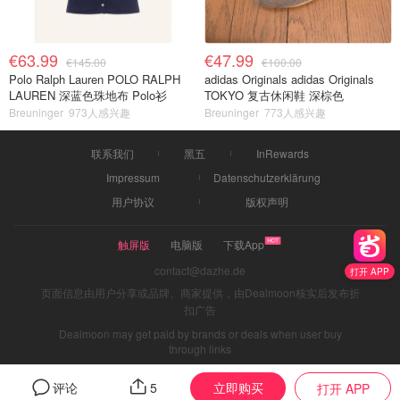
€63.99
€47.99
€145.00
€100.00
Polo Ralph Lauren POLO RALPH
adidas Originals adidas Originals
LAUREN 深蓝色珠地布 Polo衫
TOKYO 复古休闲鞋 深棕色
Breuninger
973人感兴趣
Breuninger
773人感兴趣
联系我们
黑五
InRewards
Impressum
Datenschutzerklärung
用户协议
版权声明
触屏版
电脑版
下载App
contact@dazhe.de
打开 APP
页面信息由用户分享或品牌、商家提供，由Dealmoon核实后发布折
扣广告
Dealmoon may get paid by brands or deals when user buy
through links
立即购买
评论
5
打开 APP