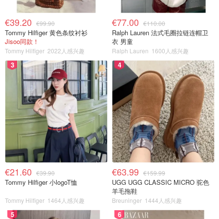
€39.20
€77.00
€99.90
€110.00
Tommy Hilfiger 黄色条纹衬衫
Ralph Lauren 法式毛圈拉链连帽卫
Jisoo同款！
衣 男童
Tommy Hilfiger
2022人感兴趣
Ralph Lauren
1600人感兴趣
3
4
€21.60
€63.99
€39.90
€159.99
Tommy Hilfiger 小logoT恤
UGG UGG CLASSIC MICRO 驼色
羊毛拖鞋
Tommy Hilfiger
1464人感兴趣
Breuninger
1444人感兴趣
5
6