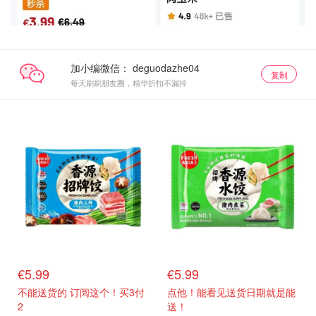
加小编微信：
复制
每天刷刷朋友圈，精华折扣不漏掉
生鲜top
生鲜top
€5.99
€5.99
不能送货的 订阅这个！买3付
点他！能看见送货日期就是能
2
送！