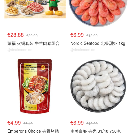
€28.88
€6.99
€39.99
€13.99
蒙福 火锅套装 牛羊肉卷组合
Nordic Seafood 北极甜虾 1kg
@dealmoon.de
@dealmoon.de
生鲜top
生鲜top
€4.99
€6.99
€6.49
€12.99
Emperor's Choice 去骨烤鸭
南美白虾 去壳 31/40 750克