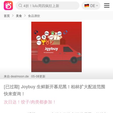
🇩🇪
4折！lulu周四疯狂上新
DE
Boticinal 夏促开抢！
还没结束！&OtherStories大促
Joybuy变相75折 随时失效
速领！Stanley独家85折
疑似霸哥！Camper额外叠85折
Zalando 奥莱闪促！每日更新
Moncler反季囤！5折起+叠9折
Coach Brooklyn仅€192
首页
美食
食品酒饮
来自
dealmoon.de
05-08更新
[已过期] Joybuy 生鲜新开慕尼黑！柏林扩大配送范围
快来查询！
次日达！饺子/肉类都参加！