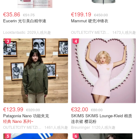
€35.86
€199.19
€51.75
€450.00
Eucerin 光引美白精华液
Mammut 硬壳冲锋衣
Lookfantastic
2029人感兴趣
OUTLETCITY METZINGEN
1473人感兴趣
3
4
€123.99
€32.00
€320.00
€80.00
Patagonia Nano 功能夹克
SKIMS SKIMS Lounge-Kleid 棉质
经典 Nano 系列~
连衣裙 樱花粉
OUTLETCITY METZINGEN
1461人感兴趣
Breuninger
1120人感兴趣
5
6