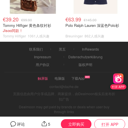
€39.20
€63.99
€99.90
€145.00
Tommy Hilfiger 黄色条纹衬衫
Polo Ralph Lauren 深蓝色Polo衫
Jisoo同款！
Tommy Hilfiger
1061人感兴趣
Breuninger
862人感兴趣
联系我们
黑五
InRewards
Impressum
Datenschutzerklärung
用户协议
版权声明
触屏版
电脑版
下载App
contact@dazhe.de
打开 APP
页面信息由用户分享或品牌、商家提供，由Dealmoon核实后发布折
扣广告
Dealmoon may get paid by brands or deals when user buy
through links
立即购买
评论
5
打开 APP