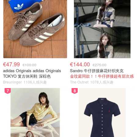
€47.99
€144.00
€100.00
€275.00
adidas Originals adidas Originals
Sandro 牛仔拼接麻花针织夹克
TOKYO 复古休闲鞋 深棕色
金玟庭同款！！牛仔拼接超有层次感
Breuninger
1106人感兴趣
The Outnet
1078人感兴趣
7
8