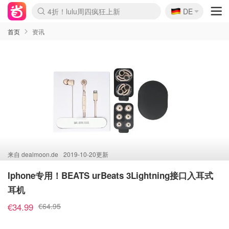
🇩🇪
4折！lulu周四疯狂上新
DE
Boticinal 夏促开抢！
还没结束！&OtherStories大促
Joybuy变相75折 随时失效
速领！Stanley独家85折
疑似霸哥！Camper额外叠85折
Zalando 奥莱闪促！每日更新
Moncler反季囤！5折起+叠9折
Coach Brooklyn仅€192
首页
资讯
来自
dealmoon.de
2019-10-20更新
Iphone专用！BEATS urBeats 3Lightning接口入耳式
耳机
€34.99
€64.95