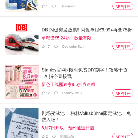
1
Dealmoon
APP打开
DB 闪促突发放票‼️ 闪促单程€6.99+再叠75折
单程仅€5.24起！数量有限
17
Deutsche Bahn
APP打开
Stanley官网⚡️限时免费DIY刻字！攻略干货
+AI指令直接戳
新色上线🆓独家8.5折劵速领
12
Stanley 1913
APP打开
剧场变泳池！ 柏林Volksbühne限定泳池！免
费入场！
8月7日开放！预约通道开启
2
吃喝玩乐
APP打开