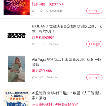
门票闪促！现仅€15.49
1
Groupon (DE)
APP打开
BIGBANG 世巡演唱会定档‼️ 欧洲仅巴黎、伦
敦！相约9月！
门票捡漏€59起
10
Dealmoon
APP打开
Alo Yoga 早秋新品上线 清新浅绿运动服 一眼
吸睛
坦克背心 €58
0
Dealmoon
APP打开
AI监管的“全球标杆”起步：欧盟《人工智能法
案》落地
从自愿到强制，AI内容必须标识