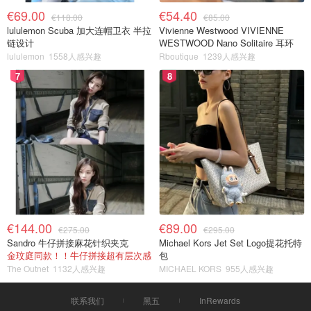
€69.00
€54.40
€118.00
€85.00
lululemon Scuba 加大连帽卫衣 半拉
Vivienne Westwood VIVIENNE
链设计
WESTWOOD Nano Solitaire 耳环
lululemon
1558人感兴趣
Rboutique
1239人感兴趣
7
8
€144.00
€89.00
€275.00
€295.00
Sandro 牛仔拼接麻花针织夹克
Michael Kors Jet Set Logo提花托特
金玟庭同款！！牛仔拼接超有层次感
包
The Outnet
1132人感兴趣
MICHAEL KORS
955人感兴趣
联系我们
黑五
InRewards