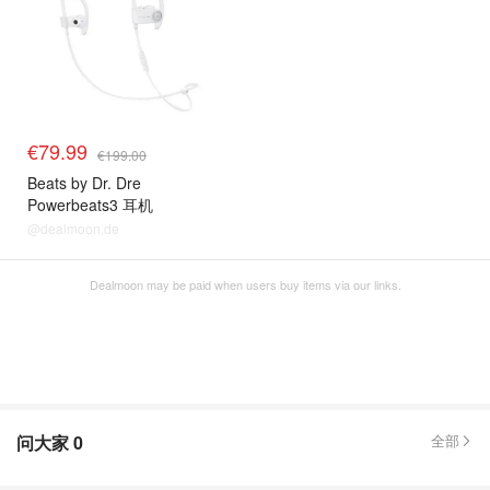
€79.99
€199.00
Beats by Dr. Dre
Powerbeats3 耳机
@dealmoon.de
Dealmoon may be paid when users buy items via our links.
问大家
0
全部