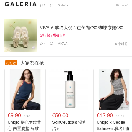
1
Galeria
Top
7
VIVAIA 季终大促🤍芭蕾鞋€80 蝴蝶凉拖€80
5折起+叠8.8折！
4
VIVAIA
5 小时前
大家都在抢
抢好货
€9.90
€50.00
€12.90
€24.90
€29.90
Uniqlo 拼色罗纹背
SkinCeuticals 温和
Uniqlo x Cecilie
心 内置胸垫 标准
洁面
Bahnsen 联名T恤