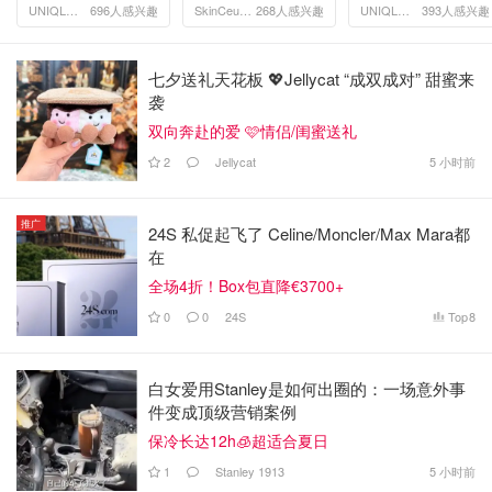
款
UNIQLO德国
696人感兴趣
SkinCeuticals
268人感兴趣
UNIQLO德国
393人感兴趣
七夕送礼天花板 💖Jellycat “成双成对” 甜蜜来
袭
双向奔赴的爱 🩷情侣/闺蜜送礼
2
Jellycat
5 小时前
推广
24S 私促起飞了 Celine/Moncler/Max Mara都
在
全场4折！Box包直降€3700+
0
0
24S
Top
8
白女爱用Stanley是如何出圈的：一场意外事
件变成顶级营销案例
保冷长达12h🧊超适合夏日
1
Stanley 1913
5 小时前