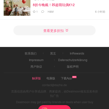
8折今晚截！🧸超萌玩偶€12
1
H&M
6 小时前
查看更多折扣
联系我们
黑五
InRewards
Impressum
Datenschutzerklärung
用户协议
版权声明
触屏版
电脑版
下载App
contact@dazhe.de
页面信息由用户分享或品牌、商家提供，由Dealmoon核实后发布折
扣广告
Dealmoon may get paid by brands or deals when user buy
through links