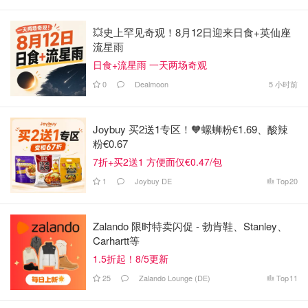
💥史上罕见奇观！8月12日迎来日食+英仙座
流星雨
日食+流星雨 一天两场奇观
0
Dealmoon
5 小时前
Joybuy 买2送1专区！🧡螺蛳粉€1.69、酸辣
粉€0.67
7折+买2送1 方便面仅€0.47/包
1
Joybuy DE
Top
20
Zalando 限时特卖闪促 - 勃肯鞋、Stanley、
Carhartt等
1.5折起！8/5更新
25
Zalando Lounge (DE)
Top
11