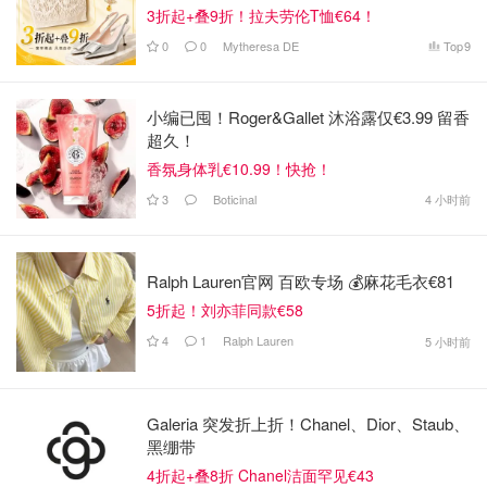
3折起+叠9折！拉夫劳伦T恤€64！
0
0
Mytheresa DE
Top
9
小编已囤！Roger&Gallet 沐浴露仅€3.99 留香
超久！
香氛身体乳€10.99！快抢！
3
Boticinal
4 小时前
Ralph Lauren官网 百欧专场 💰麻花毛衣€81
5折起！刘亦菲同款€58
4
1
Ralph Lauren
5 小时前
Galeria 突发折上折！Chanel、Dior、Staub、
黑绷带
4折起+叠8折 Chanel洁面罕见€43