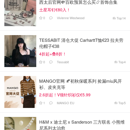
西太后官网💸百欧预算怎么买📿首饰合集
土星耳钉€80入！
0
Vivienne Westwood
Top
14
TESSABIT 清仓大促 CarharttT恤€23 拉夫劳
伦帽子€38
4折起+叠8折！
0
Tessabit
Top
4
MANGO官网 🍂初秋保暖系列 捡漏miu风开
衫、皮夹克等
2.6折起！V领针织衫仅€5.99
1
MANGO EU
Top
5
H&M x 迪士尼 x Sanderson 三方联名 小熊维
尼系列太治愈