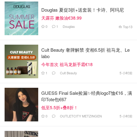
Douglas 夏促3折+送套装！卡诗、阿玛尼
天露芬 嫩脸油€38.99
0
1
Douglas
Top
13
Cult Beauty 奢牌解禁 变相6.5折 祖马龙、Le
labo
今年首次 祖马龙新手霜€18
1
Cult Beauty
5 小时前
GUESS Final Sale捡漏✨经典logoT恤€16，满
印Tote包€67
低至5.5折+叠8折！
0
OUTLETCITY METZINGEN
5 小时前