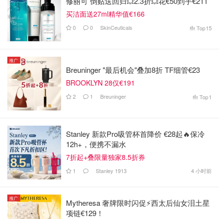
修丽可 倒贴送回归💥2.3折💥花€50到手€211
买洁面送27ml精华值€166
0
0
SkinCeuticals
Top
15
推广
Breuninger "最后机会"叠加8折 TF细管€23
BROOKLYN 28仅€191
2
1
Breuninger
Top
1
Stanley 新款Pro吸管杯首降价 €28起🔥保冷
12h+，便携不漏水
7折起+叠限量独家8.5折券
1
Stanley 1913
4 小时前
推广
Mytheresa 奢牌限时闪促⚡️西太后仙女泪土星
项链€129！