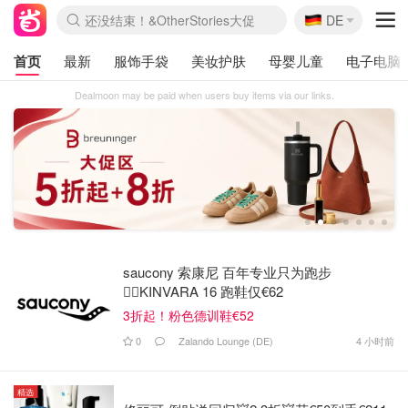
🇩🇪
还没结束！&OtherStories大促
DE
Boticinal 夏促开抢！
4折！lulu周四疯狂上新
Joybuy变相75折 随时失效
速领！Stanley独家85折
疑似霸哥！Camper额外叠85折
Zalando 奥莱闪促！每日更新
Moncler反季囤！5折起+叠9折
Coach Brooklyn仅€192
首页
最新
服饰手袋
美妆护肤
母婴儿童
电子电脑
Dealmoon may be paid when users buy items via our links.
1
2
3
4
5
6
7
saucony 索康尼 百年专业只为跑步
🏃‍♀️KINVARA 16 跑鞋仅€62
3折起！粉色德训鞋€52
0
Zalando Lounge (DE)
4 小时前
精选