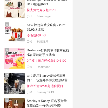
UGG超迷你€71
拉夫劳伦麂皮包€279
1
Breuninger
KFC 辣翅自助没吃爽？20个
€9.99继续炫
今晚就约KFC
0
吃喝玩乐
Dealmoon打折网带你赚零花钱
💰在家动动手指就ok
0门槛！每月轻松拿€10-€100
0
Dealmoon
白女爱用Stanley是如何出圈
的：一场意外事件变成顶级营
销案例
保冷长达12h🧊超适合夏日
0
Stanley 1913
Stanley x Kacey 联名系列🤠
复刻西部牛仔的乡野时刻