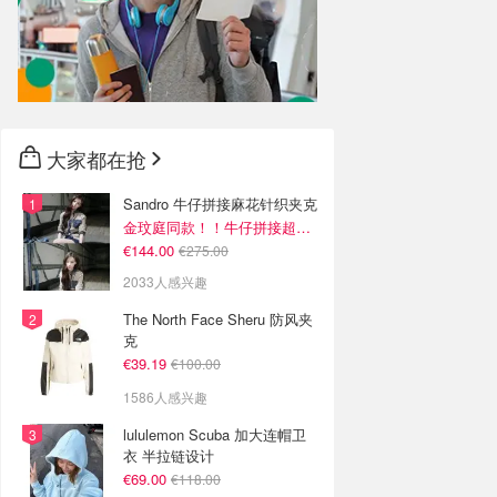
大家都在抢
Sandro 牛仔拼接麻花针织夹克
金玟庭同款！！牛仔拼接超有层次感
€144.00
€275.00
2033人感兴趣
The North Face Sheru 防风夹
克
€39.19
€100.00
1586人感兴趣
lululemon Scuba 加大连帽卫
衣 半拉链设计
€69.00
€118.00