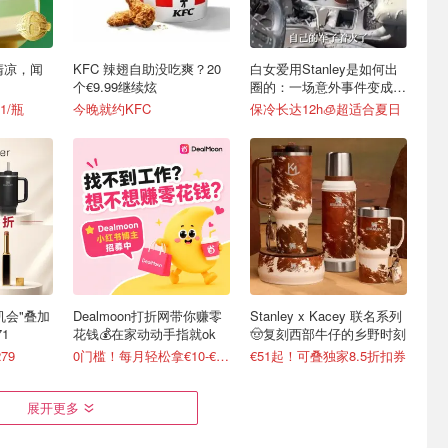
清凉，闻
KFC 辣翅自助没吃爽？20
白女爱用Stanley是如何出
个€9.99继续炫
圈的：一场意外事件变成顶
级营销案例
1/瓶
今晚就约KFC
保冷长达12h🧊超适合夏日
最后机会"叠加
Dealmoon打折网带你赚零
Stanley x Kacey 联名系列
1
花钱💰在家动动手指就ok
🤠复刻西部牛仔的乡野时刻
79
0门槛！每月轻松拿€10-€100
€51起！可叠独家8.5折扣券
展开更多