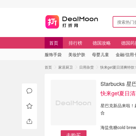
首页
排行榜
德国攻略
德国药
服饰手袋
美妆护肤
母婴儿童
金融/信用
首页
家居厨卫
日用杂货
快来get夏日清爽特饮 St
Starbucks 
快来get夏日
星巴克新品来啦！
合
海盐焦糖cold brew
去购买