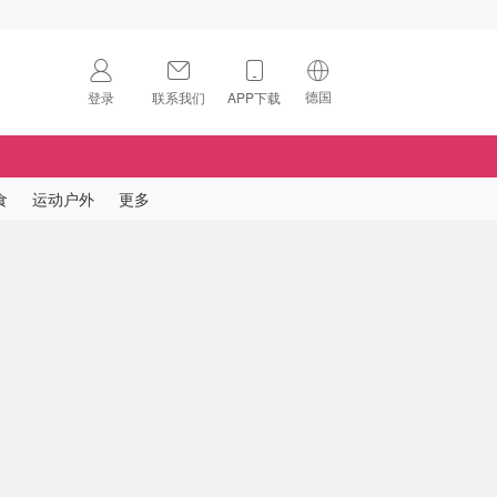
德国
登录
联系我们
APP下载
🇺🇸
美国
🇨🇳
中国
食
运动户外
更多
🇨🇦
加拿大
扫码下载 App
🇬🇧
英国
Download on the
App Store
🇩🇪
德国
Download the
Android App
🇫🇷
法国
🇮🇹
意大利
🇦🇺
澳洲