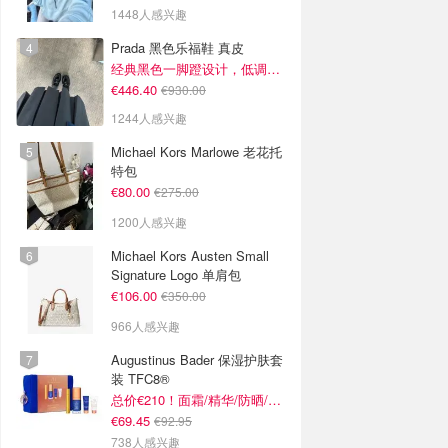
1448人感兴趣
Prada 黑色乐福鞋 真皮
经典黑色一脚蹬设计，低调百搭又高级
€446.40
€930.00
1244人感兴趣
Michael Kors Marlowe 老花托
特包
€80.00
€275.00
1200人感兴趣
Michael Kors Austen Small
Signature Logo 单肩包
€106.00
€350.00
966人感兴趣
Augustinus Bader 保湿护肤套
装 TFC8®
总价€210！面霜/精华/防晒/面膜
€69.45
€92.95
738人感兴趣