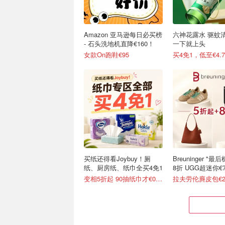
Amazon 亚马逊每日必买榜
六神花露水 驱蚊
- 石头洗地机直降€160！
一下就上头
女款On跑鞋€95
买4免1，低至€4.7
买纸还得看Joybuy！厕
Breuninger "
纸、厨房纸、纸巾全买4免1
8折 UGG超迷你€7
变相5折起 90抽纸巾才€0.22/包
拉夫劳伦麂皮包€2