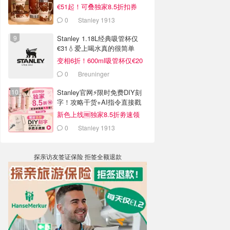
€51起！可叠独家8.5折扣券
0
Stanley 1913
Stanley 1.18L经典吸管杯仅
€31💧爱上喝水真的很简单
变相6折！600ml吸管杯仅€20
0
Breuninger
Stanley官网⚡️限时免费DIY刻
字！攻略干货+AI指令直接戳
新色上线🆓独家8.5折劵速领
0
Stanley 1913
探亲访友签证保险 拒签全额退款