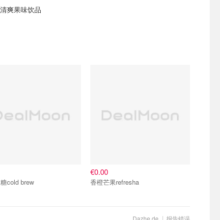
a :清爽果味饮品
€0.00
cold brew
香橙芒果refresha
Dazhe.de
报告错误