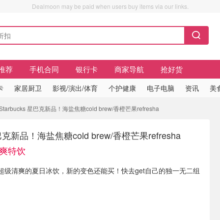
Dealmoon may be paid when users buy items via our links.
推荐
手机合同
银行卡
商家导航
抢好货
卡
家居厨卫
影视/演出/体育
个护健康
电子电脑
资讯
美
arbucks 星巴克新品！海盐焦糖cold brew/香橙芒果refresha
星巴克新品！海盐焦糖cold brew/香橙芒果refresha
清爽特饮
超级清爽的夏日冰饮，新的变色还能买！快去get自己的独一无二组