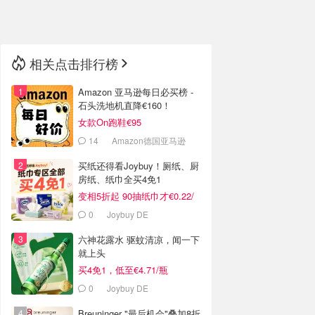
🇳🇿
新西兰
相关点击排行榜
Amazon 亚马逊每日必买榜 -
石头洗地机直降€160！
女款On跑鞋€95
14
Amazon德国亚马逊
买纸还得看Joybuy！厕纸、厨
房纸、纸巾全买4免1
变相5折起 90抽纸巾才€0.22/
包
0
Joybuy DE
六神花露水 驱蚊清凉，闻一下
就上头
买4免1，低至€4.71/瓶
0
Joybuy DE
Breuninger "最后机会"叠加8折