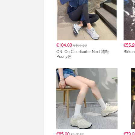
€104.00
€55.
€160.00
ON On Cloudsurfer Next 跑鞋
Peony色
€85.00
€79.
€170.00