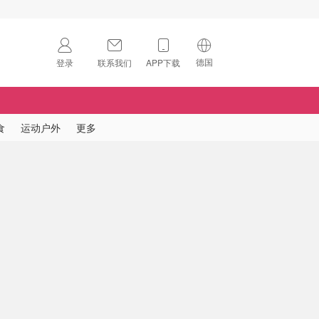
德国
登录
联系我们
APP下载
🇺🇸
美国
🇨🇳
中国
食
运动户外
更多
🇨🇦
加拿大
扫码下载 App
🇬🇧
英国
Download on the
App Store
🇩🇪
德国
Download the
Android App
🇫🇷
法国
🇮🇹
意大利
🇦🇺
澳洲