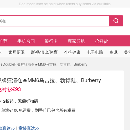
Dealmoon may be paid when users buy items via our links.
推荐
手机合同
银行卡
商家导航
抢好货
卡
家居厨卫
影视/演出/体育
个护健康
电子电脑
资讯
美
eDoubleF 奢牌狂清仓🔥MM6马吉拉、勃肯鞋、Burberry
F 奢牌狂清仓🔥MM6马吉拉、勃肯鞋、Burberry
衬衫€93
有
2折起，无需折扣码
5，订单满€400免运费，到手价已包含所有税费
款直达>>
|
童装直达>>