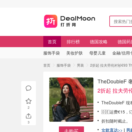
首页
排行榜
德国攻略
德国药
服饰手袋
美妆护肤
母婴儿童
金融/信用
首页
服饰手袋
男装
2折起 拉夫劳伦衬衫€93 Th
TheDouble
2折起 拉夫劳伦
TheDoubleF 现
2
🇩🇪运费€1
折扣随时截止。
3
女款直达>>
|
男
去购买