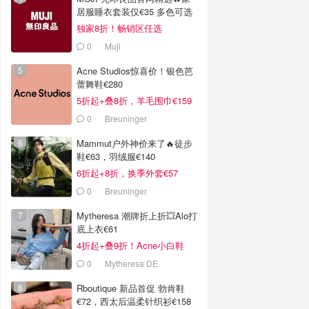
居服睡衣套装仅€35 多色可选
独家8折！畅销区任选
0
Muji
Acne Studios惊喜价！银色芭
蕾舞鞋€280
5折起+叠8折，羊毛围巾€159
0
Breuninger
Mammut户外神价来了🔥徒步
鞋€63，羽绒服€140
6折起+8折，换季外套€57
0
Breuninger
Mytheresa 潮牌折上折💥Alo打
底上衣€61
4折起+叠9折！Acne小白鞋
€264
0
Mytheresa DE
Rboutique 新品首促 勃肯鞋
€72，西太后温柔针织衫€158