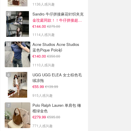
1136人感兴趣
Sandro 牛仔拼接麻花针织夹克
金玟庭同款！！牛仔拼接超有层次感
€144.00
€275.00
1114人感兴趣
Acne Studios Acne Studios
蓝色Pique Polo衫
€140.00
€350.00
1110人感兴趣
UGG UGG ELEA 女士棕色毛
绒凉拖
€55.99
€139.99
915人感兴趣
Polo Ralph Lauren 单肩包 橄
榄绿金色
€279.99
€595.00
771人感兴趣