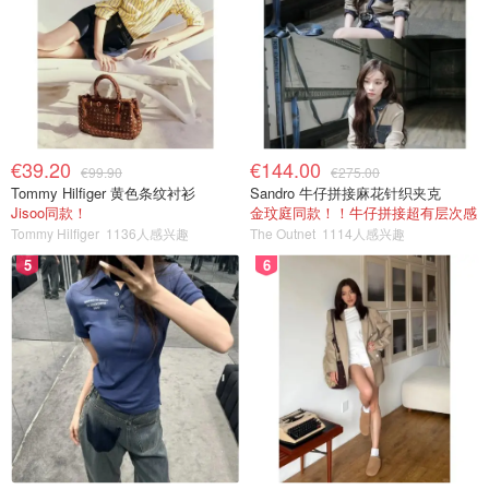
€39.20
€144.00
€99.90
€275.00
Tommy Hilfiger 黄色条纹衬衫
Sandro 牛仔拼接麻花针织夹克
Jisoo同款！
金玟庭同款！！牛仔拼接超有层次感
Tommy Hilfiger
1136人感兴趣
The Outnet
1114人感兴趣
5
6