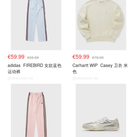
€59.99
€59.99
€69.99
€78.99
adidas
FIREBIRD 女款蓝色
Carhartt WIP
Casey 卫衣 米
运动裤
色
@dealmoon.de
@dealmoon.de