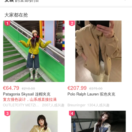
大家都在抢
1
2
€64.79
€207.99
€210.00
€375.00
Patagonia Skysail 连帽夹克
Polo Ralph Lauren 驼色夹克
复古撞色设计，山系感直接拉满
OUTLETCITY METZINGEN
2007人感兴趣
Breuninger
1304人感兴趣
3
4