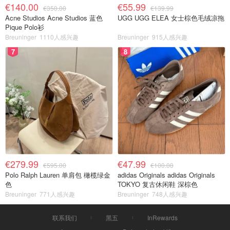
€140.00
€55.99
€350.00
€139.99
Acne Studios Acne Studios 蓝色
UGG UGG ELEA 女士棕色毛绒凉拖
Pique Polo衫
Breuninger
1110人感兴趣
Breuninger
915人感兴趣
7
8
€279.99
€47.99
€595.00
€100.00
Polo Ralph Lauren 单肩包 橄榄绿金
adidas Originals adidas Originals
色
TOKYO 复古休闲鞋 深棕色
Breuninger
771人感兴趣
Breuninger
748人感兴趣
联系我们
黑五
InRewards