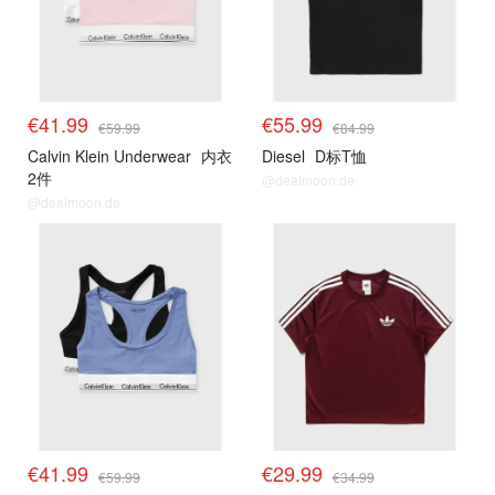
€41.99
€55.99
€59.99
€84.99
Calvin Klein Underwear
内衣
Diesel
D标T恤
2件
@dealmoon.de
@dealmoon.de
€41.99
€29.99
€59.99
€34.99