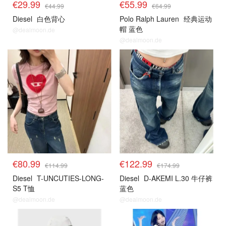
€29.99
€55.99
€44.99
€64.99
Diesel
白色背心
Polo Ralph Lauren
经典运动
帽 蓝色
@dealmoon.de
@dealmoon.de
€80.99
€122.99
€114.99
€174.99
Diesel
T-UNCUTIES-LONG-
Diesel
D-AKEMI L.30 牛仔裤
S5 T恤
蓝色
@dealmoon.de
@dealmoon.de