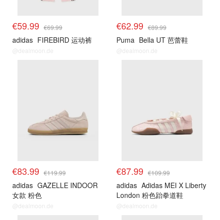
€59.99
€62.99
€69.99
€89.99
adidas
FIREBIRD 运动裤
Puma
Bella UT 芭蕾鞋
@dealmoon.de
@dealmoon.de
€83.99
€87.99
€119.99
€109.99
adidas
GAZELLE INDOOR
adidas
Adidas MEI X Liberty
女款 粉色
London 粉色跆拳道鞋
@dealmoon.de
@dealmoon.de