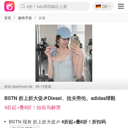
🇩🇪
4折！lulu周四疯狂上新
DE
Boticinal 夏促开抢！
还没结束！&OtherStories大促
Joybuy变相75折 随时失效
速领！Stanley独家85折
疑似霸哥！Camper额外叠85折
Zalando 奥莱闪促！每日更新
Moncler反季囤！5折起+叠9折
Coach Brooklyn仅€192
首页
服饰手袋
女装
来自
dealmoon.de
06-13更新
BSTN 折上折大促🎉Diesel、拉夫劳伦、adidas球鞋
4折起+叠8折！始祖鸟解禁
BSTN 现有 折上折大促🎉
4折起+叠8折！折扣码