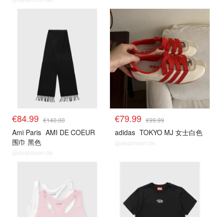
€84.99
€79.99
€140.00
€99.99
Ami Paris
AMI DE COEUR
adidas
TOKYO MJ 女士白色
围巾 黑色
@dealmoon.de
@dealmoon.de