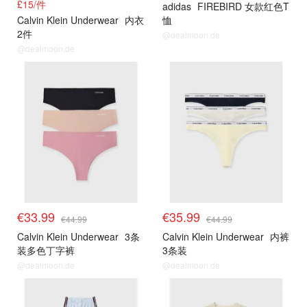
£15/件
adidas
FIREBIRD 女款红色T
Calvin Klein Underwear
内衣
恤
2件
@dealmoon.de
@dealmoon.de
€33.99
€35.99
€44.99
€44.99
Calvin Klein Underwear
3条
Calvin Klein Underwear
内裤
装多色丁字裤
3条装
@dealmoon.de
@dealmoon.de