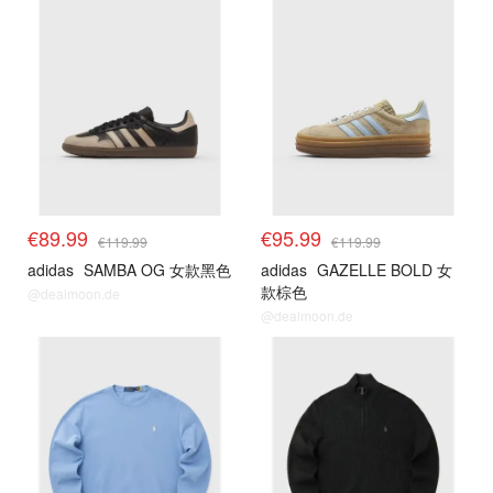
€89.99
€95.99
€119.99
€119.99
adidas
SAMBA OG 女款黑色
adidas
GAZELLE BOLD 女
款棕色
@dealmoon.de
@dealmoon.de