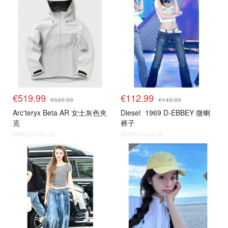
€519.99
€112.99
€649.99
€149.99
Arc'teryx Beta AR 女士灰色夹
Diesel
1969 D-EBBEY 微喇
克
裤子
@dealmoon.de
@dealmoon.de