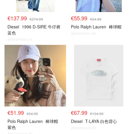
€137.99
€55.99
€274.99
€64.99
Diesel
1996 D-SIRE 牛仔裤
Polo Ralph Lauren
棒球帽
蓝色
@dealmoon.de
@dealmoon.de
€51.99
€67.99
€64.99
€134.99
Polo Ralph Lauren
棒球帽
Diesel
T-LAYA 白色背心
紫色
@dealmoon.de
@dealmoon.de