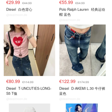
€29.99
€55.99
€44.99
€64.99
Diesel
白色背心
Polo Ralph Lauren
经典运动
帽 蓝色
@dealmoon.de
@dealmoon.de
€80.99
€122.99
€114.99
€174.99
Diesel
T-UNCUTIES-LONG-
Diesel
D-AKEMI L.30 牛仔裤
S5 T恤
蓝色
@dealmoon.de
@dealmoon.de