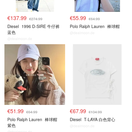
€137.99
€55.99
€274.99
€64.99
Diesel
1996 D-SIRE 牛仔裤
Polo Ralph Lauren
棒球帽
蓝色
@dealmoon.de
@dealmoon.de
€51.99
€67.99
€64.99
€134.99
Polo Ralph Lauren
棒球帽
Diesel
T-LAYA 白色背心
紫色
@dealmoon.de
@dealmoon.de