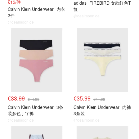
£15/件
adidas
FIREBIRD 女款红色T
Calvin Klein Underwear
内衣
恤
2件
@dealmoon.de
@dealmoon.de
€33.99
€35.99
€44.99
€44.99
Calvin Klein Underwear
3条
Calvin Klein Underwear
内裤
装多色丁字裤
3条装
@dealmoon.de
@dealmoon.de