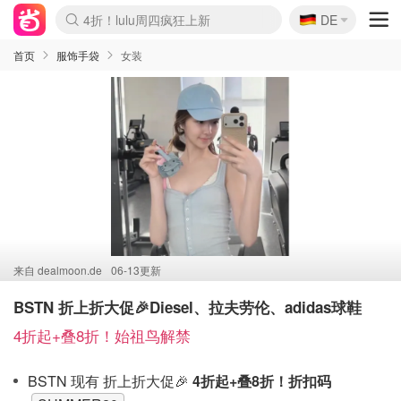
🇩🇪
4折！lulu周四疯狂上新
DE
Boticinal 夏促开抢！
还没结束！&OtherStories大促
Joybuy变相75折 随时失效
速领！Stanley独家85折
疑似霸哥！Camper额外叠85折
Zalando 奥莱闪促！每日更新
Moncler反季囤！5折起+叠9折
Coach Brooklyn仅€192
首页
服饰手袋
女装
来自
dealmoon.de
06-13更新
BSTN 折上折大促🎉Diesel、拉夫劳伦、adidas球鞋
4折起+叠8折！始祖鸟解禁
BSTN 现有 折上折大促🎉
4折起+叠8折！折扣码