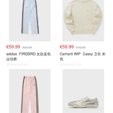
€59.99
€59.99
€69.99
€78.99
adidas
FIREBIRD 女款蓝色
Carhartt WIP
Casey 卫衣 米
运动裤
色
@dealmoon.de
@dealmoon.de