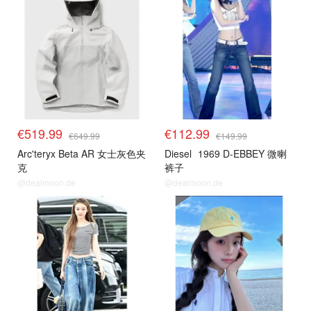
€519.99
€112.99
€649.99
€149.99
Arc'teryx Beta AR 女士灰色夹
Diesel
1969 D-EBBEY 微喇
克
裤子
@dealmoon.de
@dealmoon.de