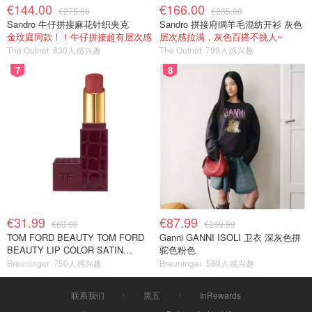
€144.00
€166.00
€275.00
€265.00
Sandro 牛仔拼接麻花针织夹克
Sandro 拼接府绸羊毛混纺开衫 灰色
金玟庭同款！！牛仔拼接超有层次感
层次感拉满，灰色百搭不挑人~
The Outnet
830人感兴趣
The Outnet
799人感兴趣
7
8
€31.99
€87.99
€63.00
€269.99
TOM FORD BEAUTY TOM FORD
Ganni GANNI ISOLI 卫衣 深灰色拼
BEAUTY LIP COLOR SATIN
驼色粉色
MATTE 裸玫瑰口红
Breuninger
750人感兴趣
Breuninger
589人感兴趣
联系我们
黑五
InRewards