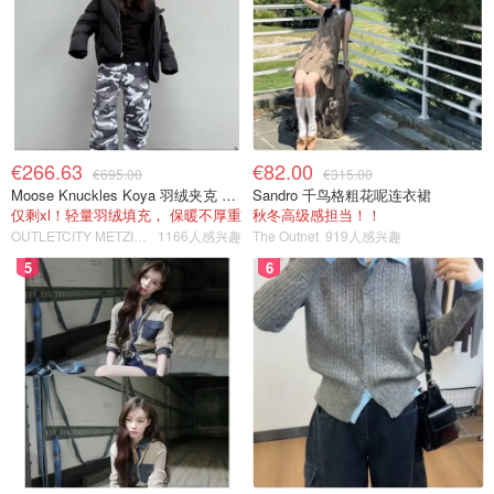
€266.63
€82.00
€695.00
€315.00
Moose Knuckles Koya 羽绒夹克 黑色
Sandro 千鸟格粗花呢连衣裙
仅剩xl！轻量羽绒填充， 保暖不厚重
秋冬高级感担当！！
OUTLETCITY METZINGEN
1166人感兴趣
The Outnet
919人感兴趣
5
6