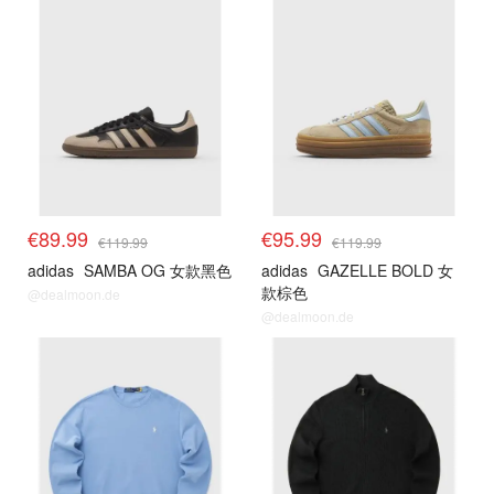
€89.99
€95.99
€119.99
€119.99
adidas
SAMBA OG 女款黑色
adidas
GAZELLE BOLD 女
款棕色
@dealmoon.de
@dealmoon.de