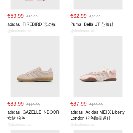
€59.99
€62.99
€69.99
€89.99
adidas
FIREBIRD 运动裤
Puma
Bella UT 芭蕾鞋
@dealmoon.de
@dealmoon.de
€83.99
€87.99
€119.99
€109.99
adidas
GAZELLE INDOOR
adidas
Adidas MEI X Liberty
女款 粉色
London 粉色跆拳道鞋
@dealmoon.de
@dealmoon.de