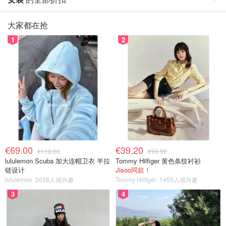
大家都在抢
1
2
€69.00
€39.20
€118.00
€99.90
lululemon Scuba 加大连帽卫衣 半拉
Tommy Hilfiger 黄色条纹衬衫
链设计
Jisoo同款！
lululemon
2038人感兴趣
Tommy Hilfiger
1455人感兴趣
3
4