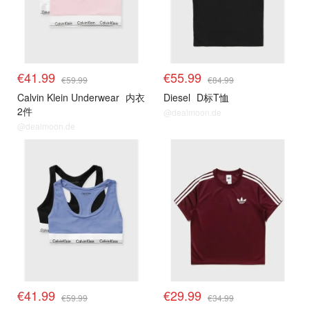
€41.99
€55.99
€59.99
€84.99
Calvin Klein Underwear
内衣
Diesel
D标T恤
2件
@dealmoon.de
@dealmoon.de
€41.99
€29.99
€59.99
€34.99