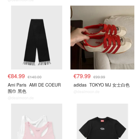
€84.99
€79.99
€140.00
€99.99
Ami Paris
AMI DE COEUR
adidas
TOKYO MJ 女士白色
围巾 黑色
@dealmoon.de
@dealmoon.de