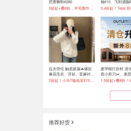
芭蕾舞鞋€280
袖€10、飞利浦咖
5折起+叠8折，羊毛围巾€159
拉夫劳伦 触底捡漏🔥爆款
麦琴根打折村 清
麻花毛衣、开衫、亚麻衬衫
底小剪刀✂️、麦昆
等有！
Barbour等
2折起！小马T恤低至£15.7/件
推荐好货