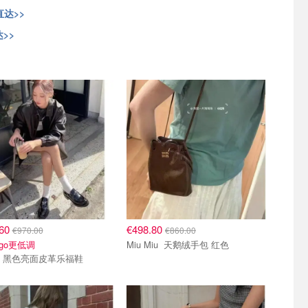
直达>>
达>>
.60
€498.80
€970.00
€860.00
ogo更低调
Miu Miu 天鹅绒手包 红色
Prada 黑色亮面皮革乐福鞋