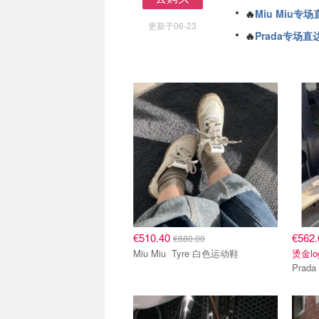
去购买
🔥
Miu Miu专场
更新于06-23
🔥
Prada专场直
€510.40
€562
€880.00
Miu Miu Tyre 白色运动鞋
烫金l