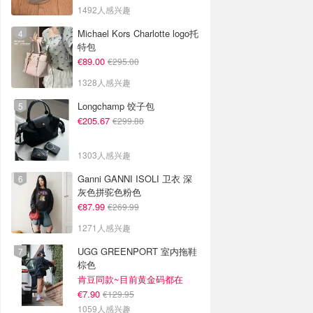
1492人感兴趣
Michael Kors Charlotte logo托
特包
€89.00
€295.00
1328人感兴趣
Longchamp 饺子包
€205.67
€299.88
1303人感兴趣
Ganni GANNI ISOLI 卫衣 深
灰色拼驼色粉色
€87.99
€269.99
1271人感兴趣
UGG GREENPORT 室内拖鞋
棕色
肯豆同款~目前黄金码都在
€7.90
€129.95
1059人感兴趣