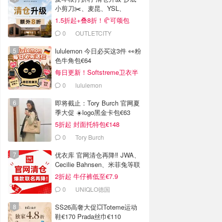
小剪刀✂️、麦昆、YSL、
Barbour等
1.5折起+叠8折！🥐可颂包
€44.79
0
OUTLETCITY
METZINGEN
lululemon 今日必买这3件 👀粉
色牛角包€64
每日更新！Softstreme卫衣半
价
0
lululemon
即将截止：Tory Burch 官网夏
季大促 ☀️logo黑金卡包€63
5折起 封面托特包€148
0
Tory Burch
优衣库 官网清仓再降‼️ JWA、
Cecilie Bahnsen、米菲兔等联
名
2折起 牛仔裤低至€7.9
0
UNIQLO德国
SS26高奢大促💥Toteme运动
鞋€170 Prada丝巾€110