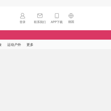
德国
登录
联系我们
APP下载
🇺🇸
美国
🇨🇳
中国
食
运动户外
更多
🇨🇦
加拿大
扫码下载 App
🇬🇧
英国
Download on the
App Store
🇩🇪
德国
Download the
Android App
🇫🇷
法国
🇮🇹
意大利
🇦🇺
澳洲