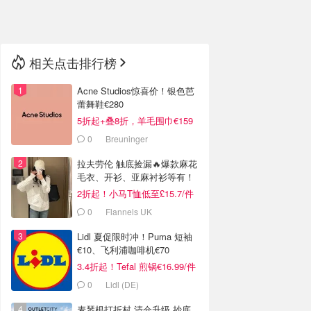
🇳🇿
新西兰
相关点击排行榜
Acne Studios惊喜价！银色芭
蕾舞鞋€280
5折起+叠8折，羊毛围巾€159
0
Breuninger
拉夫劳伦 触底捡漏🔥爆款麻花
毛衣、开衫、亚麻衬衫等有！
2折起！小马T恤低至£15.7/件
0
Flannels UK
Lidl 夏促限时冲！Puma 短袖
€10、飞利浦咖啡机€70
3.4折起！Tefal 煎锅€16.99/件
0
Lidl (DE)
麦琴根打折村 清仓升级 抄底