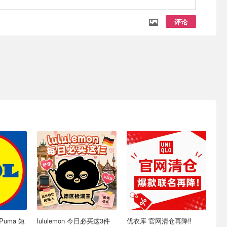
评论
Puma 短
lululemon 今日必买这3件
优衣库 官网清仓再降‼️