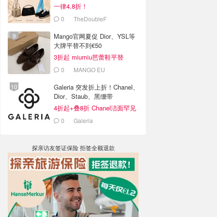
一律4.8折！
0
TheDoubleF
Mango官网夏促 Dior、YSL等
大牌平替不到€50
3折起 miumiu芭蕾鞋平替
€35.99
0
MANGO EU
Galeria 突发折上折！Chanel、
Dior、Staub、黑绷带
4折起+叠8折 Chanel洁面罕见
€43
0
Galeria
探亲访友签证保险 拒签全额退款