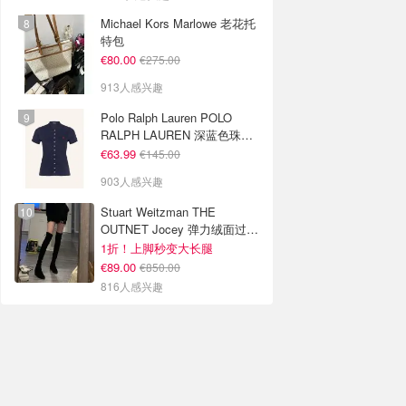
Michael Kors Marlowe 老花托
特包
€80.00
€275.00
913人感兴趣
Polo Ralph Lauren POLO
RALPH LAUREN 深蓝色珠地
布 Polo衫
€63.99
€145.00
903人感兴趣
Stuart Weitzman THE
OUTNET Jocey 弹力绒面过膝
靴
1折！上脚秒变大长腿
€89.00
€850.00
816人感兴趣