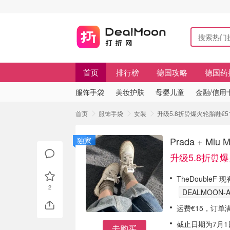
首页
排行榜
德国攻略
德国药
服饰手袋
美妆护肤
母婴儿童
金融/信用
首页
服饰手袋
女装
升级5.8折⏰爆火轮胎鞋€510
Prada + M
独家
升级5.8折⏰爆
TheDoubleF 现
2
DEALMOON-A
运费€15，订单
截止日期为7月1日
去购买