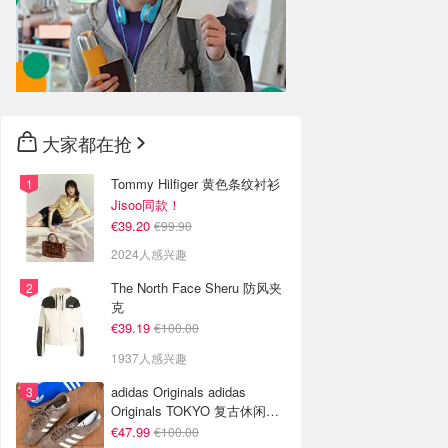
大家都在抢
Tommy Hilfiger 黄色条纹衬衫
Jisoo同款！
€39.20
€99.90
2024人感兴趣
The North Face Sheru 防风夹
克
€39.19
€100.00
1937人感兴趣
adidas Originals adidas
Originals TOKYO 复古休闲鞋
深棕色
€47.99
€100.00