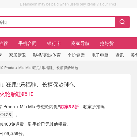
Dealmoon may be paid when users buy items via our links.
推荐
手机合同
银行卡
商家导航
抢好货
卡
家居厨卫
影视/演出/体育
个护健康
电子电脑
资讯
美
 Prada + Miu Miu 狂甩‼️乐福鞋、长柄保龄球包
iu Miu 狂甩‼️乐福鞋、长柄保龄球包
火轮胎鞋€510
有 Prada + Miu Miu 专柜款闪促‼️
独家5.8折
，独家折扣码
OT26
。
满€400免运费，到手价已无其他税费。
 09点59分。