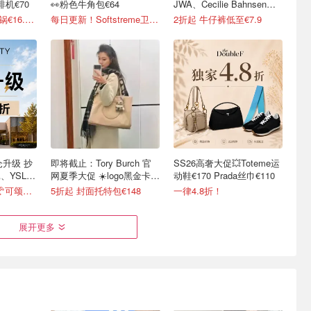
啡机€70
👀粉色牛角包€64
JWA、Cecilie Bahnsen、
米菲兔等联名
3.4折起！Tefal 煎锅€16.99/件
每日更新！Softstreme卫衣半价
2折起 牛仔裤低至€7.9
仓升级 抄
即将截止：Tory Burch 官
SS26高奢大促💥Toteme运
、YSL、
网夏季大促 ☀️logo黑金卡包
动鞋€170 Prada丝巾€110
€63
1.5折起+叠8折！🥐可颂包€44.79
5折起 封面托特包€148
一律4.8折！
展开更多