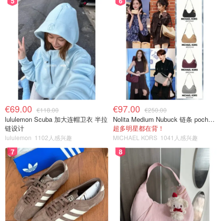
5
6
€69.00
€97.00
€118.00
€250.00
lululemon Scuba 加大连帽卫衣 半拉
Nolita Medium Nubuck 链条 pochette
链设计
超多明星都在背！
lululemon
1102人感兴趣
MICHAEL KORS
1041人感兴趣
7
8