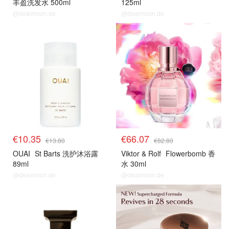
丰盈洗发水 500ml
125ml
@dealmoon.de
@dealmoon.de
€10.35
€66.07
€13.80
€82.80
OUAI
St Barts 洗护沐浴露
Viktor & Rolf
Flowerbomb 香
89ml
水 30ml
@dealmoon.de
@dealmoon.de