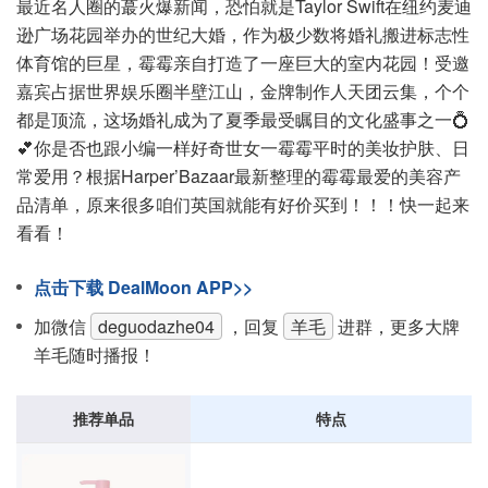
最近名人圈的蕞火爆新闻，恐怕就是Taylor Swift在纽约麦迪
逊广场花园举办的世纪大婚，作为极少数将婚礼搬进标志性
体育馆的巨星，霉霉亲自打造了一座巨大的室内花园！受邀
嘉宾占据世界娱乐圈半壁江山，金牌制作人天团云集，个个
都是顶流，这场婚礼成为了夏季最受瞩目的文化盛事之一💍
💕你是否也跟小编一样好奇世女一霉霉平时的美妆护肤、日
常爱用？根据Harper’Bazaar最新整理的霉霉最爱的美容产
品清单，原来很多咱们英国就能有好价买到！！！快一起来
看看！
点击下载 DealMoon APP>>
加微信
deguodazhe04
，回复
羊毛
进群，更多大牌
羊毛随时播报！
推荐单品
特点