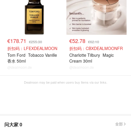
€178.71
€52.78
€255.30
€62.10
折扣码：LFEXDEALMOON
折扣码：CBXDEALMOONFR
Tom Ford
Tobacco Vanille
Charlotte Tilbury
Magic
香水 50ml
Cream 30ml
@dealmoon.de
@dealmoon.de
Dealmoon may be paid when users buy items via our links.
问大家
0
全部