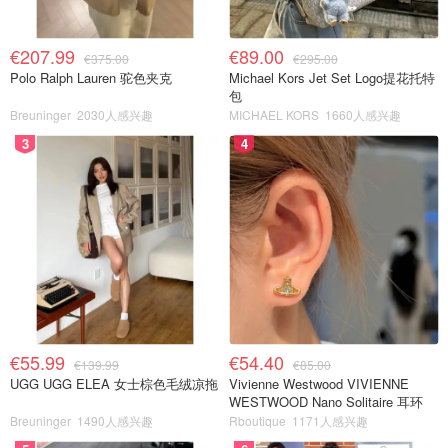
€207.99
€89.00
€375.00
€295.00
Polo Ralph Lauren 驼色夹克
Michael Kors Jet Set Logo提花托特
包
Breuninger
2030人感兴趣
MICHAEL KORS
1660人感兴趣
3
4
€55.99
€54.40
€139.99
€85.00
UGG UGG ELEA 女士棕色毛绒凉拖
Vivienne Westwood VIVIENNE
WESTWOOD Nano Solitaire 耳环
Breuninger
1490人感兴趣
Rboutique
1171人感兴趣