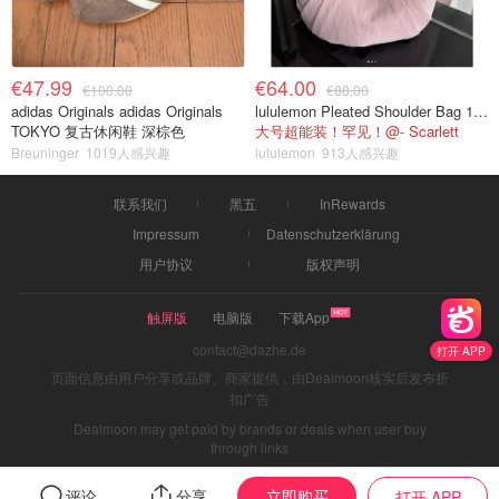
€47.99
€64.00
€100.00
€88.00
adidas Originals adidas Originals
lululemon Pleated Shoulder Bag 10L 单肩包
TOKYO 复古休闲鞋 深棕色
大号超能装！罕见！@- Scarlett
Breuninger
1019人感兴趣
lululemon
913人感兴趣
联系我们
黑五
InRewards
Impressum
Datenschutzerklärung
用户协议
版权声明
触屏版
电脑版
下载App
contact@dazhe.de
打开 APP
页面信息由用户分享或品牌、商家提供，由Dealmoon核实后发布折
扣广告
Dealmoon may get paid by brands or deals when user buy
through links
立即购买
评论
分享
打开 APP