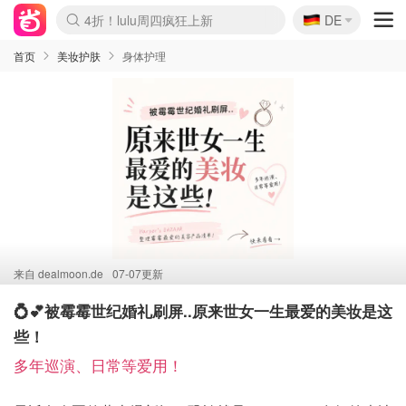
🇩🇪
4折！lulu周四疯狂上新
DE
Boticinal 夏促开抢！
还没结束！&OtherStories大促
Joybuy变相75折 随时失效
速领！Stanley独家85折
疑似霸哥！Camper额外叠85折
Zalando 奥莱闪促！每日更新
Moncler反季囤！5折起+叠9折
Coach Brooklyn仅€192
首页
美妆护肤
身体护理
来自
dealmoon.de
07-07更新
💍💕被霉霉世纪婚礼刷屏..原来世女一生最爱的美妆是这
些！
多年巡演、日常等爱用！