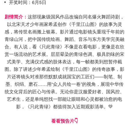
开奖时间：6月5日
剧情简介：
这部现象级国风作品改编自同名爆火舞蹈诗剧，
以北宋天才少年画家希孟创作《千里江山图》的故事为灵
感，将传世名画搬上银幕。影片通过电影镜头重现千年前的
青绿山河，把中国传统绘画、舞蹈、音乐与东方美学完美融
合。有人说，看《只此青绿》不像是在看电影，更像是在欣
赏一场流动的艺术展。层层晕染的青绿色调、极具韵味的宋
式美学、充满仪式感的肢体表达，每一帧都美到想暂停截
图。除了讲述少年希孟绘制《千里江山图》的传奇故事，影
片还将镜头对准那些默默成就国宝的工匠们——制笔、制
墨、织绢、磨石……用“众人共绘一卷”的视角，展现中华传
统文化背后的匠心与传承。无论你是汉服爱好者、国风控、
艺术生，还是单纯想找一部能让眼睛和心灵都被治愈的电
影，《只此青绿》都值得加入近期观影清单。💚
看看预告片👇