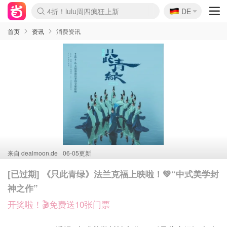
🇩🇪
4折！lulu周四疯狂上新
DE
Boticinal 夏促开抢！
还没结束！&OtherStories大促
Joybuy变相75折 随时失效
速领！Stanley独家85折
疑似霸哥！Camper额外叠85折
Zalando 奥莱闪促！每日更新
Moncler反季囤！5折起+叠9折
Coach Brooklyn仅€192
首页
资讯
消费资讯
来自
dealmoon.de
06-05更新
[已过期] 《只此青绿》法兰克福上映啦！💚“中式美学封
神之作”
开奖啦！🎬免费送10张门票