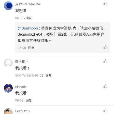
用户mMnMaFBw
我想看
06-03
· 回复
:
恭喜你成为幸运鹅 🐣！请加小编微信：
@Dealmoon
deguodazhe04，领取门票2张，记得截图App内用户
ID页面方便核对哦～
06-05
· 回复
匿名用户
我想看！
德国 马格德堡
06-02
· 回复
ninio08r
我想看
06-02
· 回复
Leah0210