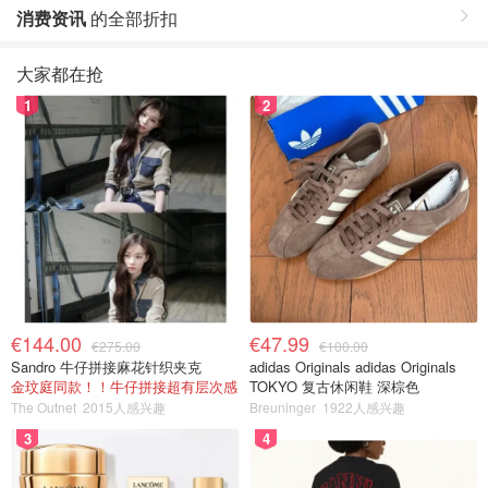
消费资讯
的全部折扣
大家都在抢
1
2
€144.00
€47.99
€275.00
€100.00
Sandro 牛仔拼接麻花针织夹克
adidas Originals adidas Originals
金玟庭同款！！牛仔拼接超有层次感
TOKYO 复古休闲鞋 深棕色
The Outnet
2015人感兴趣
Breuninger
1922人感兴趣
3
4