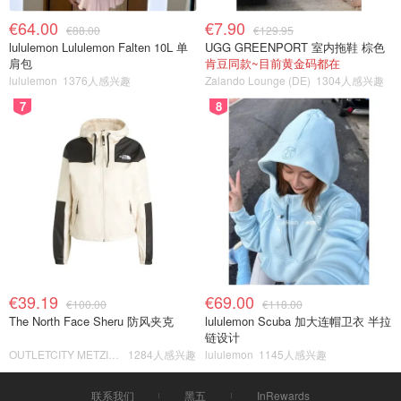
€64.00
€7.90
€88.00
€129.95
lululemon Lululemon Falten 10L 单
UGG GREENPORT 室内拖鞋 棕色
肩包
肯豆同款~目前黄金码都在
lululemon
1376人感兴趣
Zalando Lounge (DE)
1304人感兴趣
7
8
€39.19
€69.00
€100.00
€118.00
The North Face Sheru 防风夹克
lululemon Scuba 加大连帽卫衣 半拉
链设计
OUTLETCITY METZINGEN
1284人感兴趣
lululemon
1145人感兴趣
联系我们
黑五
InRewards