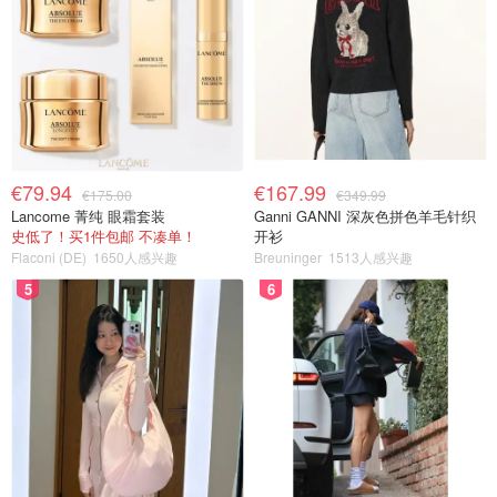
€79.94
€167.99
€175.00
€349.99
Lancome 菁纯 眼霜套装
Ganni GANNI 深灰色拼色羊毛针织
史低了！买1件包邮 不凑单！
开衫
Flaconi (DE)
1650人感兴趣
Breuninger
1513人感兴趣
5
6