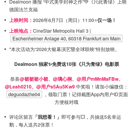
Dealmoon 播报 “中式美学封神之作”💚《只此青绿》上映
德国法兰克福
上映时间：
2026年6月7日（周日）11:00⭐
仅一场！
上映地点：
CineStar Metropolis Hall 3 |
Eschenheimer Anlage 40, 60318 Frankfurt am Main
*本次活动为“2026大银幕演艺暨全球联映”特别放映。
Dealmoon 独家✨免费送10张《只为青绿》电影票
恭喜
@裙裙裙小裙、@璃心桐、@用户mMnMaFBw、
@Leah0210、@用户s5Au5Kw9
中奖啦！请加小编微信：
deguodazhe04
，领取门票！记得截图App内用户ID页面
方便核对哦
评论区留言
「我想看！」
即可参与💥，共抽送5名幸运
鹅，每人送共2张票！