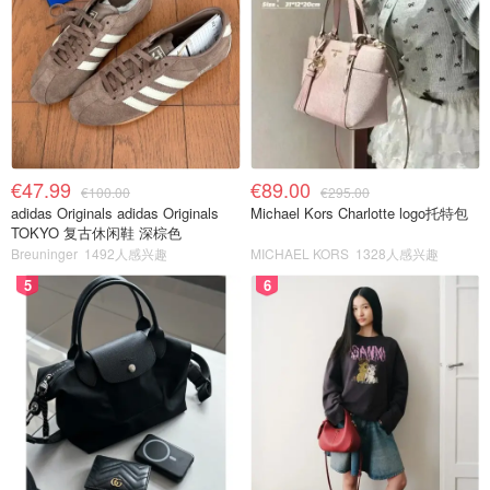
€47.99
€89.00
€100.00
€295.00
adidas Originals adidas Originals
Michael Kors Charlotte logo托特包
TOKYO 复古休闲鞋 深棕色
Breuninger
1492人感兴趣
MICHAEL KORS
1328人感兴趣
5
6