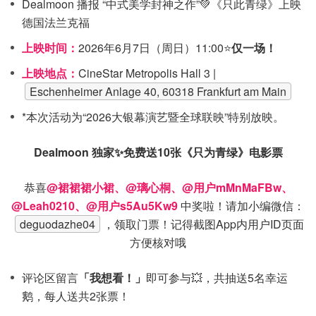
Dealmoon 播报 “中式美学封神之作”💚《只此青绿》上映
德国法兰克福
上映时间：
2026年6月7日（周日）11:00⭐
仅一场！
上映地点：
CineStar Metropolis Hall 3 |
Eschenheimer Anlage 40, 60318 Frankfurt am Main
*本次活动为“2026大银幕演艺暨全球联映”特别放映。
Dealmoon 独家✨免费送10张《只为青绿》电影票
恭喜
@裙裙裙小裙、@璃心桐、@用户mMnMaFBw、
@Leah0210、@用户s5Au5Kw9
中奖啦！请加小编微信：
deguodazhe04
，领取门票！记得截图App内用户ID页面
方便核对哦
评论区留言
「我想看！」
即可参与💥，共抽送5名幸运
鹅，每人送共2张票！