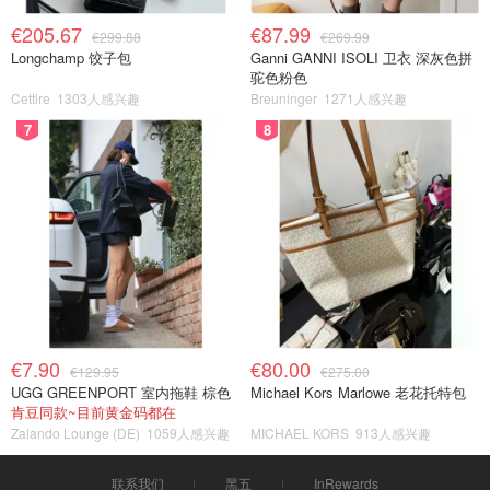
€205.67
€87.99
€299.88
€269.99
Longchamp 饺子包
Ganni GANNI ISOLI 卫衣 深灰色拼
驼色粉色
Cettire
1303人感兴趣
Breuninger
1271人感兴趣
7
8
€7.90
€80.00
€129.95
€275.00
UGG GREENPORT 室内拖鞋 棕色
Michael Kors Marlowe 老花托特包
肯豆同款~目前黄金码都在
Zalando Lounge (DE)
1059人感兴趣
MICHAEL KORS
913人感兴趣
联系我们
黑五
InRewards