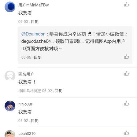
用户mMnMaFBw
我想看
06-03
· 回复
:
恭喜你成为幸运鹅 🐣！请加小编微信：
@Dealmoon
deguodazhe04，领取门票2张，记得截图App内用户
ID页面方便核对哦～
06-05
· 回复
匿名用户
我想看！
德国 马格德堡
06-02
· 回复
ninio08r
我想看
06-02
· 回复
Leah0210