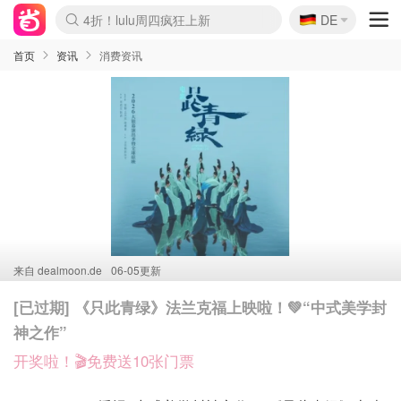
🇩🇪
4折！lulu周四疯狂上新
DE
Boticinal 夏促开抢！
还没结束！&OtherStories大促
Joybuy变相75折 随时失效
速领！Stanley独家85折
疑似霸哥！Camper额外叠85折
Zalando 奥莱闪促！每日更新
Moncler反季囤！5折起+叠9折
Coach Brooklyn仅€192
首页
资讯
消费资讯
来自
dealmoon.de
06-05更新
[已过期] 《只此青绿》法兰克福上映啦！💚“中式美学封
神之作”
开奖啦！🎬免费送10张门票