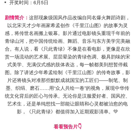
开奖时间：6月5日
剧情简介：
这部现象级国风作品改编自同名爆火舞蹈诗剧，
以北宋天才少年画家希孟创作《千里江山图》的故事为灵
感，将传世名画搬上银幕。影片通过电影镜头重现千年前的
青绿山河，把中国传统绘画、舞蹈、音乐与东方美学完美融
合。有人说，看《只此青绿》不像是在看电影，更像是在欣
赏一场流动的艺术展。层层晕染的青绿色调、极具韵味的宋
式美学、充满仪式感的肢体表达，每一帧都美到想暂停截
图。除了讲述少年希孟绘制《千里江山图》的传奇故事，影
片还将镜头对准那些默默成就国宝的工匠们——制笔、制
墨、织绢、磨石……用“众人共绘一卷”的视角，展现中华传
统文化背后的匠心与传承。无论你是汉服爱好者、国风控、
艺术生，还是单纯想找一部能让眼睛和心灵都被治愈的电
影，《只此青绿》都值得加入近期观影清单。💚
看看预告片👇