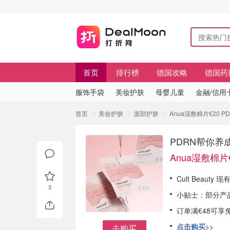
首页
排行榜
德国攻略
德国药
服饰手袋
美妆护肤
母婴儿童
金融/信用
首页
美妆护肤
面部护肤
Anua湿敷棉片€20 
PDRN帮你养
Anua湿敷棉片
Cult Beaut
3
小贴士：部分产
订单满€48可享
点击购买>>
去购买