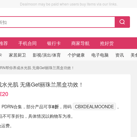
Dealmoon may be paid when users buy items via our links.
推荐
手机合同
银行卡
商家导航
抢好货
卡
家居厨卫
影视/演出/体育
个护健康
电子电脑
资讯
美
PDRN帮你养成水光肌 无痛Get丽珠兰黑盒功效！
成水光肌 无痛Get丽珠兰黑盒功效！
€20
y 现有 PDRN合集，部分产品可享
8折
，用码
CBXDEALMOONDE
。
品不可享折扣，具体情况以购物车为准。
免运费。