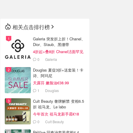
🇳🇿
新西兰
相关点击排行榜
Galeria 突发折上折！Chanel、
Dior、Staub、黑绷带
4折起+叠8折 Chanel洁面罕见
€43
0
Galeria
Douglas 夏促3折+送套装！卡
诗、阿玛尼
天露芬 嫩脸油€38.99
1
Douglas
Cult Beauty 奢牌解禁 变相6.5
折 祖马龙、Le labo
今年首次 祖马龙新手霜€18
0
Cult Beauty
RéVive 回春油套装变相4.4