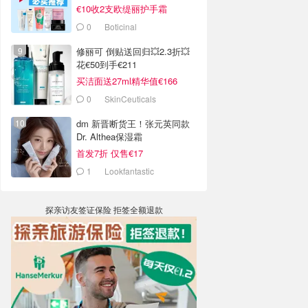
€10收2支欧缇丽护手霜
0
Boticinal
修丽可 倒贴送回归💥2.3折💥
花€50到手€211
买洁面送27ml精华值€166
0
SkinCeuticals
dm 新晋断货王！张元英同款
Dr. Althea保湿霜
首发7折 仅售€17
1
Lookfantastic
探亲访友签证保险 拒签全额退款