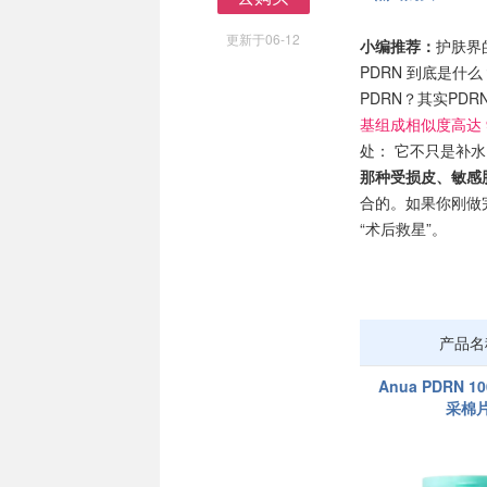
去购买
更新于06-12
小编推荐：
护肤界
PDRN 到底是
PDRN？其实PD
基组成相似度高达 
处： 它不只是补
那种受损皮、敏感
合的。如果你刚做
“术后救星”。
产品名
Anua PDRN 
采棉