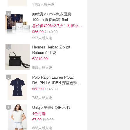
1182人感兴趣
卸妆膏200ml+急救面膜
100ml+青春面霜15ml
总价值£206=2.7折！闭眼冲这套！
£56.00
£140.00
997人感兴趣
Hermes Herbag Zip 20
Retourné 手袋
€2210.00
955人感兴趣
Polo Ralph Lauren POLO
RALPH LAUREN 深蓝色珠地
布 Polo衫
€63.99
€145.00
782人感兴趣
Uniqlo 平纹针织Polo衫
4色可选
€7.90
€19.90
688人感兴趣