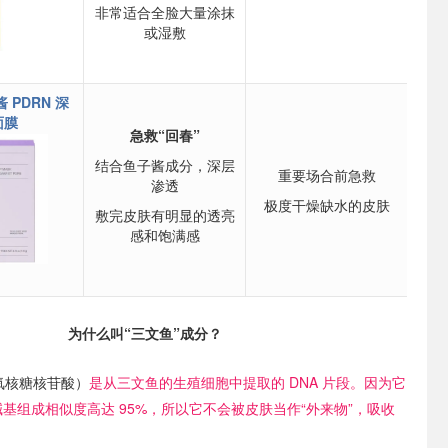
非常适合全脸大量涂抹
或湿敷
酱 PDRN 深
面膜
急救“回春”
结合鱼子酱成分，深层
重要场合前急救
渗透
极度干燥缺水的皮肤
敷完皮肤有明显的透亮
感和饱满感
为什么叫“三文鱼”成分？
氧核糖核苷酸）
是从三文鱼的生殖细胞中提取的 DNA 片段。因为它
的碱基组成相似度高达 95%，所以它不会被皮肤当作“外来物”，吸收