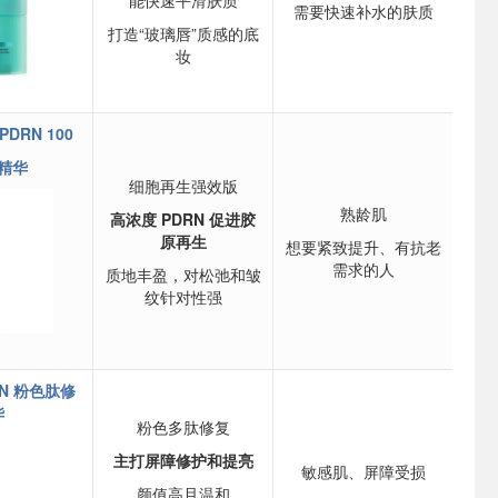
能快速平滑肤质
需要快速补水的肤质
打造“玻璃唇”质感的底
妆
 PDRN 100
精华
细胞再生强效版
熟龄肌
高浓度 PDRN 促进胶
原再生
想要紧致提升、有抗老
需求的人
质地丰盈，对松弛和皱
纹针对性强
DRN 粉色肽修
华
粉色多肽修复
主打屏障修护和提亮
敏感肌、屏障受损
颜值高且温和