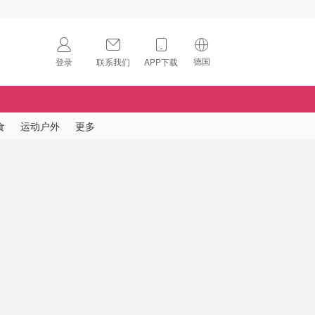
德国
登录
联系我们
APP下载
🇺🇸
美国
🇨🇳
中国
食
运动户外
更多
🇨🇦
加拿大
扫码下载 App
🇬🇧
英国
Download on the
App Store
🇩🇪
德国
Download the
Android App
🇫🇷
法国
🇮🇹
意大利
🇦🇺
澳洲