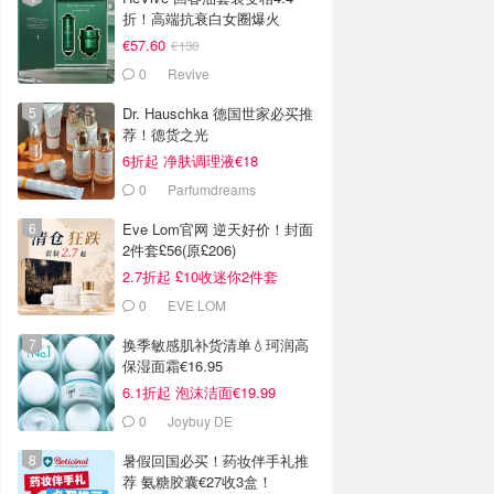
折！高端抗衰白女圈爆火
€57.60
€130
0
Revive
Dr. Hauschka 德国世家必买推
荐！德货之光
6折起 净肤调理液€18
0
Parfumdreams
Eve Lom官网 逆天好价！封面
2件套£56(原£206)
2.7折起 £10收迷你2件套
0
EVE LOM
换季敏感肌补货清单💧珂润高
保湿面霜€16.95
6.1折起 泡沫洁面€19.99
0
Joybuy DE
暑假回国必买！药妆伴手礼推
荐 氨糖胶囊€27收3盒！