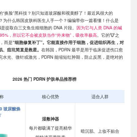
的“换脸”黑科技？别只知道玻尿酸和视黄醇了！最近风很大的
什么？为什么韩国皮肤科医生人手一个？编编带你一篇看懂！什么是
RN是提取自三文鱼生殖细胞的 DNA 片段。
因为它与人类 DNA 的碱
95%，所以它不会被皮肤当作“外来物”，吸收率极高
。它的🐮之
水，而是
“细胞修复补丁”。它能直接作用于细胞，促进组织再生，对
肌、痘坑简直是救星。
在韩国，PDRN 最早是用于临床促进伤口愈
完水光、微针或激光，PDRN 能缩短红肿期，防止反黑，是绝对的
2026 热门 PDRN 护肤单品推荐榜
称
核心优势
适合人群
100 玻尿酸焕
片
湿敷神器
每片都吸满了提亮精华
暗沉肌、上妆不贴合