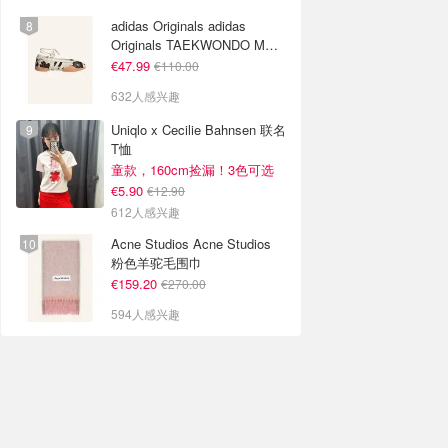
adidas Originals adidas
Originals TAEKWONDO MEI
芭蕾鞋 棕色米色
€47.99
€110.00
632人感兴趣
Uniqlo x Cecilie Bahnsen 联名
T恤
童款，160cm捡漏！3色可选
€5.90
€12.90
612人感兴趣
Acne Studios Acne Studios
粉色羊驼毛围巾
€159.20
€270.00
594人感兴趣