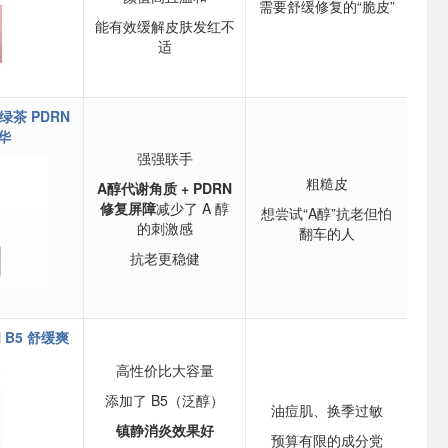
需要舒缓修复的“脆皮”
能有效缓解皮肤发红不
适
醇绿茶 PDRN
华
强强联手
粗糙皮
A醇代谢角质 + PDRN
修复屏障
减少了 A 醇
想尝试“A醇”抗老但怕
的刺激感
翻车的人
抗老更稳健
N B5 舒缓爽
高性价比大容量
添加了 B5（泛醇）
油痘肌、换季过敏
镇静消炎效果好
预算有限的成分党