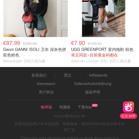
€87.99
€7.90
€269.99
€129.95
Ganni GANNI ISOLI 卫衣 深灰色拼
UGG GREENPORT 室内拖鞋 棕色
驼色粉色
肯豆同款~目前黄金码都在
Breuninger
249人感兴趣
Zalando Lounge (DE)
202人感兴趣
联系我们
黑五
InRewards
Impressum
Datenschutzerklärung
用户协议
版权声明
触屏版
电脑版
下载App
contact@dazhe.de
打开 APP
页面信息由用户分享或品牌、商家提供，由Dealmoon核实后发布折
扣广告
Dealmoon may get paid by brands or deals when user buy