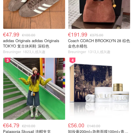
€47.99
€191.99
€100.00
€375.00
adidas Originals adidas Originals
Coach COACH BROOKLYN 28 棕色
TOKYO 复古休闲鞋 深棕色
金色水桶包
Breuninger
1823人感兴趣
Breuninger
1313人感兴趣
3
4
€64.79
£56.00
€210.00
£140.00
Patagonia Skysail 连帽夹克
卸妆膏200ml+急救面膜100ml+青春面霜15ml