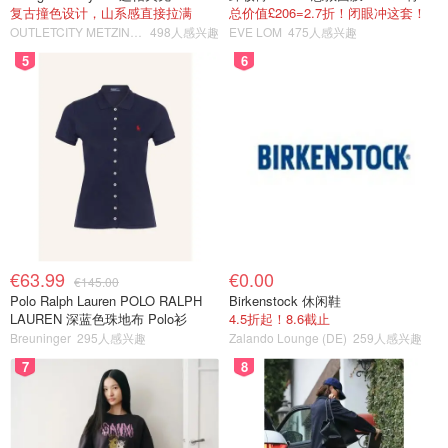
复古撞色设计，山系感直接拉满
总价值£206=2.7折！闭眼冲这套！
OUTLETCITY METZINGEN
498人感兴趣
EVE LOM
475人感兴趣
5
6
€63.99
€0.00
€145.00
Polo Ralph Lauren POLO RALPH
Birkenstock 休闲鞋
LAUREN 深蓝色珠地布 Polo衫
4.5折起！8.6截止
Breuninger
295人感兴趣
Zalando Lounge (DE)
259人感兴趣
7
8