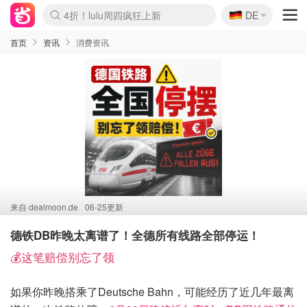
🇩🇪
4折！lulu周四疯狂上新
DE
Boticinal 夏促开抢！
还没结束！&OtherStories大促
Joybuy变相75折 随时失效
速领！Stanley独家85折
疑似霸哥！Camper额外叠85折
Zalando 奥莱闪促！每日更新
Moncler反季囤！5折起+叠9折
Coach Brooklyn仅€192
首页
资讯
消费资讯
来自
dealmoon.de
06-25更新
德铁DB昨晚太离谱了！全德所有线路全部停运！
💰这笔赔偿别忘了领
如果你昨晚搭乘了Deutsche Bahn，可能经历了近几年最离