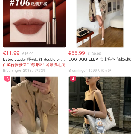
€11.99
€55.99
€46.00
€139.99
Estee Lauder 哑光口红 double or nothing色号
UGG UGG ELEA 女士棕色毛绒凉拖
白菜价捡雅诗兰黛细管！薄涂没毛病
Breuninger
2038人感兴趣
Breuninger
1096人感兴趣
3
4