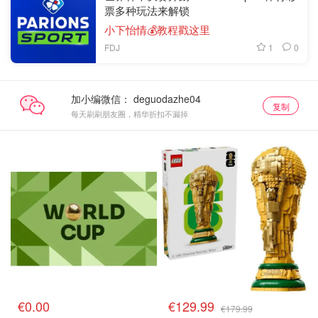
票多种玩法来解锁
小下怡情💰教程戳这里
1
0
FDJ
加小编微信：
复制
每天刷刷朋友圈，精华折扣不漏掉
€0.00
€129.99
€179.99