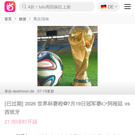
🇩🇪
4折！lulu周四疯狂上新
DE
Boticinal 夏促开抢！
还没结束！&OtherStories大促
Joybuy变相75折 随时失效
速领！Stanley独家85折
疑似霸哥！Camper额外叠85折
Zalando 奥莱闪促！每日更新
Moncler反季囤！5折起+叠9折
Coach Brooklyn仅€192
首页
旅游
景点/活动
来自
dealmoon.de
07-19更新
[已过期] 2026 世界杯赛程⚽7月19日冠军赛👉阿根廷 vs
西班牙
21:00准时开踢