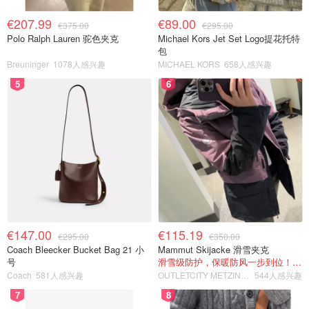
€207.99
€89.00
€375.00
€295.00
Polo Ralph Lauren 驼色夹克
Michael Kors Jet Set Logo提花托特
包
Breuninger
1078人感兴趣
MICHAEL KORS
658人感兴趣
5
6
€147.00
€115.19
€295.00
€350.00
Coach Bleecker Bucket Bag 21 小
Mammut Skijacke 滑雪夹克
号
滑雪级防护，保暖防风一步到位！仅剩s！
Coach
581人感兴趣
OUTLETCITY METZINGEN
544人感兴趣
7
8