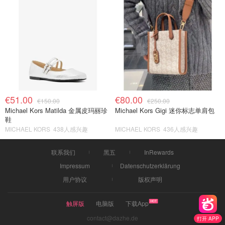
€51.00
€80.00
€150.00
€250.00
Michael Kors Matilda 金属皮玛丽珍
Michael Kors Gigi 迷你标志单肩包
鞋
MICHAEL KORS
438人感兴趣
MICHAEL KORS
436人感兴趣
联系我们
黑五
InRewards
Impressum
Datenschutzerklärung
用户协议
版权声明
触屏版
电脑版
下载App
contact@dazhe.de
打开 APP