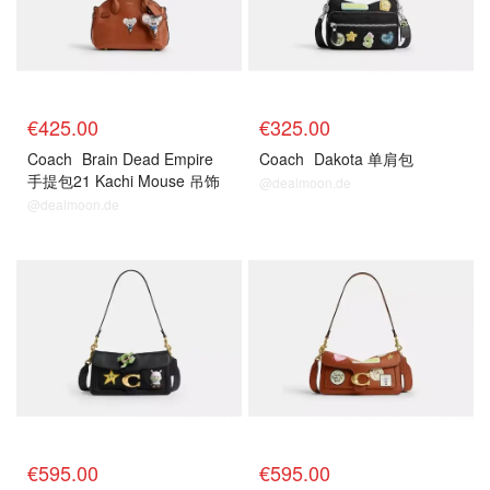
€425.00
€325.00
Coach
Brain Dead Empire
Coach
Dakota 单肩包
手提包21 Kachi Mouse 吊饰
@dealmoon.de
@dealmoon.de
€595.00
€595.00