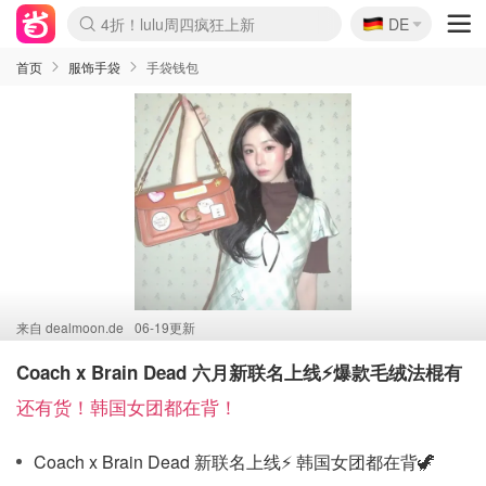
🇩🇪
4折！lulu周四疯狂上新
DE
Boticinal 夏促开抢！
还没结束！&OtherStories大促
Joybuy变相75折 随时失效
速领！Stanley独家85折
疑似霸哥！Camper额外叠85折
Zalando 奥莱闪促！每日更新
Moncler反季囤！5折起+叠9折
Coach Brooklyn仅€192
首页
服饰手袋
手袋钱包
来自
dealmoon.de
06-19更新
Coach x Brain Dead 六月新联名上线⚡️爆款毛绒法棍有
还有货！韩国女团都在背！
Coach x Brain Dead 新联名上线⚡️ 韩国女团都在背🦖