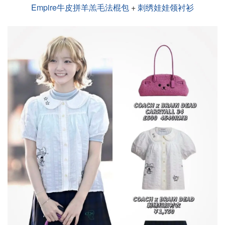
Empire牛皮拼羊羔毛法棍包
+
刺绣娃娃领衬衫