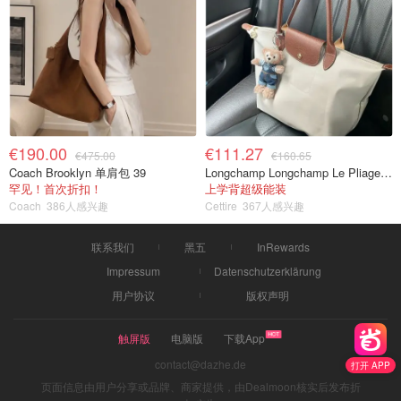
€190.00
€111.27
€475.00
€160.65
Coach Brooklyn 单肩包 39
Longchamp Longchamp Le Pliage 大号手提包
罕见！首次折扣！
上学背超级能装
Coach
386人感兴趣
Cettire
367人感兴趣
联系我们
黑五
InRewards
Impressum
Datenschutzerklärung
用户协议
版权声明
触屏版
电脑版
下载App
contact@dazhe.de
打开 APP
页面信息由用户分享或品牌、商家提供，由Dealmoon核实后发布折