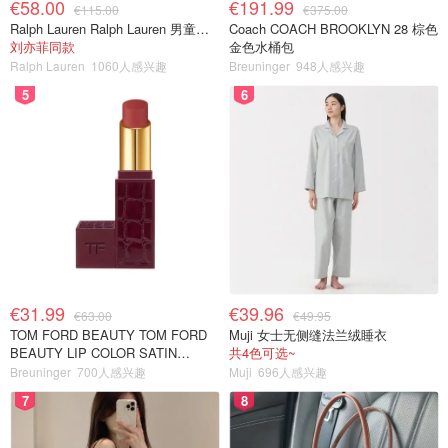
€58.00
€191.99
€115.00
€375.00
Ralph Lauren Ralph Lauren 男童亚麻衬衫
Coach COACH BROOKLYN 28 棕色
刘亦菲同款
金色水桶包
Ralph Lauren
1060人感兴趣
Breuninger
948人感兴趣
5
6
€31.99
€39.96
€63.00
€49.95
TOM FORD BEAUTY TOM FORD
Muji 女士无侧缝法兰绒睡衣
BEAUTY LIP COLOR SATIN
共4色可选~
MATTE 裸玫瑰口红
Breuninger
700人感兴趣
Muji
696人感兴趣
7
8