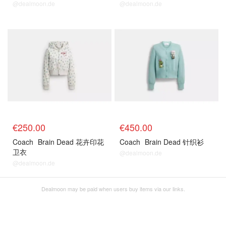
@dealmoon.de
@dealmoon.de
€250.00
€450.00
Coach
Brain Dead 花卉印花
Coach
Brain Dead 针织衫
卫衣
@dealmoon.de
@dealmoon.de
Dealmoon may be paid when users buy items via our links.