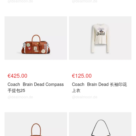
@dealmoon.de
@dealmoon.de
€425.00
€125.00
Coach
Brain Dead Compass
Coach
Brain Dead 长袖印花
手提包25
上衣
@dealmoon.de
@dealmoon.de