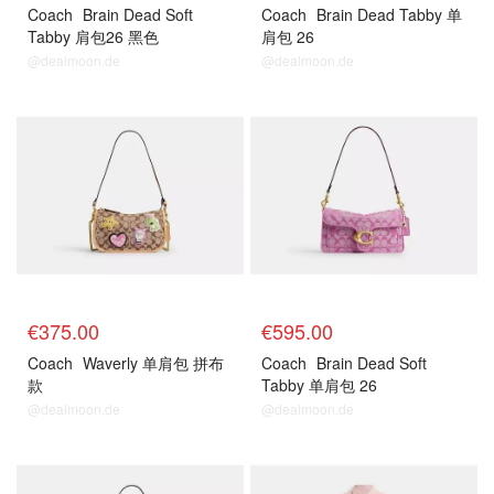
Coach
Brain Dead Soft
Coach
Brain Dead Tabby 单
Tabby 肩包26 黑色
肩包 26
@dealmoon.de
@dealmoon.de
€375.00
€595.00
Coach
Waverly 单肩包 拼布
Coach
Brain Dead Soft
款
Tabby 单肩包 26
@dealmoon.de
@dealmoon.de