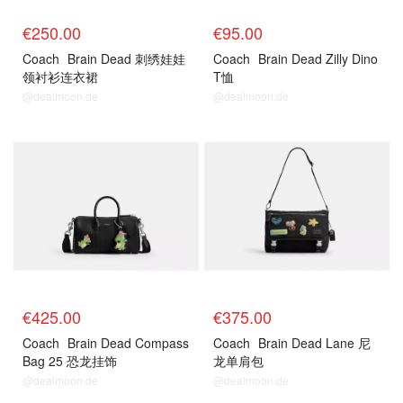
€250.00
€95.00
Coach
Brain Dead 刺绣娃娃
Coach
Brain Dead Zilly Dino
领衬衫连衣裙
T恤
@dealmoon.de
@dealmoon.de
€425.00
€375.00
Coach
Brain Dead Compass
Coach
Brain Dead Lane 尼
Bag 25 恐龙挂饰
龙单肩包
@dealmoon.de
@dealmoon.de