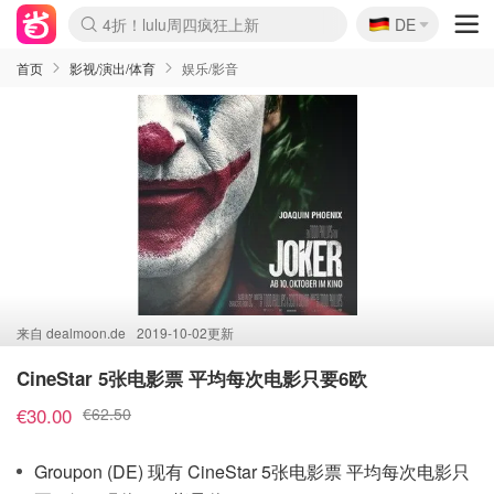
🇩🇪
4折！lulu周四疯狂上新
DE
Boticinal 夏促开抢！
还没结束！&OtherStories大促
Joybuy变相75折 随时失效
速领！Stanley独家85折
疑似霸哥！Camper额外叠85折
Zalando 奥莱闪促！每日更新
Moncler反季囤！5折起+叠9折
Coach Brooklyn仅€192
首页
影视/演出/体育
娱乐/影音
来自
dealmoon.de
2019-10-02更新
CineStar 5张电影票 平均每次电影只要6欧
€30.00
€62.50
Groupon (DE) 现有 CineStar 5张电影票 平均每次电影只