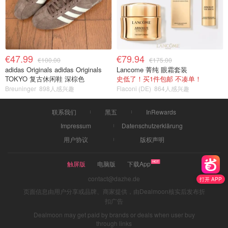
€47.99
€79.94
€100.00
€175.00
adidas Originals adidas Originals
Lancome 菁纯 眼霜套装
TOKYO 复古休闲鞋 深棕色
史低了！买1件包邮 不凑单！
Breuninger
898人感兴趣
Flaconi (DE)
864人感兴趣
联系我们
黑五
InRewards
Impressum
Datenschutzerklärung
用户协议
版权声明
触屏版
电脑版
下载App
contact@dazhe.de
打开 APP
页面信息由用户分享或品牌、商家提供，由Dealmoon核实后发布折
扣广告
Dealmoon may get paid by brands or deals when user buy
through links