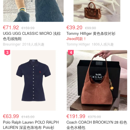
€71.92
€39.20
€159.99
€99.90
UGG UGG CLASSIC MICRO 浅棕
Tommy Hilfiger 黄色条纹衬衫
色毛绒拖鞋
Jisoo同款！
Breuninger
2018人感兴趣
Tommy Hilfiger
1806人感兴趣
3
4
€63.99
€191.99
€145.00
€375.00
Polo Ralph Lauren POLO RALPH
Coach COACH BROOKLYN 28 棕色
LAUREN 深蓝色珠地布 Polo衫
金色水桶包