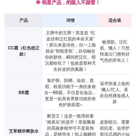
🌟 明星产品，闭眼入不踩雷！
产品
详情
适合谁
王牌中的王牌！简直是 “红
血丝和泛红肌的本命天菜”
敏感肌、泛红
！挤出来是绿色，但一上脸
CC霜（红色校正
肌、懒人！只想
就会“智能变色”，自动融合
款）
快速出门拥有好
你的肤色，瞬间把泛红、暗
气色的所有人！
沉都给吃了！妆效是那种天
生好皮的伪素颜！
集护肤、防晒、妆前、遮
追求快速上妆的
瑕、粉底功能于一身的多效
懒人/忙人、喜
BB霜
合一BB霜。不仅是化妆品，
欢自然裸妆感人
更是一款具有养肤功效的有
群
色护肤面霜~
断货王！这是一瓶用前要
“摇摇乐”的选手！里面飘着
皮肤暗沉、需要
的高丽参精华可不是装饰
初抗老、追求护
艾草精华爽肤水
品，是精华水！拍上脸瞬间
肤仪式感的小仙