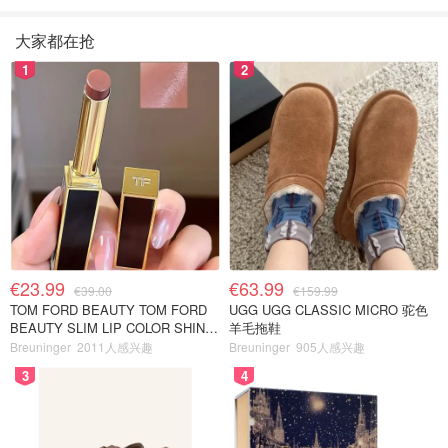
大家都在抢
1
2
€23.99
€63.99
€39.00
€159.99
TOM FORD BEAUTY TOM FORD
UGG UGG CLASSIC MICRO 驼色
BEAUTY SLIM LIP COLOR SHINE
羊毛拖鞋
口红 open back色
Breuninger
2011人感兴趣
Breuninger
905人感兴趣
3
4