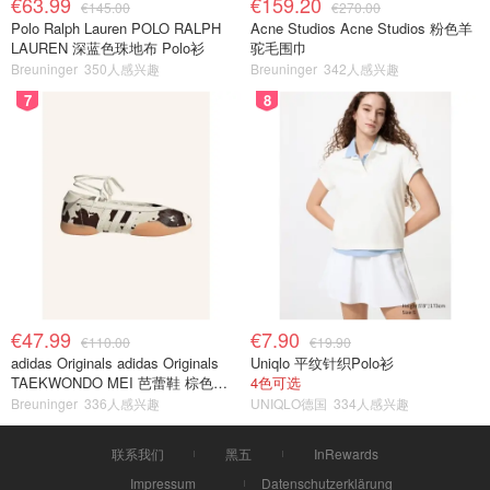
€63.99
€159.20
€145.00
€270.00
Polo Ralph Lauren POLO RALPH
Acne Studios Acne Studios 粉色羊
LAUREN 深蓝色珠地布 Polo衫
驼毛围巾
Breuninger
350人感兴趣
Breuninger
342人感兴趣
7
8
€47.99
€7.90
€110.00
€19.90
adidas Originals adidas Originals
Uniqlo 平纹针织Polo衫
TAEKWONDO MEI 芭蕾鞋 棕色米
4色可选
色
Breuninger
336人感兴趣
UNIQLO德国
334人感兴趣
联系我们
黑五
InRewards
Impressum
Datenschutzerklärung