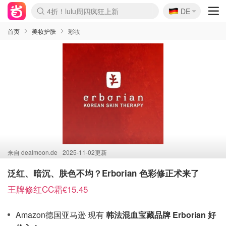
🇩🇪
4折！lulu周四疯狂上新
DE
Boticinal 夏促开抢！
还没结束！&OtherStories大促
Joybuy变相75折 随时失效
速领！Stanley独家85折
疑似霸哥！Camper额外叠85折
Zalando 奥莱闪促！每日更新
Moncler反季囤！5折起+叠9折
Coach Brooklyn仅€192
首页
美妆护肤
彩妆
来自
dealmoon.de
2025-11-02更新
泛红、暗沉、肤色不均？Erborian 色彩修正术来了
王牌修红CC霜€15.45
Amazon德国亚马逊 现有
韩法混血宝藏品牌 Erborian 好