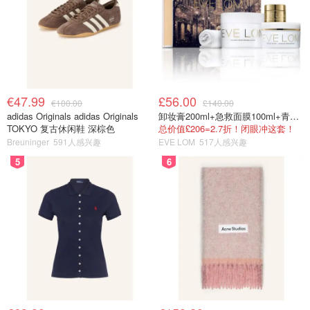
€47.99
£56.00
€100.00
£140.00
adidas Originals adidas Originals
卸妆膏200ml+急救面膜100ml+青春面霜15ml
TOKYO 复古休闲鞋 深棕色
总价值£206=2.7折！闭眼冲这套！
Breuninger
591人感兴趣
EVE LOM
517人感兴趣
5
6