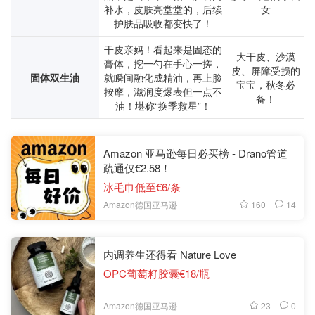
补水，皮肤亮堂堂的，后续
女
护肤品吸收都变快了！
干皮亲妈！看起来是固态的
大干皮、沙漠
膏体，挖一勺在手心一搓，
皮、屏障受损的
固体双生油
就瞬间融化成精油，再上脸
宝宝，秋冬必
按摩，滋润度爆表但一点不
备！
油！堪称“换季救星”！
Amazon 亚马逊每日必买榜 - Drano管道
疏通仅€2.58！
冰毛巾低至€6/条
160
14
Amazon德国亚马逊
内调养生还得看 Nature Love
OPC葡萄籽胶囊€18/瓶
23
0
Amazon德国亚马逊