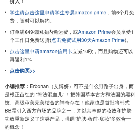
价入！
学生请点击这里申请学生专属amazon prime
，前6个月免
费，随时可以解约。
订单满€49德国境内免运费，或
Amazon Prime
会员享受1
个工作日免费送货(
点击免费试用30天Amazon Prime
)。
点击这里申请amazon信用卡
立减10欧，而且购物还可以
再返利1%
点击购买>>
小编推荐：
Erborian（艾博妍）可不是什么野路子出身，而
是根正苗红的 “韩法混血儿” ！把韩国草本古方和法国的黑科
技、高级审美完美结合的神奇存在！他家也是首批将韩式
BB霜引入西方市场的品牌之一，并以其卓越的妆效和护肤
功效重新定义了这类产品，强调“护肤-妆前-底妆”多效合一
的概念！