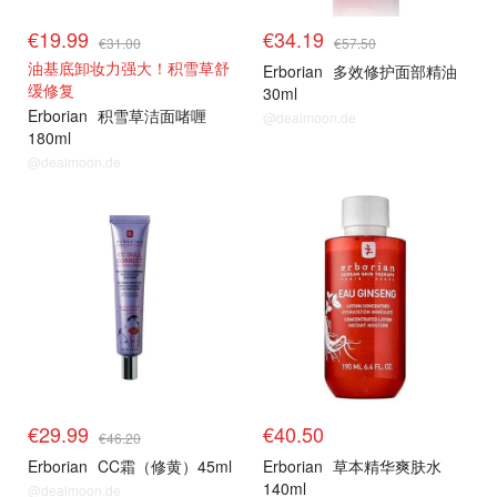
€19.99
€34.19
€31.00
€57.50
油基底卸妆力强大！积雪草舒
Erborian
多效修护面部精油
缓修复
30ml
Erborian
积雪草洁面啫喱
@dealmoon.de
180ml
@dealmoon.de
€29.99
€40.50
€46.20
Erborian
CC霜（修黄）45ml
Erborian
草本精华爽肤水
140ml
@dealmoon.de