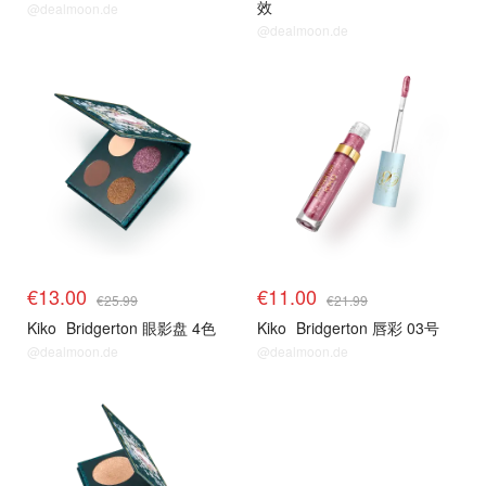
效
@dealmoon.de
@dealmoon.de
€13.00
€11.00
€25.99
€21.99
Kiko
Bridgerton 眼影盘 4色
Kiko
Bridgerton 唇彩 03号
@dealmoon.de
@dealmoon.de