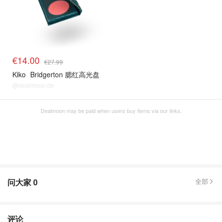
€14.00
€27.99
Kiko
Bridgerton 腮红高光盘
@dealmoon.de
Dealmoon may be paid when users buy items via our links.
问大家
0
全部
评论