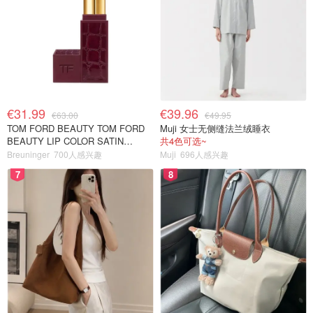
€31.99
€39.96
€63.00
€49.95
TOM FORD BEAUTY TOM FORD
Muji 女士无侧缝法兰绒睡衣
BEAUTY LIP COLOR SATIN
共4色可选~
MATTE 裸玫瑰口红
Breuninger
700人感兴趣
Muji
696人感兴趣
7
8