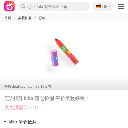
🇩🇪
4折！lulu周四疯狂上新
DE
Boticinal 夏促开抢！
还没结束！&OtherStories大促
Joybuy变相75折 随时失效
速领！Stanley独家85折
疑似霸哥！Camper额外叠85折
Zalando 奥莱闪促！每日更新
Moncler反季囤！5折起+叠9折
Coach Brooklyn仅€192
首页
美妆护肤
彩妆
来自
dealmoon.de
05-19发布
[已过期] kiko 清仓捡漏 平价美妆好物！
发光润唇膏 €10
kiko 清仓捡漏。