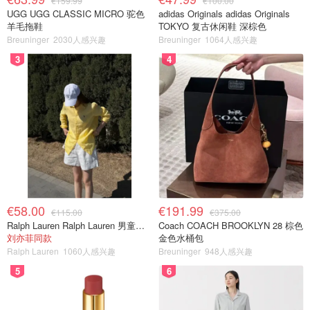
€159.99
€100.00
UGG UGG CLASSIC MICRO 驼色
adidas Originals adidas Originals
羊毛拖鞋
TOKYO 复古休闲鞋 深棕色
Breuninger
2030人感兴趣
Breuninger
1064人感兴趣
3
4
€58.00
€191.99
€115.00
€375.00
Ralph Lauren Ralph Lauren 男童亚麻衬衫
Coach COACH BROOKLYN 28 棕色
刘亦菲同款
金色水桶包
Ralph Lauren
1060人感兴趣
Breuninger
948人感兴趣
5
6