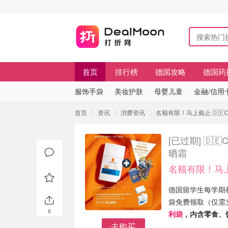
首页
排行榜
德国攻略
德国药
服饰手袋
美妆护肤
母婴儿童
金融/信用
首页
资讯
消费资讯
名额有限！马上截止 🇩🇪
[已过期]
🇩
晒霜
名额有限！马
德国留学生每学期
袋免费领取（仅需
6
利袋
，内含零食、
去购买