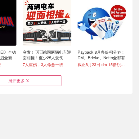
日》全德
突发！🇩🇪德国两辆电车迎
Payback 8月多倍积分劵！
开启全新篇
面相撞！至少25人受伤
DM、Edeka、Netto全都有
张
7人重伤，3人命悬一线
截止8月23日 dm 15倍积分劵
展开更多
！8月竟
原来诈骗短信是这样发
AI监管的“全球标杆”起步：