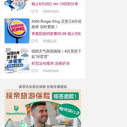
截止8月23日 dm 15倍积分劵
4
Dealmoon
2026 Burger King 汉堡王8月优
惠券 实时更新！
香脆照烧鸡套餐€5.99 截止到9
月4日
0
吃喝玩乐
德国天气彻底疯啦！8月竟然下
起“冰雹雪”
积雪达40厘米 连夜铲冰
0
Dealmoon
探亲访友签证保险 拒签全额退款