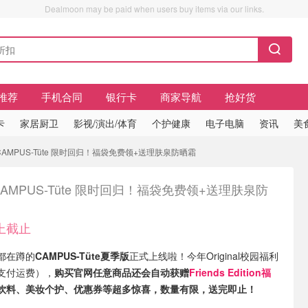
Dealmoon may be paid when users buy items via our links.
推荐
手机合同
银行卡
商家导航
抢好货
卡
家居厨卫
影视/演出/体育
个护健康
电子电脑
资讯
美
CAMPUS-Tüte 限时回归！福袋免费领+送理肤泉防晒霜
CAMPUS-Tüte 限时回归！福袋免费领+送理肤泉防
上截止
都在蹲的
CAMPUS-Tüte夏季版
正式上线啦！今年Original校园福利
支付运费），
购买官网任意商品还会自动获赠
Friends Edition福
饮料、美妆个护、优惠券等超多惊喜，数量有限，送完即止！