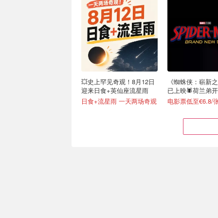
💥史上罕见奇观！8月12日
《蜘蛛侠：崭新之
迎来日食+英仙座流星雨
已上映🕷️荷兰弟
章
日食+流星雨 一天两场奇观
电影票低至€6.8/
2026 Burger King 汉堡王8
德国天气彻底疯啦