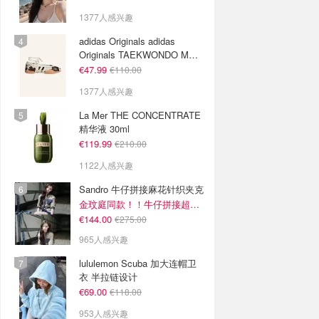
1377人感兴趣
adidas Originals adidas
Originals TAEKWONDO MEI
芭蕾鞋 棕色米色
€47.99
€110.00
1377人感兴趣
La Mer THE CONCENTRATE
精华液 30ml
€119.99
€210.00
1122人感兴趣
Sandro 牛仔拼接麻花针织夹克
金玟庭同款！！牛仔拼接超有层次感
€144.00
€275.00
965人感兴趣
lululemon Scuba 加大连帽卫
衣 半拉链设计
€69.00
€118.00
953人感兴趣