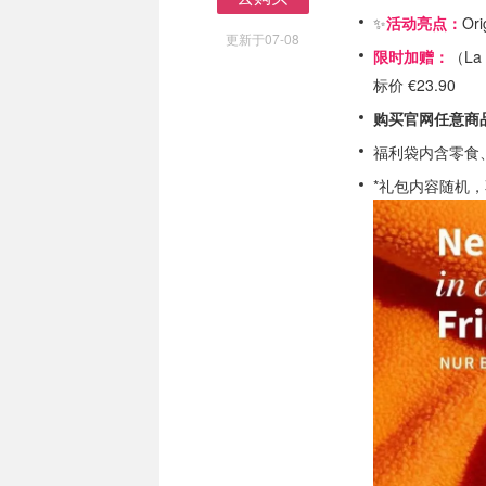
去购买
✨
活动亮点：
Or
更新于07-08
限时加赠：
（La 
标价 €23.90
购买官网任意商
福利袋内含零食
*礼包内容随机