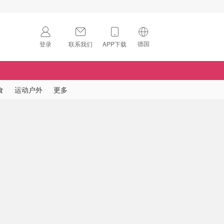
德国
登录
联系我们
APP下载
🇺🇸
美国
🇨🇳
中国
食
运动户外
更多
🇨🇦
加拿大
扫码下载 App
🇬🇧
英国
Download on the
App Store
🇩🇪
德国
Download the
Android App
🇫🇷
法国
🇮🇹
意大利
🇦🇺
澳洲