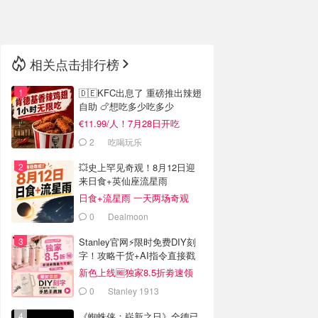
🇳🇿
新西兰
相关点击排行榜
🇩🇪KFC出息了 重磅推出辣翅
自助 🍗想吃多少吃多少
€11.99/人！7月28日开吃
2
吃喝玩乐
💥史上罕见奇观！8月12日迎
来日食+英仙座流星雨
日食+流星雨 一天两场奇观
0
Dealmoon
Stanley官网⚡️限时免费DIY刻
字！攻略干货+AI指令直接戳
新色上线🆓独家8.5折劵速领
0
Stanley 1913
《蜘蛛侠：崭新之日》全德已