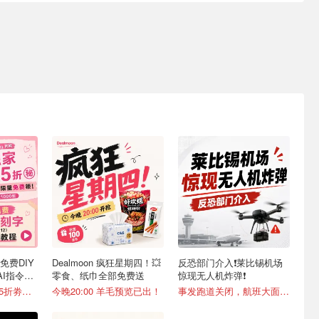
时免费DIY
Dealmoon 疯狂星期四！💥
反恐部门介入❗️莱比锡机场
AI指令直
零食、纸巾全部免费送
惊现无人机炸弹❗️
新色上线🆓独家8.5折劵速领
今晚20:00 羊毛预览已出！
事发跑道关闭，航班大面积改道