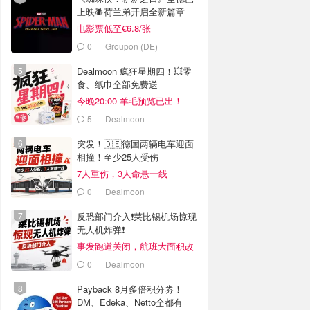
上映🕷️荷兰弟开启全新篇章
电影票低至€6.8/张
0
Groupon (DE)
Dealmoon 疯狂星期四！💥零
食、纸巾全部免费送
今晚20:00 羊毛预览已出！
5
Dealmoon
突发！🇩🇪德国两辆电车迎面
相撞！至少25人受伤
7人重伤，3人命悬一线
0
Dealmoon
反恐部门介入❗️莱比锡机场惊现
无人机炸弹❗️
事发跑道关闭，航班大面积改
道
0
Dealmoon
Payback 8月多倍积分劵！
DM、Edeka、Netto全都有