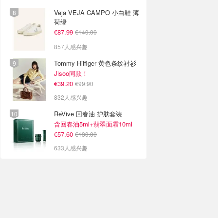
Veja VEJA CAMPO 小白鞋 薄
荷绿
€87.99
€140.00
857人感兴趣
Tommy Hilfiger 黄色条纹衬衫
Jisoo同款！
€39.20
€99.90
832人感兴趣
ReVive 回春油 护肤套装
含回春油5ml+翡翠面霜10ml
€57.60
€130.00
633人感兴趣