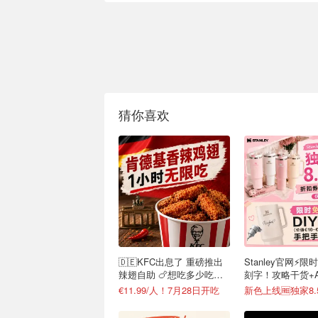
猜你喜欢
🇩🇪KFC出息了 重磅推出
Stanley官网⚡️限
辣翅自助 🍗想吃多少吃多
刻字！攻略干货+
少
接戳
€11.99/人！7月28日开吃