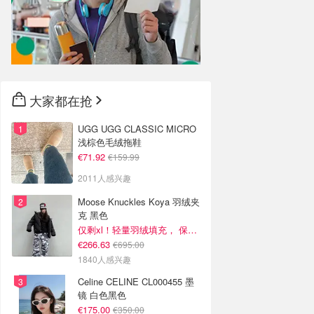
大家都在抢
UGG UGG CLASSIC MICRO
浅棕色毛绒拖鞋
€71.92
€159.99
2011人感兴趣
Moose Knuckles Koya 羽绒夹
克 黑色
仅剩xl！轻量羽绒填充， 保暖不厚重
€266.63
€695.00
1840人感兴趣
Celine CELINE CL000455 墨
镜 白色黑色
€175.00
€350.00