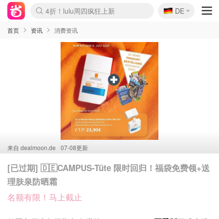
🇩🇪
4折！lulu周四疯狂上新
DE
Boticinal 夏促开抢！
还没结束！&OtherStories大促
Joybuy变相75折 随时失效
速领！Stanley独家85折
疑似霸哥！Camper额外叠85折
Zalando 奥莱闪促！每日更新
Moncler反季囤！5折起+叠9折
Coach Brooklyn仅€192
首页
资讯
消费资讯
来自
dealmoon.de
07-08更新
[已过期] 🇩🇪CAMPUS-Tüte 限时回归！福袋免费领+送
理肤泉防晒霜
名额有限！马上截止