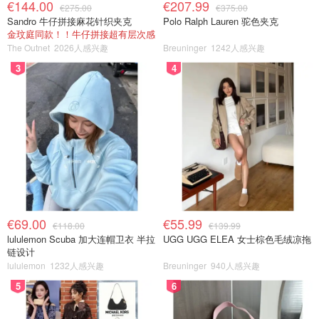
€144.00
€207.99
€275.00
€375.00
Sandro 牛仔拼接麻花针织夹克
Polo Ralph Lauren 驼色夹克
金玟庭同款！！牛仔拼接超有层次感
The Outnet
2026人感兴趣
Breuninger
1242人感兴趣
3
4
€69.00
€55.99
€118.00
€139.99
lululemon Scuba 加大连帽卫衣 半拉
UGG UGG ELEA 女士棕色毛绒凉拖
链设计
lululemon
1232人感兴趣
Breuninger
940人感兴趣
5
6