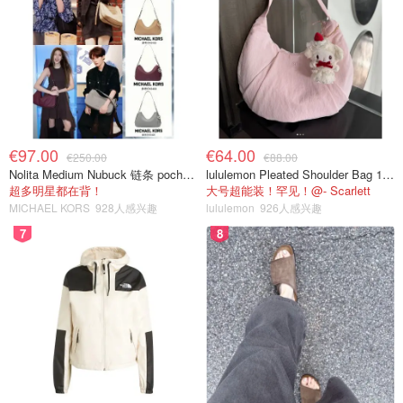
€97.00
€64.00
€250.00
€88.00
Nolita Medium Nubuck 链条 pochette
lululemon Pleated Shoulder Bag 10L 单肩包
超多明星都在背！
大号超能装！罕见！@- Scarlett
MICHAEL KORS
928人感兴趣
lululemon
926人感兴趣
7
8