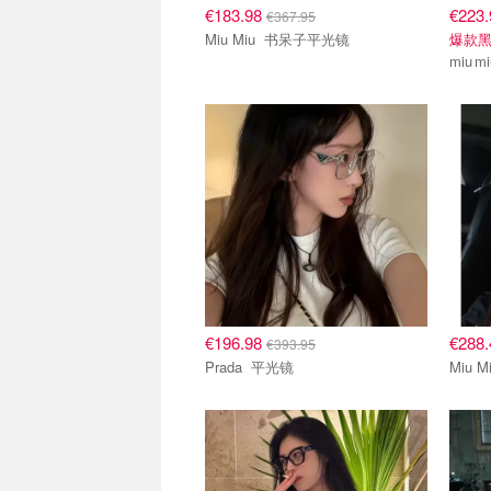
€183.98
€223
€367.95
Miu Miu 书呆子平光镜
爆款
€196.98
€288
€393.95
Prada 平光镜