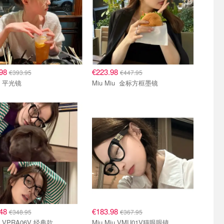
.98
€223.98
€393.95
€447.95
Prada 平光镜
Miu Miu 金标方框墨镜
.48
€183.98
€348.95
€367.95
Prada VPRA06V 经典款
Miu Miu VMU01V猫眼眼镜