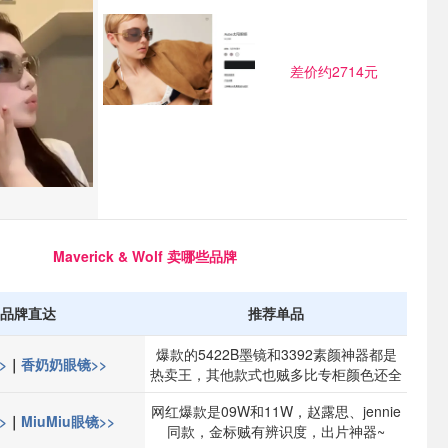
差价约2714元
Maverick & Wolf 卖哪些品牌
品牌直达
推荐单品
爆款的5422B墨镜和3392素颜神器都是
>
｜
香奶奶眼镜>>
热卖王，其他款式也贼多比专柜颜色还全
网红爆款是09W和11W，赵露思、jennie
>
｜
MiuMiu眼镜>>
同款，金标贼有辨识度，出片神器~