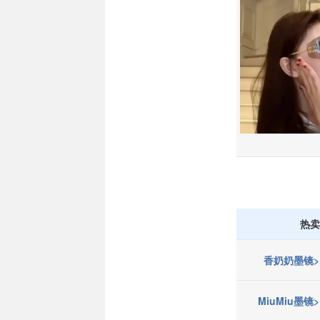
热卖
香奶奶墨镜>
MiuMiu墨镜>