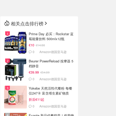
🇳🇿
新西兰
相关点击排行榜
Prime Day 必买：Rockstar 蓝
莓能量饮料 500mlx12瓶
€10
€14.88
0
Amazon德国亚马逊
Beurer PowerReload 按摩器 5
档静音
€39.99
€54.89
0
Amazon德国亚马逊
Yokebe 天然活性代餐粉 每餐
仅247卡 富含维生素矿物质
折后€11起
0
Amazon德国亚马逊
Exante 新品代餐奶昔！低脂饱