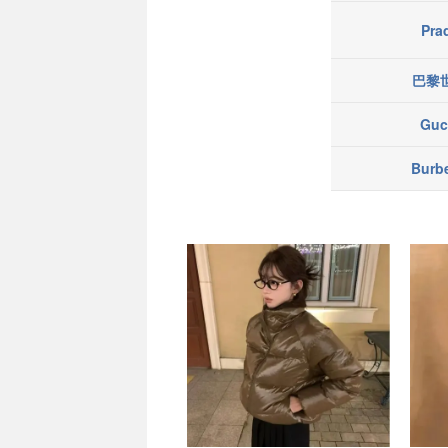
Pr
巴黎
Guc
Burb