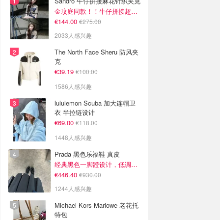
Sandro 牛仔拼接麻花针织夹克
金玟庭同款！！牛仔拼接超有层次感
€144.00
€275.00
2033人感兴趣
The North Face Sheru 防风夹
克
€39.19
€100.00
1586人感兴趣
lululemon Scuba 加大连帽卫
衣 半拉链设计
€69.00
€118.00
1448人感兴趣
Prada 黑色乐福鞋 真皮
经典黑色一脚蹬设计，低调百搭又高级
€446.40
€930.00
1244人感兴趣
Michael Kors Marlowe 老花托
特包