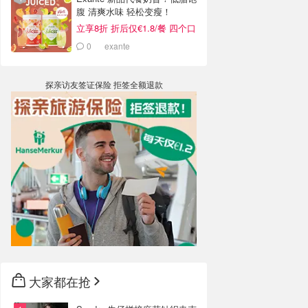
腹 清爽水味 轻松变瘦！
立享8折 折后仅€1.8/餐 四个口
味！
0
exante
探亲访友签证保险 拒签全额退款
大家都在抢