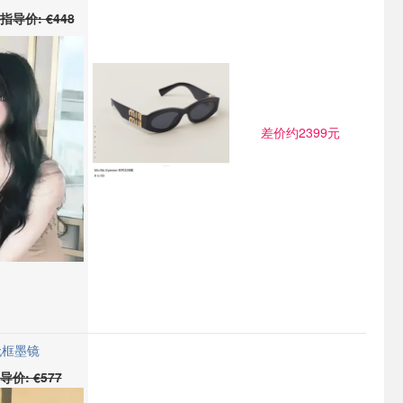
指导价: €448
差价约2399元
 无框墨镜
导价: €577