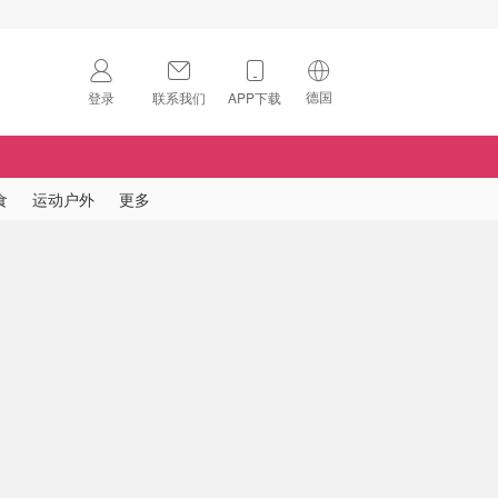
德国
登录
联系我们
APP下载
🇺🇸
美国
🇨🇳
中国
食
运动户外
更多
🇨🇦
加拿大
扫码下载 App
🇬🇧
英国
Download on the
App Store
🇩🇪
德国
Download the
Android App
🇫🇷
法国
🇮🇹
意大利
🇦🇺
澳洲