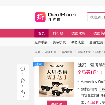
首页
排行榜
德国攻略
德国药
服饰手袋
美妆护肤
母婴儿童
金融/信用
首页
运动户外
运动营养
全场买1送1！ 独家：奢
独家：奢牌墨镜第
独家
全场买1送1！
1
Maverick &
8
独家折扣码
C
内较便宜的那件
13
或，
全场6折
，
去购买