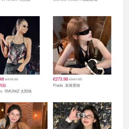
.48
€273.98
€476.95
€547.95
e同款
Prada 发箍墨镜
Miu Miu SMU56Z 太阳镜