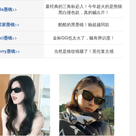
蕞经典的三角标必入！今年超火的是熊猫
ada墨镜>>
黑白撞色款，真的贼出片！
世家墨镜>>
酷酷的黑墨镜！杨超越同款
ci墨镜>>
金标GG也太火了，贼有辨识度！
erry墨镜>>
当然是格纹镜腿了！英伦复古感