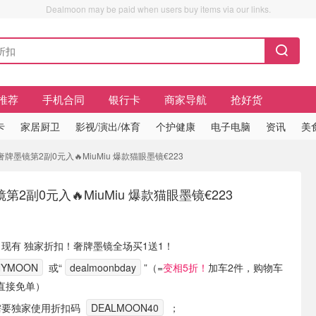
Dealmoon may be paid when users buy items via our links.
推荐
手机合同
银行卡
商家导航
抢好货
卡
家居厨卫
影视/演出/体育
个护健康
电子电脑
资讯
美
牌墨镜第2副0元入🔥MiuMiu 爆款猫眼墨镜€223
2副0元入🔥MiuMiu 爆款猫眼墨镜€223
 Wolf 现有 独家折扣！奢牌墨镜全场买1送1！
NYMOON
或“
dealmoonbday
”（=
变相5折！
加车2件，购物车
直接免单）
需要独家使用折扣码
DEALMOON40
；