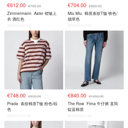
€612.00
€704.00
€765.00
€880.00
Zimmermann
Aster 褶皱上
Miu Miu
棉质条纹T恤 铁色/
衣 酒红色
烟草色
@dealmoon.de
@dealmoon.de
8折区
8折区
€748.00
€840.00
€935.00
€1050.00
Prada
条纹棉质T恤 粉色/棕
The Row
Fima 牛仔裤 直筒
色
靛蓝棉质
@dealmoon.de
@dealmoon.de
8折区
8折区