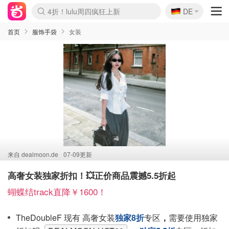
🇩🇪
4折！lulu周四疯狂上新
DE
Boticinal 夏促开抢！
还没结束！&OtherStories大促
Joybuy变相75折 随时失效
速领！Stanley独家85折
疑似霸哥！Camper额外叠85折
Zalando 奥莱闪促！每日更新
Moncler反季囤！5折起+叠9折
Coach Brooklyn仅€192
首页
服饰手袋
女装
来自
dealmoon.de
07-09更新
高奢女装独家折扣！💥正价商品震撼5.5折起
蝴蝶结track直降￥1600！
TheDoubleF 现有 高奢女装
独家8折
专区
，
需要使用独家