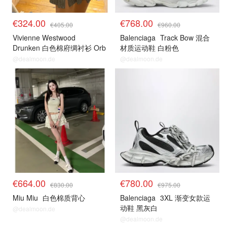
€324.00
€768.00
€405.00
€960.00
Vivienne Westwood
Balenciaga
Track Bow 混合
Drunken 白色棉府绸衬衫 Orb
材质运动鞋 白粉色
刺绣
@dealmoon.de
@dealmoon.de
8折区
8折区
€664.00
€780.00
€830.00
€975.00
Miu Miu
白色棉质背心
Balenciaga
3XL 渐变女款运
动鞋 黑灰白
@dealmoon.de
@dealmoon.de