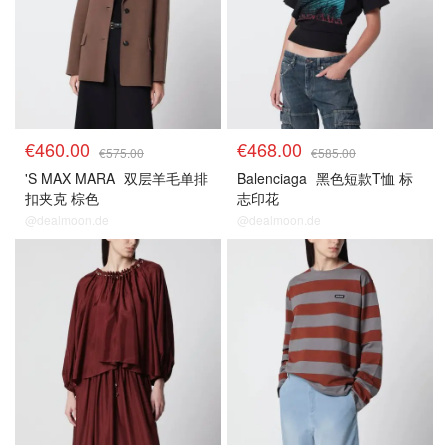
€460.00
€468.00
€575.00
€585.00
'S MAX MARA
双层羊毛单排
Balenciaga
黑色短款T恤 标
扣夹克 棕色
志印花
@dealmoon.de
@dealmoon.de
8折区
8折区