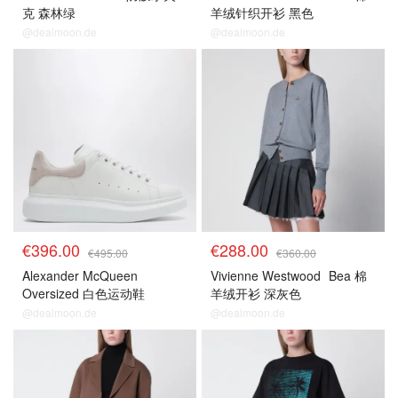
克 森林绿
羊绒针织开衫 黑色
@dealmoon.de
@dealmoon.de
8折区
8折区
€396.00
€288.00
€495.00
€360.00
Alexander McQueen
Vivienne Westwood
Bea 棉
Oversized 白色运动鞋
羊绒开衫 深灰色
Patchouli
@dealmoon.de
@dealmoon.de
8折区
8折区