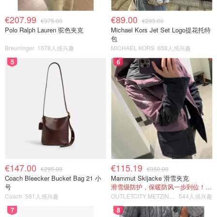
€207.99
€89.00
€375.00
€295.00
Polo Ralph Lauren 驼色夹克
Michael Kors Jet Set Logo提花托特
包
Breuninger
1078人感兴趣
MICHAEL KORS
658人感兴趣
5
6
€147.00
€115.19
€295.00
€350.00
Coach Bleecker Bucket Bag 21 小
Mammut Skijacke 滑雪夹克
号
滑雪级防护，保暖防风一步到位！仅剩s！
Coach
581人感兴趣
OUTLETCITY METZINGEN
544人感兴趣
7
8