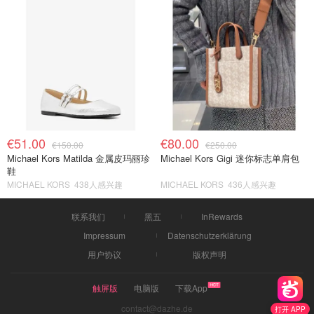
€51.00
€80.00
€150.00
€250.00
Michael Kors Matilda 金属皮玛丽珍
Michael Kors Gigi 迷你标志单肩包
鞋
MICHAEL KORS
438人感兴趣
MICHAEL KORS
436人感兴趣
联系我们
黑五
InRewards
Impressum
Datenschutzerklärung
用户协议
版权声明
触屏版
电脑版
下载App
contact@dazhe.de
打开 APP