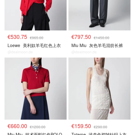
€530.75
€797.50
€965.00
€1450.00
Loewe
美利奴羊毛红色上衣
Miu Miu
灰色羊毛混纺长裤
@dealmoon.de
@dealmoon.de
5.5折区
5.5折区
€660.00
€159.50
€1200.00
€290.00
Miu Miu
技术面料红色POLO
Toteme
浅杏色褶皱针织上衣