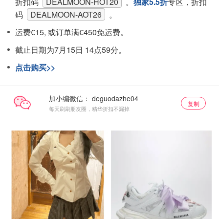
折扣码
DEALMOON-HOT20
。
独家5.5折
专区，折扣
码
DEALMOON-AOT26
。
运费€15, 或订单满€450免运费。
截止日期为7月15日 14点59分。
点击购买>>
加小编微信：
复制
每天刷刷朋友圈，精华折扣不漏掉
8折区
8折区