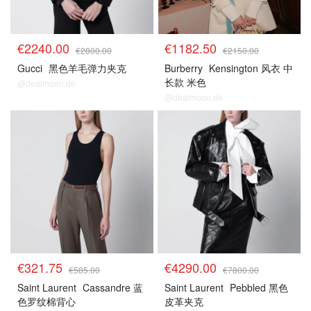
€2240.00
€1182.50
€2800.00
€2150.00
Gucci
黑色羊毛弹力夹克
Burberry
Kensington 风衣 中
长款 米色
@dealmoon.de
@dealmoon.de
5.5折区
5.5折区
€321.75
€4290.00
€585.00
€7800.00
Saint Laurent
Cassandre 蓝
Saint Laurent
Pebbled 黑色
色罗纹棉背心
皮革夹克