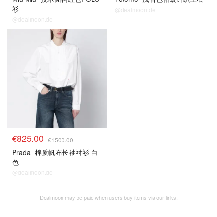
衫
@dealmoon.de
@dealmoon.de
5.5折区
€825.00
€1500.00
Prada
棉质帆布长袖衬衫 白
色
@dealmoon.de
Dealmoon may be paid when users buy items via our links.