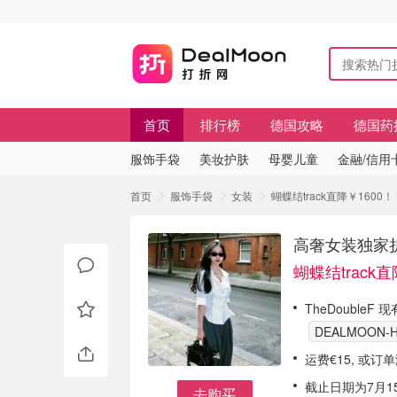
首页
排行榜
德国攻略
德国药
服饰手袋
美妆护肤
母婴儿童
金融/信用
首页
服饰手袋
女装
蝴蝶结track直降￥160
高奢女装独家折
蝴蝶结track直
TheDoubleF
DEALMOON-H
运费€15, 或订
截止日期为7月15
去购买