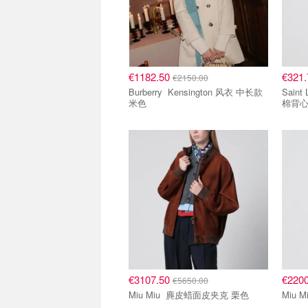
€1182.50
€321
€2150.00
Burberry Kensington 风衣 中长款
Saint Lauren
米色
棉背
5.5折区
5.5折
€3107.50
€220
€5650.00
Miu Miu 麂皮蜡面皮夹克 栗色