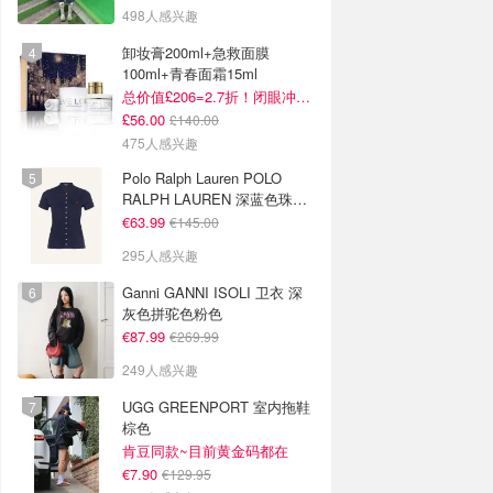
498人感兴趣
卸妆膏200ml+急救面膜
100ml+青春面霜15ml
总价值£206=2.7折！闭眼冲这套！
£56.00
£140.00
475人感兴趣
Polo Ralph Lauren POLO
RALPH LAUREN 深蓝色珠地
布 Polo衫
€63.99
€145.00
295人感兴趣
Ganni GANNI ISOLI 卫衣 深
灰色拼驼色粉色
€87.99
€269.99
249人感兴趣
UGG GREENPORT 室内拖鞋
棕色
肯豆同款~目前黄金码都在
€7.90
€129.95