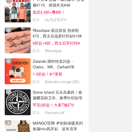
服€115、抓绒夹克€48
低至2.4折+叠8折！
0
OUTLETCITY
METZINGEN
Rboutique 新品首促 勃肯鞋
€72，西太后温柔针织衫€158
6折起+8折，西太后耳钉€54
0
Rboutique
Zalando 限时特卖闪促 -
Clarks、MK、Carhartt等
1.5折起！8/7更新
0
Zalando Lounge (DE)
Stone Island 石头岛暴跌！捡
漏樱花粉卫衣、换季针织衫等
罕见3折起！大童T恤£70
0
Flannels UK
MANGO官网 🍂初秋保暖系列
捡漏miu风开衫、皮夹克等