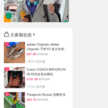
大家都在抢
adidas Originals adidas
Originals TOKYO 复古休闲鞋
深棕色
€47.99
€100.00
1823人感兴趣
Coach COACH BROOKLYN
28 棕色金色水桶包
€191.99
€375.00
1313人感兴趣
Patagonia Skysail 连帽夹克
€64.79
€210.00