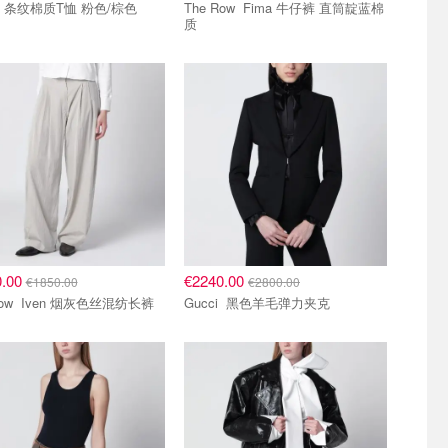
Prada 条纹棉质T恤 粉色/棕色
The Row Fima 牛仔裤 直筒靛蓝棉
质
8折区
0.00
€2240.00
€1850.00
€2800.00
The Row Iven 烟灰色丝混纺长裤
Gucci 黑色羊毛弹力夹克
区
5.5折区