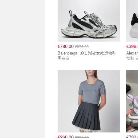
€780.00
€396
€975.00
Balenciaga 3XL 渐变女款运动鞋
Alexande
黑灰白
动鞋 
8折区
8折区
€260.00
€780
€325.00