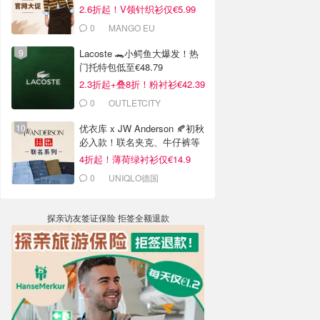
2.6折起！V领针织衫仅€5.99
0
MANGO EU
Lacoste 🐊小鳄鱼大爆发！热
门托特包低至€48.79
2.3折起+叠8折！粉衬衫€42.39
0
OUTLETCITY
METZINGEN
优衣库 x JW Anderson 🍂初秋
必入款！联名夹克、牛仔裤等
4折起！薄荷绿衬衫仅€14.9
0
UNIQLO德国
探亲访友签证保险 拒签全额退款