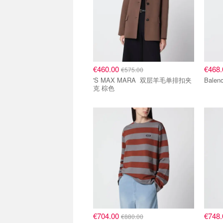
€460.00
€468
€575.00
'S MAX MARA 双层羊毛单排扣夹
克 棕色
8折区
8折区
€704.00
€748
€880.00