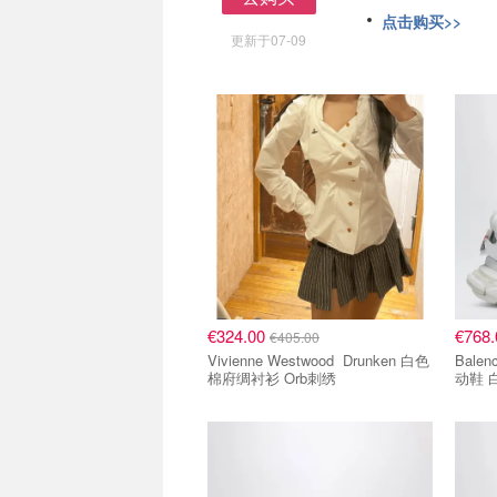
去购买
点击购买>>
更新于07-09
8折区
8折区
€324.00
€768
€405.00
Vivienne Westwood Drunken 白色
Balenciaga Tr
棉府绸衬衫 Orb刺绣
动鞋 
8折区
8折区