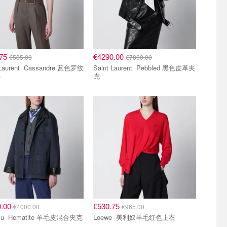
.75
€4290.00
€585.00
€7800.00
t Cassandre 蓝色罗纹
Saint Laurent Pebbled 黑色皮革夹
心
克
区
5.5折区
0.00
€530.75
€4000.00
€965.00
Miu Miu Hematite 羊毛皮混合夹克
Loewe 美利奴羊毛红色上衣