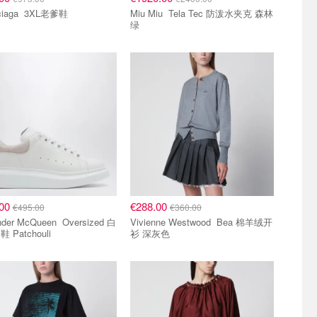
Balenciaga 3XL老爹鞋
Miu Miu Tela Tec 防泼水夹克 森林
绿
8折区
.00
€288.00
€495.00
€360.00
r McQueen Oversized 白
Vivienne Westwood Bea 棉羊绒开
 Patchouli
衫 深灰色
8折区