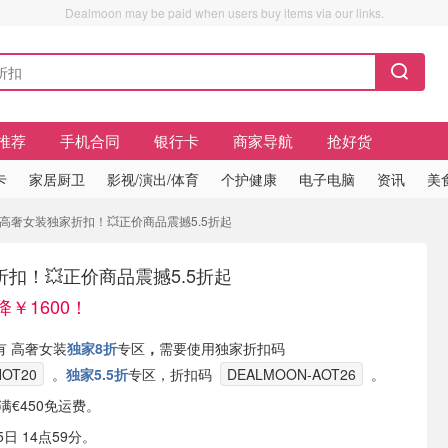
Dealmoon may be paid when users buy items via our links.
推荐
手机合同
银行卡
商家导航
抢好货
卡
家居厨卫
影视/演出/体育
个护健康
电子电脑
资讯
美
0！ 高奢女装独家折扣！💥正价商品震撼5.5折起
扣！💥正价商品震撼5.5折起
降￥1600！
 现有 高奢女装
独家8折
专区
，
需要使用独家折扣码
OT20
。
独家5.5折
专区，折扣码
DEALMOON-AOT26
。
单满€450免运费。
日 14点59分。