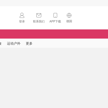
德国
登录
联系我们
APP下载
🇺🇸
美国
🇨🇳
中国
食
运动户外
更多
🇨🇦
加拿大
扫码下载 App
🇬🇧
英国
Download on the
App Store
🇩🇪
德国
Download the
Android App
🇫🇷
法国
🇮🇹
意大利
🇦🇺
澳洲