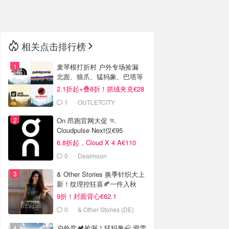
🇳🇿
新西兰
相关点击排行榜
麦琴根打折村 户外专场捡漏
北面、狼爪、猛犸象、巴塔等
2.1折起+叠8折！抓绒夹克€28
1
OUTLETCITY
METZINGEN
On 昂跑官网大促 🏃
Cloudpulse Next仅€95
6.8折起，Cloud X 4 A€110
0
Dealmoon
& Other Stories 换季针织大上
新！纹理控狂喜🍂一件入秋
9折！封面背心€62.1
0
& Other Stories (DE)
户外党🏕️捡漏！猛犸象🦣 滑雪