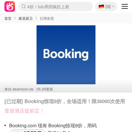
🇩🇪
还没结束！&OtherStories大促
DE
Boticinal 夏促开抢！
4折！lulu周四疯狂上新
Joybuy变相75折 随时失效
速领！Stanley独家85折
疑似霸哥！Camper额外叠85折
Zalando 奥莱闪促！每日更新
Moncler反季囤！5折起+叠9折
Coach Brooklyn仅€192
首页
家居厨卫
日用杂货
来自
dealmoon.de
05-29更新
[已过期] Booking惊现9折，全场适用！限36000次使用
度假酒店提前定！
Booking.com 现有 Booking惊现9折，用码