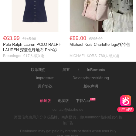
€63.99
€89.00
€145.00
€295.00
Polo Ralph Lauren POLO RALPH
Michael Kors Charlotte logo托特包
LAUREN 深蓝色珠地布 Polo衫
Breuninger
917人感兴趣
MICHAEL KORS
780人感兴趣
联系我们
黑五
InRewards
Impressum
Datenschutzerklärung
用户协议
版权声明
触屏版
电脑版
下载App
contact@dazhe.de
打开 APP
页面信息由用户分享或品牌、商家提供，由Dealmoon核实后发布折
扣广告
Dealmoon may get paid by brands or deals when user buy
through links