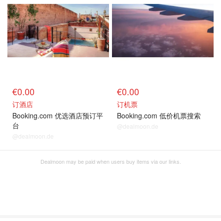
€0.00
€0.00
订酒店
订机票
Booking.com 优选酒店预订平
Booking.com 低价机票搜索
台
@dealmoon.de
@dealmoon.de
Dealmoon may be paid when users buy items via our links.