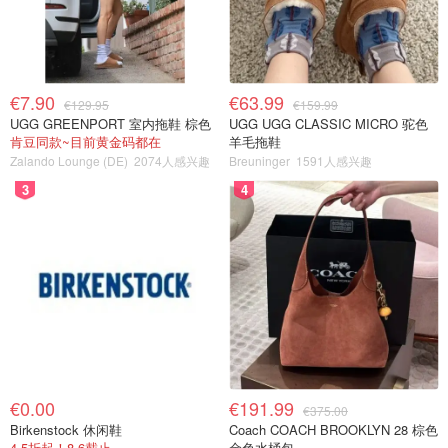
€7.90
€63.99
€129.95
€159.99
UGG GREENPORT 室内拖鞋 棕色
UGG UGG CLASSIC MICRO 驼色
肯豆同款~目前黄金码都在
羊毛拖鞋
Zalando Lounge (DE)
2074人感兴趣
Breuninger
1591人感兴趣
3
4
€0.00
€191.99
€375.00
Birkenstock 休闲鞋
Coach COACH BROOKLYN 28 棕色
4.5折起！8.6截止
金色水桶包