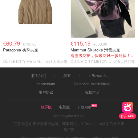
€60.79
€115.19
€190.00
€350.00
Patagonia 换季夹克
Mammut Skijacke 滑雪夹克
滑雪级防护，保暖防风一步到位！仅剩s！
OUTLETCITY METZINGEN
528人感兴趣
OUTLETCITY METZINGEN
515人感兴趣
联系我们
黑五
InRewards
Impressum
Datenschutzerklärung
用户协议
版权声明
触屏版
电脑版
下载App
contact@dazhe.de
打开 APP
页面信息由用户分享或品牌、商家提供，由Dealmoon核实后发布折
扣广告
Dealmoon may get paid by brands or deals when user buy