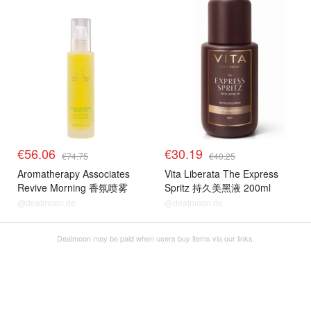
€56.06
€30.19
€74.75
€40.25
Aromatherapy Associates
Vita Liberata The Express
Revive Morning 香氛喷雾
Spritz 持久美黑液 200ml
100ml
@dealmoon.de
@dealmoon.de
Dealmoon may be paid when users buy items via our links.