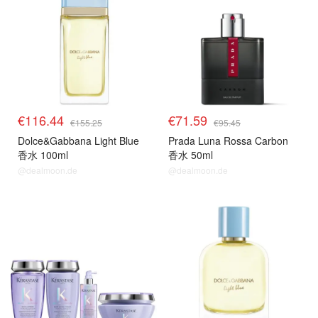
€116.44
€71.59
€155.25
€95.45
Dolce&Gabbana Light Blue
Prada Luna Rossa Carbon
香水 100ml
香水 50ml
@dealmoon.de
@dealmoon.de