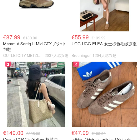
€87.99
€55.99
€180.00
€139.99
Mammut Sertig II Mid GTX 户外中
UGG UGG ELEA 女士棕色毛绒凉拖
帮鞋
OUTLETCITY METZINGEN
2037人感兴趣
Breuninger
1204人感兴趣
3
4
€149.00
€47.99
€395.00
€100.00
Coach COACH Gallery 托特包
adidas Originals adidas Originals