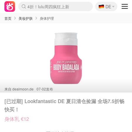
🇩🇪
4折！lulu周四疯狂上新
DE
Boticinal 夏促开抢！
还没结束！&OtherStories大促
Joybuy变相75折 随时失效
速领！Stanley独家85折
疑似霸哥！Camper额外叠85折
Zalando 奥莱闪促！每日更新
Moncler反季囤！5折起+叠9折
Coach Brooklyn仅€192
首页
美妆护肤
身体护理
来自
dealmoon.de
07-02发布
[已过期] Lookfantastic DE 夏日清仓捡漏 全场7.5折畅
快买！
身体乳 €12