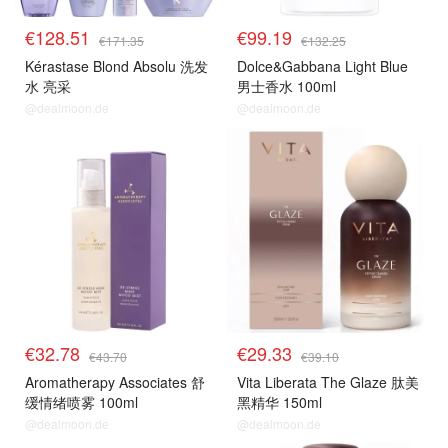
€128.51
€99.19
€171.35
€132.25
Kérastase Blond Absolu 洗发
Dolce&Gabbana Light Blue
水 亮采
男士香水 100ml
@dealmoon.de
@dealmoon.de
€32.78
€29.33
€43.70
€39.10
Aromatherapy Associates 舒
Vita Liberata The Glaze 肽美
缓情绪喷雾 100ml
黑精华 150ml
@dealmoon.de
@dealmoon.de