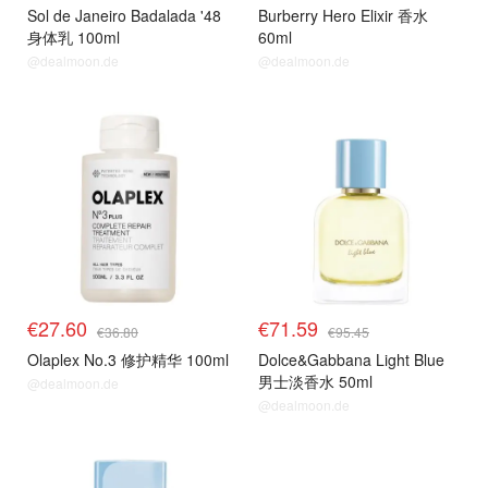
Sol de Janeiro Badalada '48
Burberry Hero Elixir 香水
身体乳 100ml
60ml
@dealmoon.de
@dealmoon.de
€27.60
€71.59
€36.80
€95.45
Olaplex No.3 修护精华 100ml
Dolce&Gabbana Light Blue
男士淡香水 50ml
@dealmoon.de
@dealmoon.de