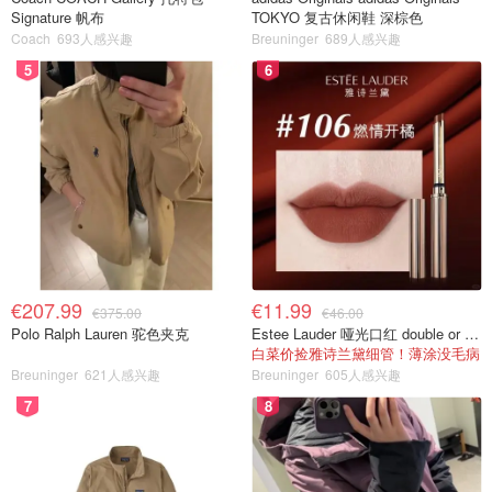
Signature 帆布
TOKYO 复古休闲鞋 深棕色
Coach
693人感兴趣
Breuninger
689人感兴趣
5
6
€207.99
€11.99
€375.00
€46.00
Polo Ralph Lauren 驼色夹克
Estee Lauder 哑光口红 double or nothing色号
白菜价捡雅诗兰黛细管！薄涂没毛病
Breuninger
621人感兴趣
Breuninger
605人感兴趣
7
8