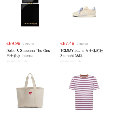
€69.99
€67.49
€135.00
€109.90
Dolce & Gabbana The One
TOMMY Jeans 女士休闲鞋
男士香水 Intense
Ziernaht 38码
@dealmoon.de
@dealmoon.de