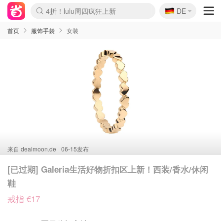
🇩🇪
4折！lulu周四疯狂上新
DE
Boticinal 夏促开抢！
还没结束！&OtherStories大促
Joybuy变相75折 随时失效
速领！Stanley独家85折
疑似霸哥！Camper额外叠85折
Zalando 奥莱闪促！每日更新
Moncler反季囤！5折起+叠9折
Coach Brooklyn仅€192
首页
服饰手袋
女装
来自
dealmoon.de
06-15发布
[已过期] Galeria生活好物折扣区上新！西装/香水/休闲
鞋
戒指 €17