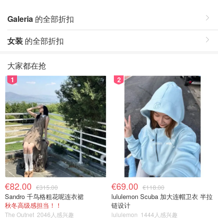
Galeria
的全部折扣
女装
的全部折扣
大家都在抢
1
2
€82.00
€69.00
€315.00
€118.00
Sandro 千鸟格粗花呢连衣裙
lululemon Scuba 加大连帽卫衣 半拉
秋冬高级感担当！！
链设计
The Outnet
2046人感兴趣
lululemon
1444人感兴趣