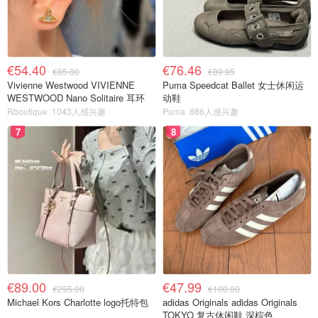
€54.40
€76.46
€85.00
€89.95
Vivienne Westwood VIVIENNE
Puma Speedcat Ballet 女士休闲运
WESTWOOD Nano Solitaire 耳环
动鞋
Rboutique
1043人感兴趣
Puma
886人感兴趣
7
8
€89.00
€47.99
€295.00
€100.00
Michael Kors Charlotte logo托特包
adidas Originals adidas Originals
TOKYO 复古休闲鞋 深棕色