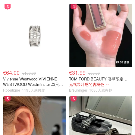
3
4
€64.00
€31.99
€100.00
€65.00
Vivienne Westwood VIVIENNE
TOM FORD BEAUTY 香草限定 镜面唇蜜 #08INHIBITION
WESTWOOD Westminster 单只耳
元气果汁感的杏桃色 ～
环
Rboutique
1195人感兴趣
Breuninger
1080人感兴趣
5
6