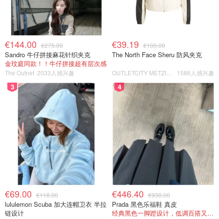
€144.00
€39.19
€275.00
€100.00
Sandro 牛仔拼接麻花针织夹克
The North Face Sheru 防风夹克
金玟庭同款！！牛仔拼接超有层次感
The Outnet
2033人感兴趣
OUTLETCITY METZINGEN
1586人感兴趣
3
4
€69.00
€446.40
€118.00
€930.00
lululemon Scuba 加大连帽卫衣 半拉
Prada 黑色乐福鞋 真皮
链设计
经典黑色一脚蹬设计，低调百搭又高级