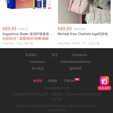
€69.45
€89.00
€92.95
€295.00
Augustinus Bader 保湿护肤套装 TFC8®
Michael Kors Charlotte logo托特包
总价€210！面霜/精华/防晒/面膜
Sephora
738人感兴趣
MICHAEL KORS
701人感兴趣
联系我们
黑五
InRewards
Impressum
Datenschutzerklärung
用户协议
版权声明
触屏版
电脑版
下载App
contact@dazhe.de
打开 APP
页面信息由用户分享或品牌、商家提供，由Dealmoon核实后发布折
扣广告
Dealmoon may get paid by brands or deals when user buy
through links