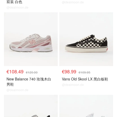
双装 白色
@dealmoon.de
@dealmoon.de
€108.49
€98.99
€120.00
€109.95
New Balance 740 玫瑰木白
Vans Old Skool LX 黑白板鞋
男鞋
@dealmoon.de
@dealmoon.de