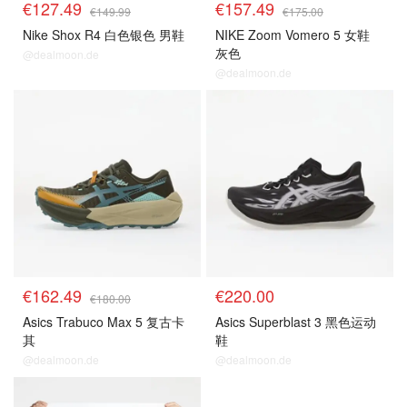
€127.49
€157.49
€149.99
€175.00
Nike Shox R4 白色银色 男鞋
NIKE Zoom Vomero 5 女鞋
灰色
@dealmoon.de
@dealmoon.de
€162.49
€220.00
€180.00
Asics Trabuco Max 5 复古卡
Asics Superblast 3 黑色运动
其
鞋
@dealmoon.de
@dealmoon.de