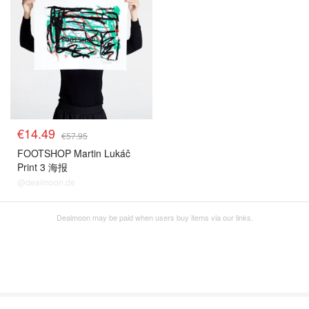
€14.49
€57.95
FOOTSHOP Martin Lukáč
Print 3 海报
@dealmoon.de
Dealmoon may be paid when users buy items via our links.