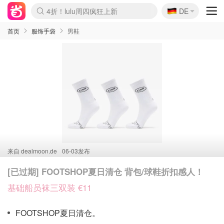
🇩🇪
4折！lulu周四疯狂上新
DE
Boticinal 夏促开抢！
还没结束！&OtherStories大促
Joybuy变相75折 随时失效
速领！Stanley独家85折
疑似霸哥！Camper额外叠85折
Zalando 奥莱闪促！每日更新
Moncler反季囤！5折起+叠9折
Coach Brooklyn仅€192
首页
服饰手袋
男鞋
来自
dealmoon.de
06-03发布
[已过期] FOOTSHOP夏日清仓 背包/球鞋折扣感人！
基础船员袜三双装 €11
FOOTSHOP夏日清仓。