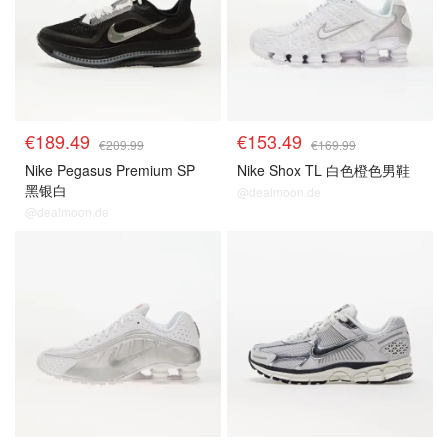
€189.49
€153.49
€209.99
€169.99
Nike Pegasus Premium SP
Nike Shox TL 白色橙色男鞋
黑银白
@dealmoon.de
@dealmoon.de