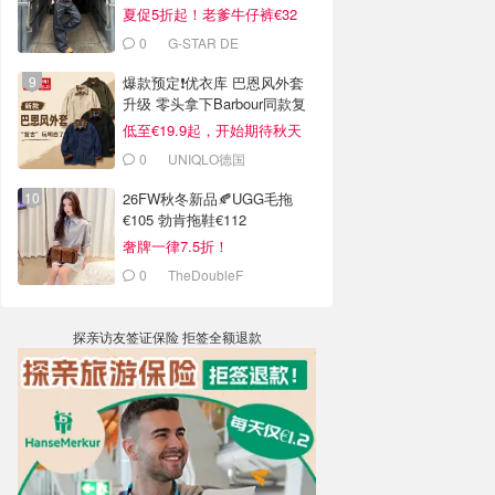
夏促5折起！老爹牛仔裤€32
0
G-STAR DE
爆款预定❗️优衣库 巴恩风外套
升级 零头拿下Barbour同款复
古腔
低至€19.9起，开始期待秋天
0
UNIQLO德国
26FW秋冬新品🍂UGG毛拖
€105 勃肯拖鞋€112
奢牌一律7.5折！
0
TheDoubleF
探亲访友签证保险 拒签全额退款