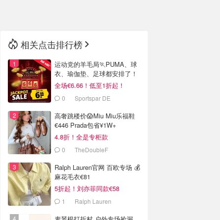
🇳🇿
新西兰
相关点击排行榜
运动党的羊毛局🏃PUMA、球
衣、瑜伽垫、足球都安排了！
全场€6.66！低至1折起！
0
Sportspar DE
高奢跳楼价😱Miu Miu乐福鞋
€446 Prada包省¥1W+
4.8折！全是专柜款
0
TheDoubleF
Ralph Lauren官网 百欧专场 💰
麻花毛衣€81
5折起！刘亦菲同款€58
1
Ralph Lauren
麦琴根打折村 户外专场捡漏