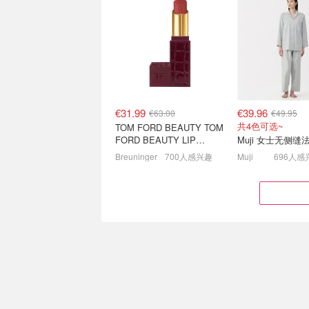
腿长作弊器！G-STAR
26FW秋冬新品🍂
RAW牛仔裤🩵穿上拉满两
€105 勃肯拖鞋€11
米气场
夏促5折起！老爹牛仔裤€32
奢牌一律7.5折！
€31.99
€39.96
€63.00
€49.95
共4色可选~
TOM FORD BEAUTY TOM
FORD BEAUTY LIP
COLOR SATIN MATTE 裸
Breuninger
700人感兴趣
Muji
696人感
玫瑰口红
MANGO官网 🍂初秋保暖系
COS 🍂秋季新款
列 捡漏miu风开衫、皮夹克
系列🌟跟着入不
等
2.6折起！V领针织衫仅€5.99
9折！速看上身效果
€63.99
€105.31
€145.00
€136.85