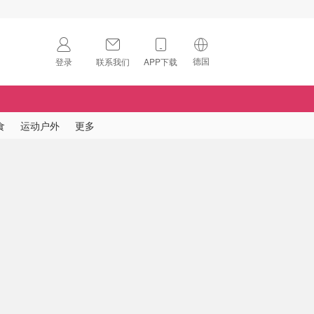
德国
登录
联系我们
APP下载
🇺🇸
美国
🇨🇳
中国
食
运动户外
更多
🇨🇦
加拿大
扫码下载 App
🇬🇧
英国
Download on the
App Store
🇩🇪
德国
Download the
Android App
🇫🇷
法国
🇮🇹
意大利
🇦🇺
澳洲