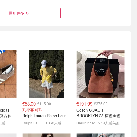
展开更多
 巴恩风外
MUJI 无印良品官网精选🔥
lululemon 今日必买这3件
rbour同
家居服睡衣套装仅€35 多色
👀运动水杯€24
可选
低至€19.9起，开始期待秋天
独家8折！畅销区任选
每日更新！游牧灰Define补货！
€58.00
€191.99
€115.00
€375.00
刘亦菲同款
adidas
Coach COACH
YO 复古休闲
Ralph Lauren Ralph Lauren 男童亚麻衬衫
BROOKLYN 28 棕色金色水
桶包
1064人感兴趣
Ralph Lauren
1060人感兴趣
Breuninger
948人感兴趣