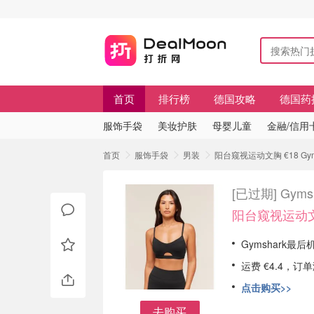
首页
排行榜
德国攻略
德国药
服饰手袋
美妆护肤
母婴儿童
金融/信用
首页
服饰手袋
男装
阳台窥视运动文胸 €18 G
[已过期]
Gym
阳台窥视运动文
Gymshark最
运费 €4.4，订
点击购买>>
去购买