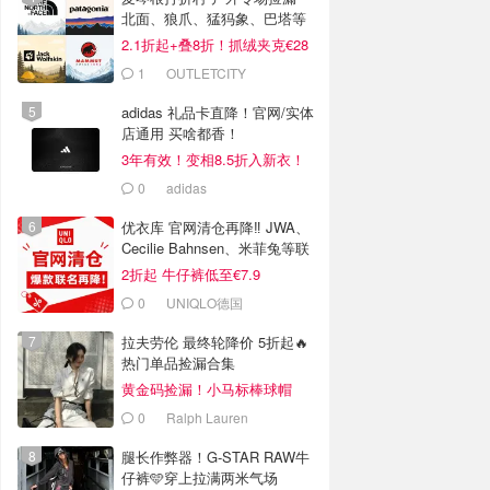
北面、狼爪、猛犸象、巴塔等
2.1折起+叠8折！抓绒夹克€28
1
OUTLETCITY
METZINGEN
adidas 礼品卡直降！官网/实体
店通用 买啥都香！
3年有效！变相8.5折入新衣！
0
adidas
优衣库 官网清仓再降‼️ JWA、
Cecilie Bahnsen、米菲兔等联
名
2折起 牛仔裤低至€7.9
0
UNIQLO德国
拉夫劳伦 最终轮降价 5折起🔥
热门单品捡漏合集
黄金码捡漏！小马标棒球帽
€28
0
Ralph Lauren
腿长作弊器！G-STAR RAW牛
仔裤🩵穿上拉满两米气场