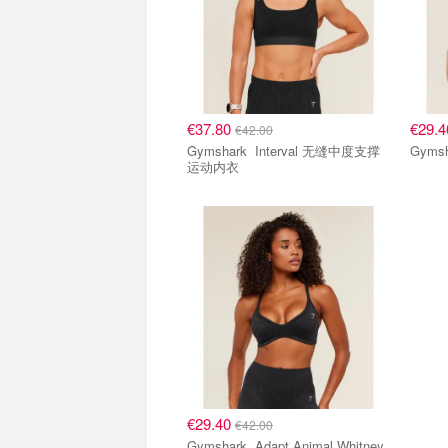
€37.80
€29.
€42.00
Gymshark Interval 无缝中度支撑
运动内衣
€29.40
€42.00
Gymshark Adapt Animal Whitney