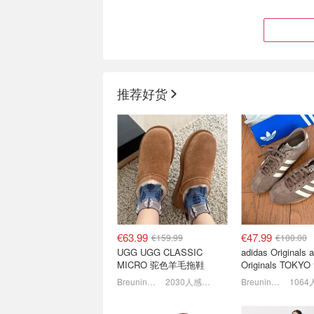
推荐好货
拉夫劳伦 最终轮降价 5折
爆款预定❗️优衣库
起🔥热门单品捡漏合集
套升级 零头拿下Ba
款复古腔
黄金码捡漏！小马标棒球帽€28
€63.99
€47.99
€159.99
€100.00
UGG UGG CLASSIC
adidas Originals 
MICRO 驼色羊毛拖鞋
Originals TOK
鞋 深棕色
Breuninger
2030人感兴趣
Breuninger