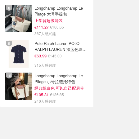
Longchamp Longchamp Le
Pliage 大号手提包
上学背超级能装
€111.27
€160.65
367人感兴趣
Polo Ralph Lauren POLO
RALPH LAUREN 深蓝色珠地
布 Polo衫
€63.99
€145.00
315人感兴趣
Longchamp Longchamp Le
Pliage 小号拉链托特包
经典纸白色 可以自己配肩带
€105.31
€136.85
240人感兴趣