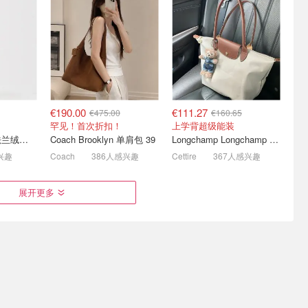
UGG毛拖
Lacoste 🐊小鳄鱼大爆发！
Stone Island 石头岛暴跌！
2
热门托特包低至€48.79
捡漏樱花粉卫衣、换季针织
衫等
2.3折起+叠8折！粉衬衫€42.39
罕见3折起！大童T恤£70
€190.00
€111.27
€475.00
€160.65
罕见！首次折扣！
上学背超级能装
Muji 女士无侧缝法兰绒睡衣
Coach Brooklyn 单肩包 39
Longchamp Longchamp Le Pliage 大号手提包
兴趣
Coach
386人感兴趣
Cettire
367人感兴趣
 博主上身
男友力Max穿搭💯 石头岛/
麦琴根打折村 清仓升级 抄
展开更多
踩雷！
拉夫劳伦/Gucci
底小剪刀✂️、麦昆、YSL、
Barbour等
👉
6.5折起+4.8折！
1.5折起+叠8折！🥐可颂包€44.79
€5.90
€87.99
€12.90
€269.99