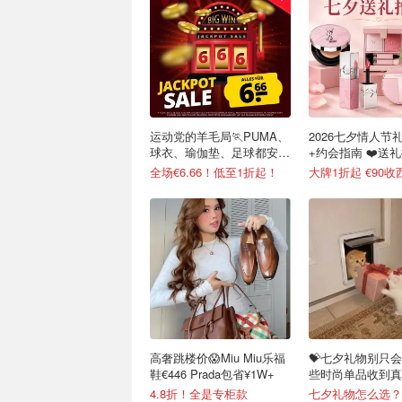
运动党的羊毛局🏃PUMA、
2026七夕情人节
球衣、瑜伽垫、足球都安排
+约会指南 ❤️送
了！
扣汇总
全场€6.66！低至1折起！
高奢跳楼价😱Miu Miu乐福
💝七夕礼物别只会
鞋€446 Prada包省¥1W+
些时尚单品收到真
心！
4.8折！全是专柜款