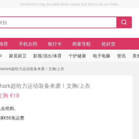
Dealmoon may be paid when users buy items via our links.
推荐
手机合同
银行卡
商家导航
抢好货
卡
家居厨卫
影视/演出/体育
个护健康
电子电脑
资讯
美
ymshark超给力运动装备来袭！文胸/上衣
shark超给力运动装备来袭！文胸/上衣
胸 €18
后机会抢购。
单满€55免运费