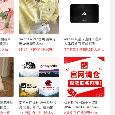
礼物清单
Ralph Lauren官网 百欧专
adidas 礼品卡直降！官网/
礼推荐+折
场 💰麻花毛衣€81
实体店通用 买啥都香！
大牌1折起 €90收西太后土星耳钉
5折起！刘亦菲同款€58
3年有效！变相8.5折入新衣！
送花🌹这
麦琴根打折村 户外专场捡
优衣库 官网清仓再降‼️
的会开
漏 北面、狼爪、猛犸象、
JWA、Cecilie Bahnsen、
巴塔等
米菲兔等联名
七夕礼物怎么选？点击直接抄作业
2.1折起+叠8折！抓绒夹克€28
2折起 牛仔裤低至€7.9