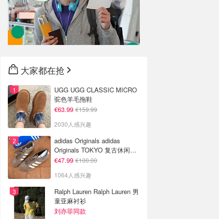
大家都在抢
UGG UGG CLASSIC MICRO
驼色羊毛拖鞋
€63.99
€159.99
2030人感兴趣
adidas Originals adidas
Originals TOKYO 复古休闲鞋
深棕色
€47.99
€100.00
1064人感兴趣
Ralph Lauren Ralph Lauren 男
童亚麻衬衫
刘亦菲同款