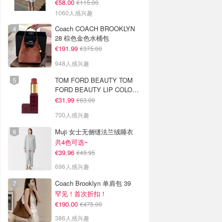
€58.00
€115.00
1060人感兴趣
Coach COACH BROOKLYN
28 棕色金色水桶包
€191.99
€375.00
948人感兴趣
TOM FORD BEAUTY TOM
FORD BEAUTY LIP COLOR
SATIN MATTE 裸玫瑰口红
€31.99
€63.00
700人感兴趣
Muji 女士无侧缝法兰绒睡衣
共4色可选~
€39.96
€49.95
696人感兴趣
Coach Brooklyn 单肩包 39
罕见！首次折扣！
€190.00
€475.00
386人感兴趣