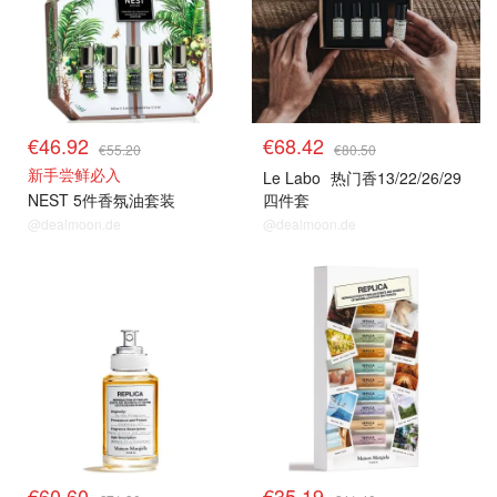
€46.92
€68.42
€55.20
€80.50
新手尝鲜必入
Le Labo
热门香13/22/26/29
NEST 5件香氛油套装
四件套
@dealmoon.de
@dealmoon.de
€60.60
€35.19