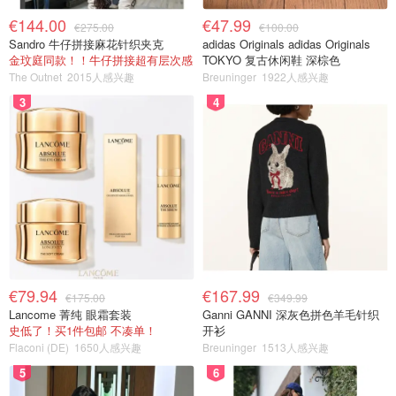
€144.00
€47.99
€275.00
€100.00
Sandro 牛仔拼接麻花针织夹克
adidas Originals adidas Originals
金玟庭同款！！牛仔拼接超有层次感
TOKYO 复古休闲鞋 深棕色
The Outnet
2015人感兴趣
Breuninger
1922人感兴趣
3
4
€79.94
€167.99
€175.00
€349.99
Lancome 菁纯 眼霜套装
Ganni GANNI 深灰色拼色羊毛针织
史低了！买1件包邮 不凑单！
开衫
Flaconi (DE)
1650人感兴趣
Breuninger
1513人感兴趣
5
6