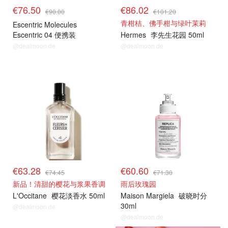
€76.50
€86.02
€90.00
€101.20
青柑桔、佛手柑与绿叶茉莉
Escentric Molecules
Escentric 04 便携装
Hermes
李先生花园 50ml
@dealmoon.de
@dealmoon.de
€63.28
€60.60
€74.45
€71.30
新品！清甜的樱花与浆果香调
雨后玫瑰园
L'Occitane
樱花淡香水 50ml
Maison Margiela
破晓时分
30ml
@dealmoon.de
@dealmoon.de