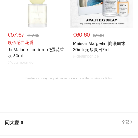
€57.67
€60.60
€67.85
€71.30
度假感白花香
Maison Margiela
慵懒周末
Jo Malone London
鸡蛋花香
30ml+无尽夏日7ml
水 30ml
@dealmoon.de
@dealmoon.de
Dealmoon may be paid when users buy items via our links.
问大家
0
全部