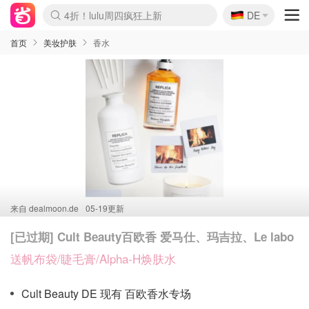
🇩🇪
4折！lulu周四疯狂上新
DE
Boticinal 夏促开抢！
还没结束！&OtherStories大促
Joybuy变相75折 随时失效
速领！Stanley独家85折
疑似霸哥！Camper额外叠85折
Zalando 奥莱闪促！每日更新
Moncler反季囤！5折起+叠9折
Coach Brooklyn仅€192
首页
美妆护肤
香水
来自
dealmoon.de
05-19更新
[已过期] Cult Beauty百欧香 爱马仕、玛吉拉、Le labo
送帆布袋/睫毛膏/Alpha-H焕肤水
Cult Beauty DE 现有 百欧香水专场