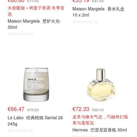
€71.30
€41.40
木柴暖烟＋烤栗子香调 冬季首
Maison Margiela
香水礼盒
选
10 x 2ml
Maison Margiela
壁炉火光-
@dealmoon.de
30ml
@dealmoon.de
€66.47
€72.33
€78.20
€85.10
皮革与橡木气息，巧融奇幻莓
Le Labo
经典蜡烛 Santal 26
果与鸢尾花
245g
Hermes
巴雷尼亚香氛 30ml
@dealmoon.de
@dealmoon.de