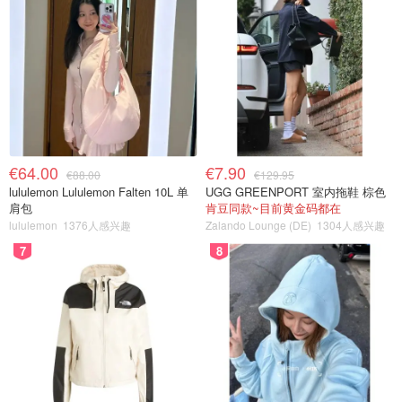
€64.00
€7.90
€88.00
€129.95
lululemon Lululemon Falten 10L 单
UGG GREENPORT 室内拖鞋 棕色
肩包
肯豆同款~目前黄金码都在
lululemon
1376人感兴趣
Zalando Lounge (DE)
1304人感兴趣
7
8