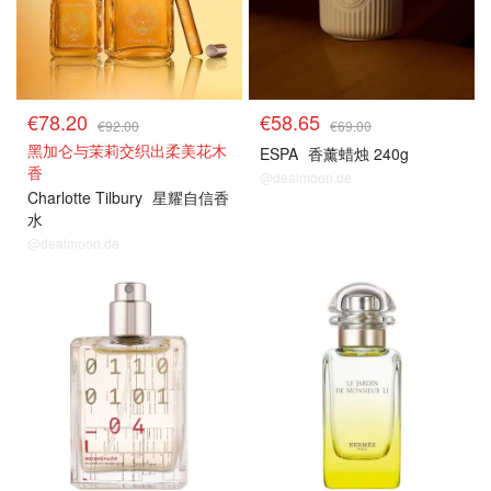
€78.20
€58.65
€92.00
€69.00
黑加仑与茉莉交织出柔美花木
ESPA
香薰蜡烛 240g
香
@dealmoon.de
Charlotte Tilbury
星耀自信香
水
@dealmoon.de