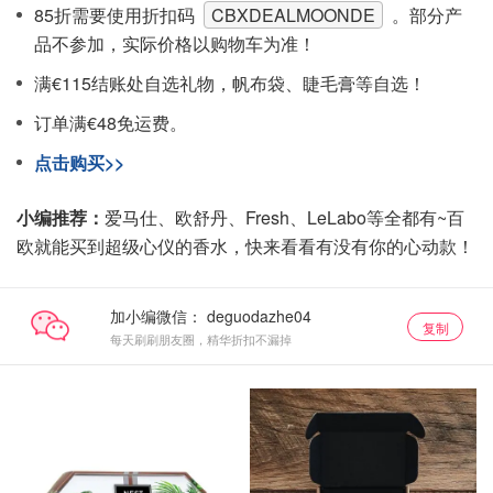
85折需要使用折扣码
CBXDEALMOONDE
。部分产
品不参加，实际价格以购物车为准！
满€115结账处自选礼物，帆布袋、睫毛膏等自选！
订单满€48免运费。
点击购买>>
小编推荐：
爱马仕、欧舒丹、Fresh、LeLabo等全都有~百
欧就能买到超级心仪的香水，快来看看有没有你的心动款！
加小编微信：
复制
每天刷刷朋友圈，精华折扣不漏掉