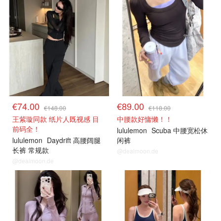
€74.00
€89.00
€148.00
€118.00
王紫璇同款 纸片人既视感 目
中腰款好慵懒！！
前码全！
lululemon
Scuba 中腰宽松休
lululemon
Daydrift 高腰阔腿
闲裤
长裤 常规款
@dealmoon.de
@dealmoon.de