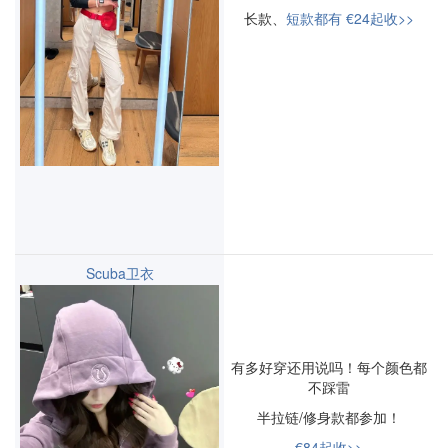
长款、
短款都有 €24起收>>
Scuba卫衣
有多好穿还用说吗！每个颜色都
不踩雷
半拉链/修身款都参加！
€84起收>>