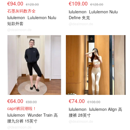
€94.00
€109.00
€128.00
€128.00
石墨灰码数齐全
lululemon
Lululemon Nulu
lululemon
Lululemon Nulu
Define 夹克
短款外套
@dealmoon.de
@dealmoon.de
€64.00
€74.00
€88.00
€108.00
capri裤回潮啦！
lululemon
lululemon Align 高
lululemon
Wunder Train 高
腰裤 28英寸
腰九分裤 15英寸
@dealmoon.de
@dealmoon.de