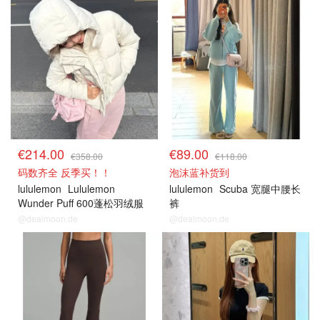
€214.00
€89.00
€358.00
€118.00
码数齐全 反季买！！
泡沫蓝补货到
lululemon
Lululemon
lululemon
Scuba 宽腿中腰长
Wunder Puff 600蓬松羽绒服
裤
光泽款
@dealmoon.de
@dealmoon.de