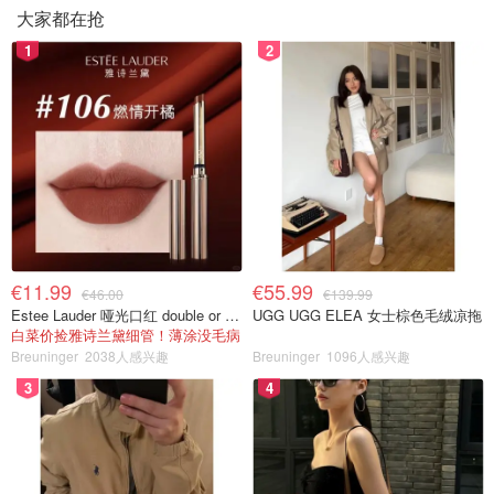
大家都在抢
1
2
€11.99
€55.99
€46.00
€139.99
Estee Lauder 哑光口红 double or nothing色号
UGG UGG ELEA 女士棕色毛绒凉拖
白菜价捡雅诗兰黛细管！薄涂没毛病
Breuninger
2038人感兴趣
Breuninger
1096人感兴趣
3
4