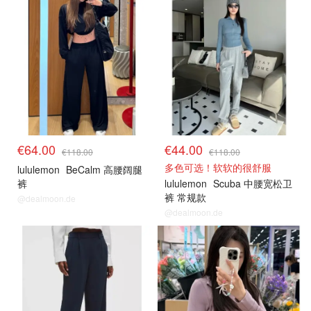
€64.00
€44.00
€118.00
€118.00
多色可选！软软的很舒服
lululemon
BeCalm 高腰阔腿
裤
lululemon
Scuba 中腰宽松卫
裤 常规款
@dealmoon.de
@dealmoon.de