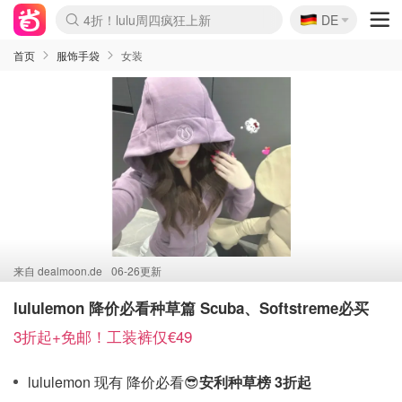
🇩🇪
4折！lulu周四疯狂上新
DE
Boticinal 夏促开抢！
还没结束！&OtherStories大促
Joybuy变相75折 随时失效
速领！Stanley独家85折
疑似霸哥！Camper额外叠85折
Zalando 奥莱闪促！每日更新
Moncler反季囤！5折起+叠9折
Coach Brooklyn仅€192
首页
服饰手袋
女装
来自
dealmoon.de
06-26更新
lululemon 降价必看种草篇 Scuba、Softstreme必买
3折起+免邮！工装裤仅€49
lululemon 现有 降价必看😎
安利种草榜 3折起