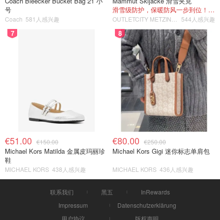
Coach Bleecker Bucket Bag 21 小
Mammut Skijacke 滑雪夹克
号
滑雪级防护，保暖防风一步到位！仅剩s！
Coach
581人感兴趣
OUTLETCITY METZINGEN
544人感兴趣
7
8
€51.00
€80.00
€150.00
€250.00
Michael Kors Matilda 金属皮玛丽珍
Michael Kors Gigi 迷你标志单肩包
鞋
MICHAEL KORS
438人感兴趣
MICHAEL KORS
436人感兴趣
联系我们
黑五
InRewards
Impressum
Datenschutzerklärung
用户协议
版权声明