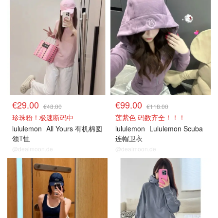
€29.00
€99.00
€48.00
€118.00
珍珠粉！极速断码中
莲紫色 码数齐全！！！
lululemon
All Yours 有机棉圆
lululemon
Lululemon Scuba
领T恤
连帽卫衣
@dealmoon.de
@dealmoon.de