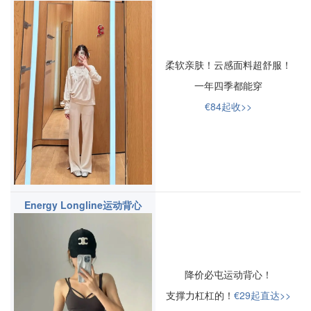
柔软亲肤！云感面料超舒服！
一年四季都能穿
€84起收>>
Energy Longline运动背心
降价必屯运动背心！
支撑力杠杠的！
€29起直达>>