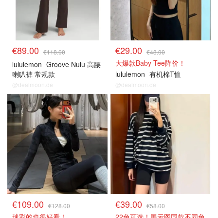
€89.00
€29.00
€118.00
€48.00
大爆款Baby Tee降价！
lululemon
Groove Nulu 高腰
喇叭裤 常规款
lululemon
有机棉T恤
@dealmoon.de
@dealmoon.de
€109.00
€39.00
€128.00
€58.00
迷彩的也很好看！
22色可选！展示图同款不同色