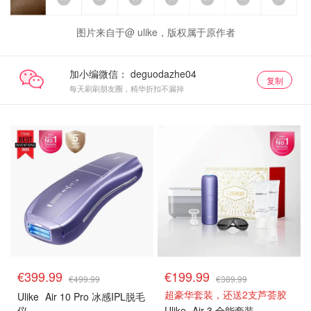
图片来自于@ ulike，版权属于原作者
加小编微信：
复制
每天刷刷朋友圈，精华折扣不漏掉
€399.99
€199.99
€499.99
€389.99
超豪华套装，还送2支芦荟胶
Ulike
Air 10 Pro 冰感IPL脱毛
仪
Ulike
Air 3 全能套装