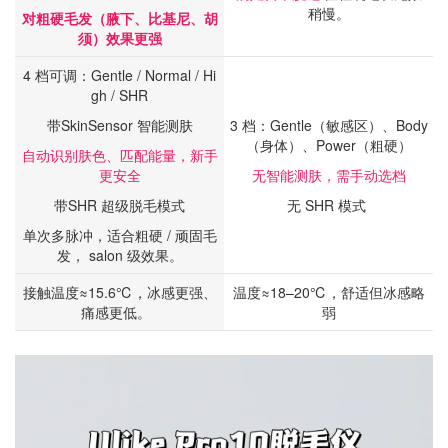
稍慢。
对粗硬毛发（腋下、比基尼、胡
须）效果更强
4 档可调：Gentle / Normal / Hi
gh / SHR
带SkinSensor 智能测肤
3 档：Gentle（敏感区）、Body
（身体）、Power（粗硬）
自动识别肤色、匹配能量，新手
更安全
无智能测肤，需手动选档
带SHR 超级脱毛模式
无 SHR 模式
单次多脉冲，适合粗硬 / 顽固毛
发， salon 级效果。
接触温度≈15.6℃，冰感更强、
温度≈18–20℃，舒适但冰感略
痛感更低。
弱