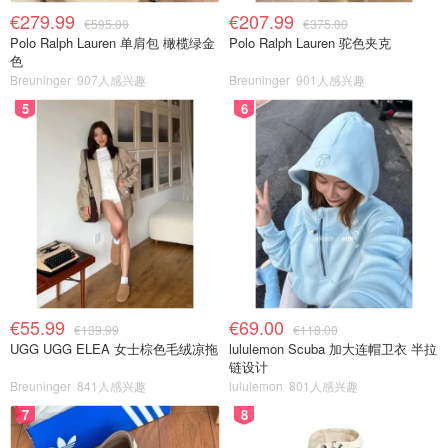
€279.99
€207.99
€595.00
€375.00
Polo Ralph Lauren 单肩包 橄榄绿金
Polo Ralph Lauren 驼色夹克
色
Breuninger
907人感兴趣
Breuninger
901人感兴趣
5
6
€55.99
€69.00
€139.99
€118.00
UGG UGG ELEA 女士棕色毛绒凉拖
lululemon Scuba 加大连帽卫衣 半拉
链设计
Breuninger
841人感兴趣
lululemon
801人感兴趣
7
8