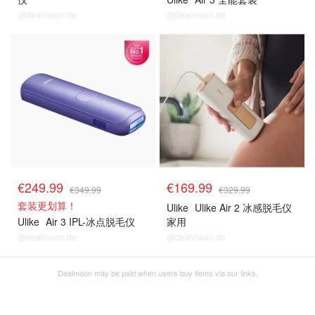
@dealmoon.de
@dealmoon.de
€249.99
€169.99
€349.99
€329.99
套装更划算！
Ulike
Ulike Air 2 冰感脱毛仪
Ulike
Air 3 IPL-冰点脱毛仪
家用
@dealmoon.de
@dealmoon.de
Dealmoon may be paid when users buy items via our links.