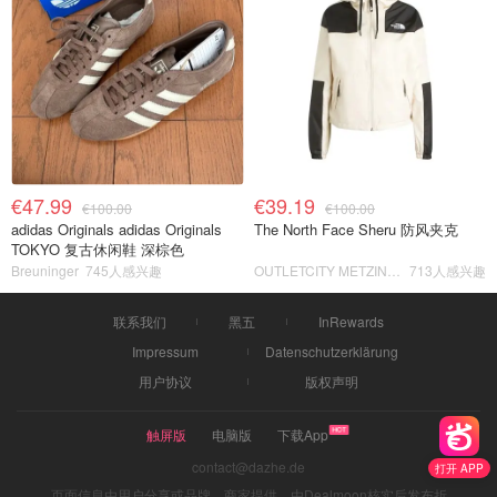
€47.99
€39.19
€100.00
€100.00
adidas Originals adidas Originals
The North Face Sheru 防风夹克
TOKYO 复古休闲鞋 深棕色
Breuninger
745人感兴趣
OUTLETCITY METZINGEN
713人感兴趣
联系我们
黑五
InRewards
Impressum
Datenschutzerklärung
用户协议
版权声明
触屏版
电脑版
下载App
contact@dazhe.de
打开 APP
页面信息由用户分享或品牌、商家提供，由Dealmoon核实后发布折