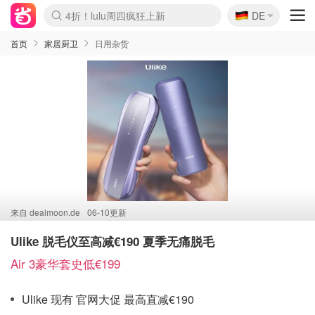
🇩🇪
4折！lulu周四疯狂上新
DE
Boticinal 夏促开抢！
还没结束！&OtherStories大促
Joybuy变相75折 随时失效
速领！Stanley独家85折
疑似霸哥！Camper额外叠85折
Zalando 奥莱闪促！每日更新
Moncler反季囤！5折起+叠9折
Coach Brooklyn仅€192
首页
家居厨卫
日用杂货
来自
dealmoon.de
06-10更新
Ulike 脱毛仪至高减€190 夏季无痛脱毛
Air 3豪华套史低€199
Ulike 现有 官网大促 最高直减€190