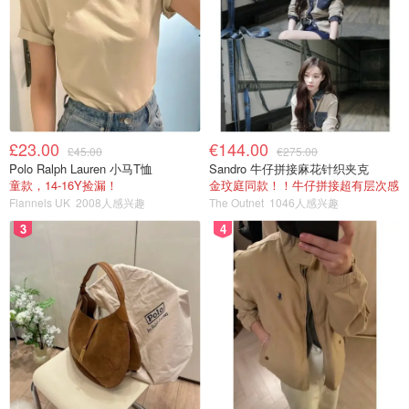
£23.00
€144.00
£45.00
€275.00
Polo Ralph Lauren 小马T恤
Sandro 牛仔拼接麻花针织夹克
童款，14-16Y捡漏！
金玟庭同款！！牛仔拼接超有层次感
Flannels UK
2008人感兴趣
The Outnet
1046人感兴趣
3
4