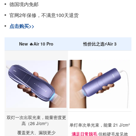
德国境内免邮
官网2年保修，不满意100天退货
点击购买>>
New 🔥Air 10 Pro
性价比之选⚡Air 3
双灯一次出双光束，能量密度更
高（26 J/cm²）
单灯单次单光束，能量 21 J/cm²
覆盖更大、漏脱更少
满足日常脱毛
但粗硬毛发见效