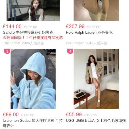
€144.00
€207.99
€275.00
€375.00
Sandro 牛仔拼接麻花针织夹克
Polo Ralph Lauren 驼色夹克
金玟庭同款！！牛仔拼接超有层次感
The Outnet
2026人感兴趣
Breuninger
1242人感兴趣
3
4
€69.00
€55.99
€118.00
€139.99
lululemon Scuba 加大连帽卫衣 半拉
UGG UGG ELEA 女士棕色毛绒凉拖
链设计