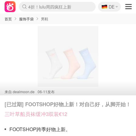
🇩🇪
4折！lulu周四疯狂上新
DE
Boticinal 夏促开抢！
还没结束！&OtherStories大促
Joybuy变相75折 随时失效
速领！Stanley独家85折
疑似霸哥！Camper额外叠85折
Zalando 奥莱闪促！每日更新
Moncler反季囤！5折起+叠9折
Coach Brooklyn仅€192
首页
服饰手袋
男鞋
来自
dealmoon.de
06-11发布
[已过期] FOOTSHOP好物上新！对自己好，从脚开始！
三叶草船员袜缓冲3双装€12
FOOTSHOP跨季好物上新。