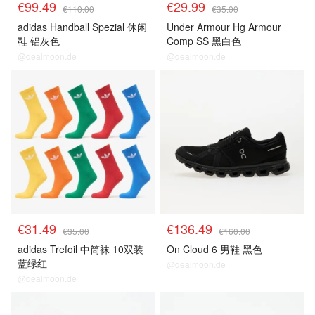
€99.49
€29.99
€110.00
€35.00
adidas Handball Spezial 休闲
Under Armour Hg Armour
鞋 铝灰色
Comp SS 黑白色
@dealmoon.de
@dealmoon.de
€31.49
€136.49
€35.00
€160.00
adidas Trefoil 中筒袜 10双装
On Cloud 6 男鞋 黑色
蓝绿红
@dealmoon.de
@dealmoon.de