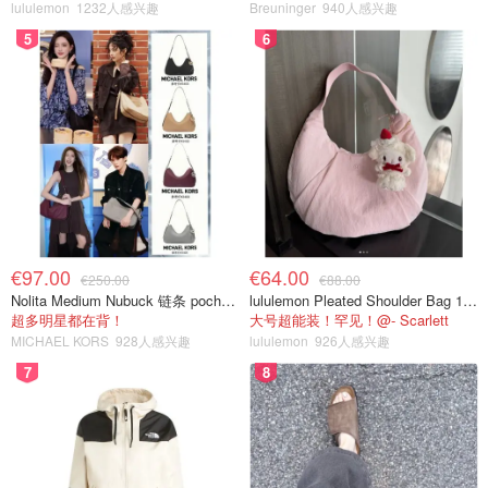
lululemon
1232人感兴趣
Breuninger
940人感兴趣
5
6
€97.00
€64.00
€250.00
€88.00
Nolita Medium Nubuck 链条 pochette
lululemon Pleated Shoulder Bag 10L 单肩包
超多明星都在背！
大号超能装！罕见！@- Scarlett
MICHAEL KORS
928人感兴趣
lululemon
926人感兴趣
7
8