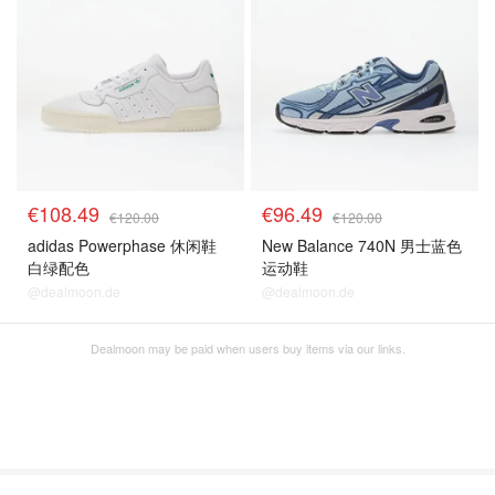
€108.49
€96.49
€120.00
€120.00
adidas Powerphase 休闲鞋
New Balance 740N 男士蓝色
白绿配色
运动鞋
@dealmoon.de
@dealmoon.de
Dealmoon may be paid when users buy items via our links.