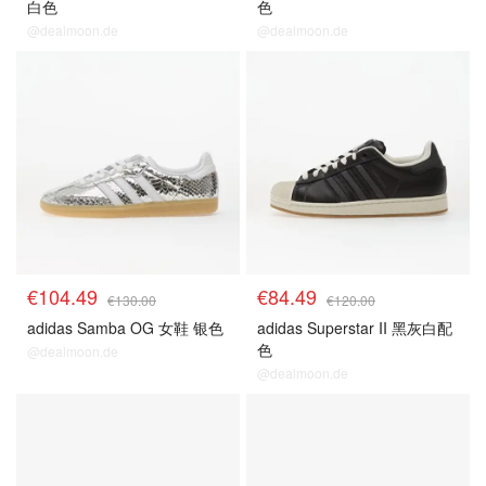
白色
色
@dealmoon.de
@dealmoon.de
€104.49
€84.49
€130.00
€120.00
adidas Samba OG 女鞋 银色
adidas Superstar II 黑灰白配
色
@dealmoon.de
@dealmoon.de