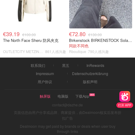
€39.19
€72.80
€100.00
€130.00
The North Face Sheru 防风夹克
Birkenstock BIRKENSTOCK Solana 麂皮皮革凉拖
同款不同色
OUTLETCITY METZINGEN
861人感兴趣
Rboutique
790人感兴趣
联系我们
黑五
InRewards
Impressum
Datenschutzerklärung
用户协议
版权声明
触屏版
电脑版
下载App
contact@dazhe.de
打开 APP
页面信息由用户分享或品牌、商家提供，由Dealmoon核实后发布折
扣广告
Dealmoon may get paid by brands or deals when user buy
through links