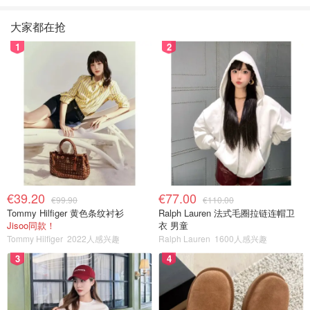
大家都在抢
1
2
€39.20
€77.00
€99.90
€110.00
Tommy Hilfiger 黄色条纹衬衫
Ralph Lauren 法式毛圈拉链连帽卫
Jisoo同款！
衣 男童
Tommy Hilfiger
2022人感兴趣
Ralph Lauren
1600人感兴趣
3
4