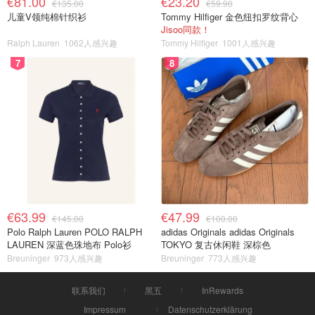
€81.00
€23.20
€135.00
€59.90
儿童V领纯棉针织衫
Tommy Hilfiger 金色纽扣罗纹背心
Jisoo同款！
Ralph Lauren
1062人感兴趣
Tommy Hilfiger
1001人感兴趣
7
8
€63.99
€47.99
€145.00
€100.00
Polo Ralph Lauren POLO RALPH
adidas Originals adidas Originals
LAUREN 深蓝色珠地布 Polo衫
TOKYO 复古休闲鞋 深棕色
Breuninger
973人感兴趣
Breuninger
773人感兴趣
联系我们
黑五
InRewards
Impressum
Datenschutzerklärung