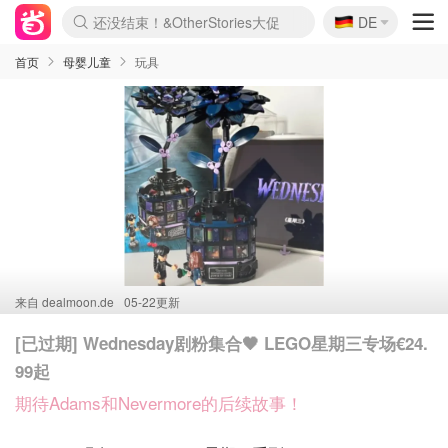
🇩🇪
还没结束！&OtherStories大促
DE
Boticinal 夏促开抢！
4折！lulu周四疯狂上新
Joybuy变相75折 随时失效
速领！Stanley独家85折
疑似霸哥！Camper额外叠85折
Zalando 奥莱闪促！每日更新
Moncler反季囤！5折起+叠9折
Coach Brooklyn仅€192
首页
母婴儿童
玩具
来自
dealmoon.de
05-22更新
[已过期] Wednesday剧粉集合🖤 LEGO星期三专场€24.
99起
期待Adams和Nevermore的后续故事！