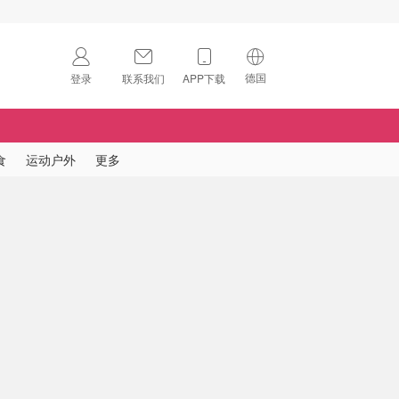
德国
登录
联系我们
APP下载
🇺🇸
美国
🇨🇳
中国
食
运动户外
更多
🇨🇦
加拿大
扫码下载 App
🇬🇧
英国
Download on the
App Store
🇩🇪
德国
Download the
Android App
🇫🇷
法国
🇮🇹
意大利
🇦🇺
澳洲