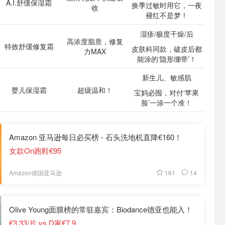
A.I.舒缓保湿霜
换季过敏时用它，一夜
收
褪红不是梦！
湿疹/极度干燥/后
高浓度脂质，修复
特效舒缓修复霜
皮肤科同款，破皮后都
力MAX
能涂的‘隐形绷带’！
新生儿、敏感肌
婴儿保湿霜
超级温和！
宝妈必囤，对付‘苹果
脸’一涂一个准！
Amazon 亚马逊每日必买榜 - 石头洗地机直降€160！
女款On跑鞋€95
161
14
Amazon德国亚马逊
Olive Young面膜榜的常驻嘉宾：Biodance德亚也能入！
€3.33/片 vs D家€7.9