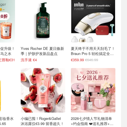
美妆夏促升级！
Yves Rocher DE 夏日焕新
夏天终于不用天天刮毛了！
尔马之水
季｜护肤护发新品盘点
Braun Pro 5 轻松搞定全身
护理
定唇釉€31
洗手液 €4
€359.99
€646.99
 DE彩妆香水
小编已囤！Roger&Gallet
2026七夕情人节礼物清单
.65
沐浴露仅€3.99 留香超久！
+约会指南 ❤️送礼推荐+折