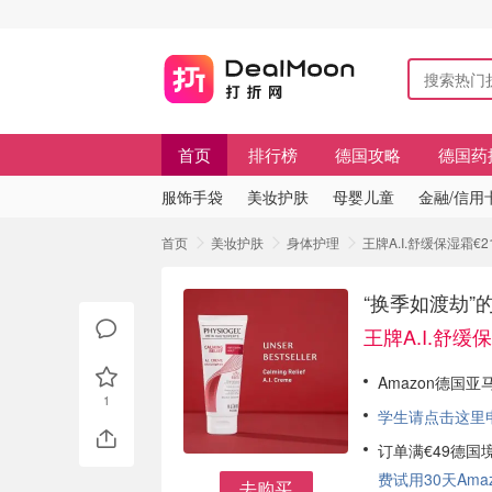
首页
排行榜
德国攻略
德国药
服饰手袋
美妆护肤
母婴儿童
金融/信用
首页
美妆护肤
身体护理
王牌A.I.舒缓保湿霜€2
“换季如渡劫”的
王牌A.I.舒缓保
Amazon德国亚
1
学生请点击这里申请
订单满€49德国
费试用30天Amazo
去购买