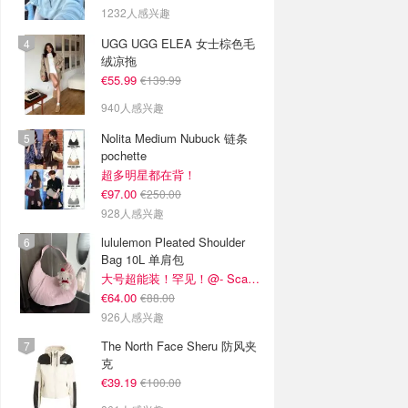
1232人感兴趣
UGG UGG ELEA 女士棕色毛
绒凉拖
€55.99
€139.99
940人感兴趣
Nolita Medium Nubuck 链条
pochette
超多明星都在背！
€97.00
€250.00
928人感兴趣
lululemon Pleated Shoulder
Bag 10L 单肩包
大号超能装！罕见！@- Scarlett
€64.00
€88.00
926人感兴趣
The North Face Sheru 防风夹
克
€39.19
€100.00