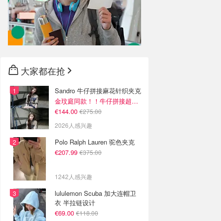
大家都在抢
Sandro 牛仔拼接麻花针织夹克
金玟庭同款！！牛仔拼接超有层次感
€144.00
€275.00
2026人感兴趣
Polo Ralph Lauren 驼色夹克
€207.99
€375.00
1242人感兴趣
lululemon Scuba 加大连帽卫
衣 半拉链设计
€69.00
€118.00