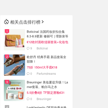
🇳🇿
新西兰
相关点击排行榜
Boticinal 法国药妆折扣合集
8.3-8.9更新 修丽可 | 理肤泉等
€12收封面欧缇丽套装+化妆包
9
Boticinal
欧舒丹 经典手霜 新品套装全
部降！
75折 150ml大手霜€18
0
Parfumdreams
Breuninger 美妆夏促升级！La
mer套装、帕尔马之水
5.5折叠8折 TF限定唇釉€31
0
Breuninger
Lookfantastic DE彩妆香水焕