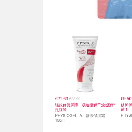
€21.63
€9.50
€23.90
修护
强效修复屏障、极速缓解干燥/瘙痒/
适！
泛红等
PHYSIOGEL A.I.舒缓保湿霜
150ml