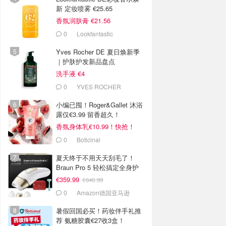
新 定妆喷雾 €25.65
香氛润肤膏 €21.56
0
Lookfantastic
Yves Rocher DE 夏日焕新季
｜护肤护发新品盘点
洗手液 €4
0
YVES ROCHER
小编已囤！Roger&Gallet 沐浴
露仅€3.99 留香超久！
香氛身体乳€10.99！快抢！
0
Boticinal
夏天终于不用天天刮毛了！
Braun Pro 5 轻松搞定全身护
理
€359.99
€646.99
0
Amazon德国亚马逊
暑假回国必买！药妆伴手礼推
荐 氨糖胶囊€27收3盒！