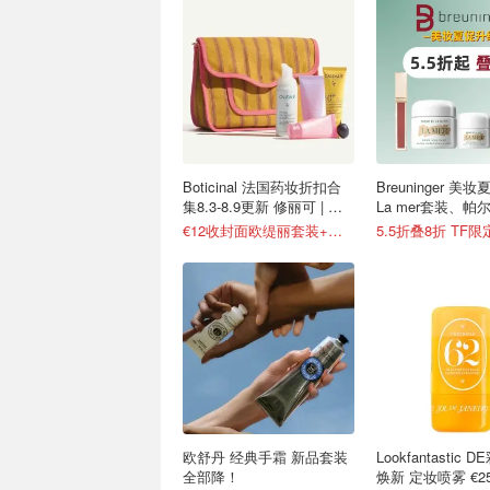
Boticinal 法国药妆折扣合
Breuninger 
集8.3-8.9更新 修丽可 | 理
La mer套装、帕
肤泉等
€12收封面欧缇丽套装+化妆包
5.5折叠8折 TF限
欧舒丹 经典手霜 新品套装
Lookfantastic
全部降！
焕新 定妆喷雾 €25