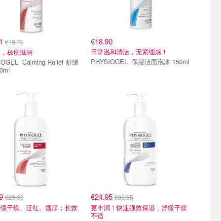
81
€18.90
€19.79
日常温和清洁，无紧绷感！
h版，极度滋润
PHYSIOGEL 保湿洁面泡沫 150ml
lming Relief 舒缓
0ml
49
€24.95
€29.90
€30.95
舒缓干燥、泛红、瘙痒；长效
更丰润！快速强效保湿，舒缓干燥
不适