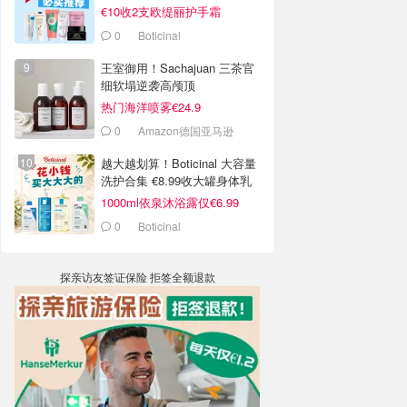
€10收2支欧缇丽护手霜
0
Boticinal
王室御用！Sachajuan 三茶官
细软塌逆袭高颅顶
热门海洋喷雾€24.9
0
Amazon德国亚马逊
越大越划算！Boticinal 大容量
洗护合集 €8.99收大罐身体乳
1000ml依泉沐浴露仅€6.99
0
Boticinal
探亲访友签证保险 拒签全额退款