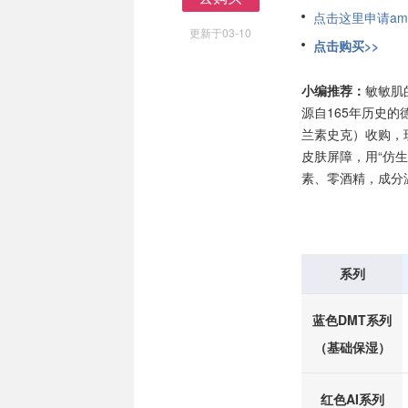
去购买
点击这里申请am
更新于03-10
点击购买>>
小编推荐：
敏敏肌的
源自165年历史
兰素史克）收购，
皮肤屏障，用“仿
素、零酒精，成分
系列
蓝色DMT系列
（基础保湿）
红色AI系列