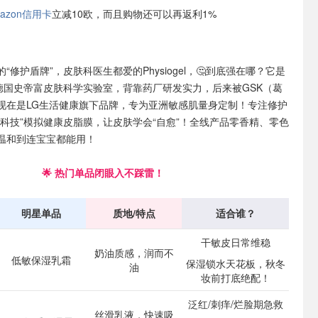
azon信用卡
立减10欧，而且购物还可以再返利1%
“修护盾牌”，皮肤科医生都爱的Physiogel，🤔到底强在哪？它是
的德国史帝富皮肤科学实验室，背靠药厂研发实力，后来被GSK（葛
现在是LG生活健康旗下品牌，专为亚洲敏感肌量身定制！专注修护
生科技”模拟健康皮脂膜，让皮肤学会“自愈”！全线产品零香精、零色
温和到连宝宝都能用！
🌟 热门单品闭眼入不踩雷！
明星单品
质地/特点
适合谁？
干敏皮日常维稳
奶油质感，润而不
低敏保湿乳霜
保湿锁水天花板，秋冬
油
妆前打底绝配！
泛红/刺痒/烂脸期急救
丝滑乳液，快速吸