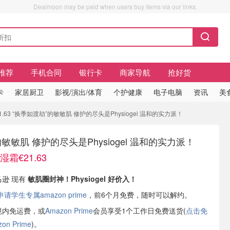
Dealmoon may be paid when users buy items via our links.
推荐
手机合同
银行卡
商家导航
抢好货
卡
家居厨卫
影视/演出/体育
个护健康
电子电脑
资讯
美
1.63 “换季如渡劫”的敏敏肌 修护的尽头是Physiogel 温和的实力派！
敏敏肌 修护的尽头是Physiogel 温和的实力派！
湿霜€21.63
马逊 现有
敏肌圈封神！Physiogel 好价入！
学生专属amazon prime
，前6个月免费，随时可以解约。
境内免运费，或
Amazon Prime
会员享受1个工作日免费送货(
点击免
n Prime
)。