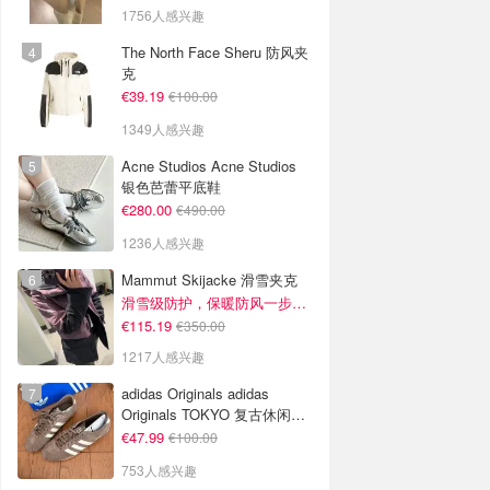
1756人感兴趣
The North Face Sheru 防风夹
克
€39.19
€100.00
1349人感兴趣
Acne Studios Acne Studios
银色芭蕾平底鞋
€280.00
€490.00
1236人感兴趣
Mammut Skijacke 滑雪夹克
滑雪级防护，保暖防风一步到位！仅剩s！
€115.19
€350.00
1217人感兴趣
adidas Originals adidas
Originals TOKYO 复古休闲鞋
深棕色
€47.99
€100.00
753人感兴趣