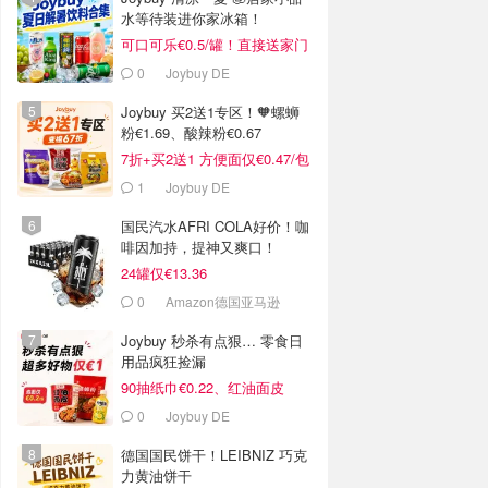
水等待装进你家冰箱！
可口可乐€0.5/罐！直接送家门
口
0
Joybuy DE
Joybuy 买2送1专区！🧡螺蛳
粉€1.69、酸辣粉€0.67
7折+买2送1 方便面仅€0.47/包
1
Joybuy DE
国民汽水AFRI COLA好价！咖
啡因加持，提神又爽口！
24罐仅€13.36
0
Amazon德国亚马逊
Joybuy 秒杀有点狠… 零食日
用品疯狂捡漏
90抽纸巾€0.22、红油面皮
€0.99
0
Joybuy DE
德国国民饼干！LEIBNIZ 巧克
力黄油饼干