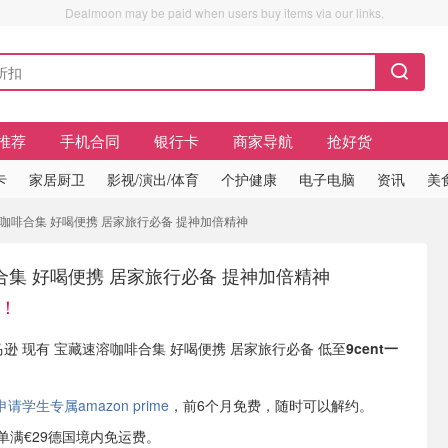
Dealmoon may be paid when users buy items via our links.
推荐
手机合同
银行卡
商家导航
抢好货
卡
家居厨卫
影视/演出/体育
个护健康
电子电脑
资讯
美
速溶咖啡合集 好喝便携 居家旅行必备 提神加倍精神
集 好喝便携 居家旅行必备 提神加倍精神
杯！
亚马逊 现有 宝藏速溶咖啡合集 好喝便携 居家旅行必备 低至
9cent一
学生专属amazon prime
，前6个月免费，随时可以解约。
或订单满€29德国境内免运费。