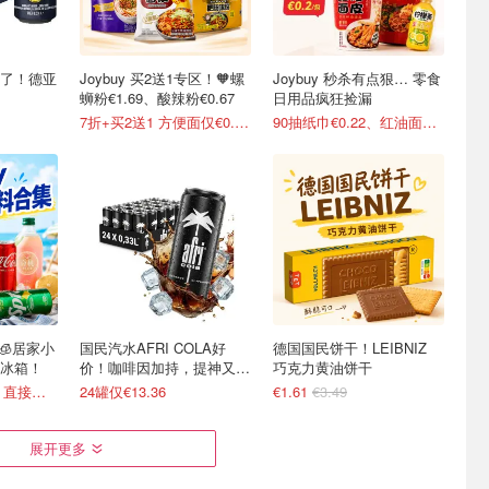
稳了！德亚
Joybuy 买2送1专区！🧡螺
Joybuy 秒杀有点狠… 零食
蛳粉€1.69、酸辣粉€0.67
日用品疯狂捡漏
7折+买2送1 方便面仅€0.47/包
90抽纸巾€0.22、红油面皮€0.99
 🧊居家小
国民汽水AFRI COLA好
德国国民饼干！LEIBNIZ
冰箱！
价！咖啡因加持，提神又爽
巧克力黄油饼干
口！
可口可乐€0.5/罐！直接送家门口
24罐仅€13.36
€1.61
€3.49
展开更多