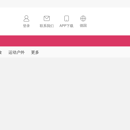
德国
登录
联系我们
APP下载
🇺🇸
美国
🇨🇳
中国
食
运动户外
更多
🇨🇦
加拿大
扫码下载 App
🇬🇧
英国
Download on the
App Store
🇩🇪
德国
Download the
Android App
🇫🇷
法国
🇮🇹
意大利
🇦🇺
澳洲