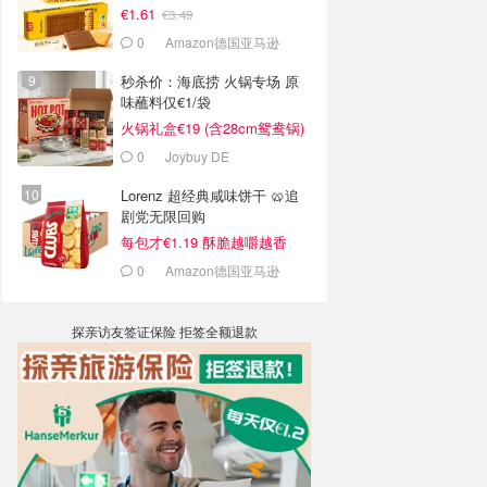
€1.61
€3.49
0
Amazon德国亚马逊
秒杀价：海底捞 火锅专场 原
味蘸料仅€1/袋
火锅礼盒€19 (含28cm鸳鸯锅)
0
Joybuy DE
Lorenz 超经典咸味饼干 🥨追
剧党无限回购
每包才€1.19 酥脆越嚼越香
0
Amazon德国亚马逊
探亲访友签证保险 拒签全额退款