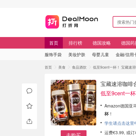
首页
排行榜
德国攻略
德国药
服饰手袋
美妆护肤
母婴儿童
金融/信用
首页
美食
食品酒饮
低至9cent一杯！ 宝藏
宝藏速溶咖啡合
低至9cent一
Amazon德国
杯
！
学生请点击这里申请
运费€3.99, 
去购买