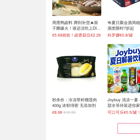
周黑鸭卤料 蹲到补货🔥留
🍻夏日聚会酒局
子圈爆火！谁还没吃上DIY
酒类限时7折起
卤货
€5.69就收！卤香菇仅€2.29
科罗娜€0.8/罐
秒杀价：冷冻带籽榴莲肉
Joybuy 清凉一夏
400g 浓郁绵密 无添加剂
甜水等待装进你家
€8.99
€12.99