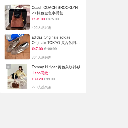
Coach COACH BROOKLYN
28 棕色金色水桶包
€191.99
€375.00
492人感兴趣
adidas Originals adidas
Originals TOKYO 复古休闲鞋
深棕色
€47.99
€100.00
304人感兴趣
Tommy Hilfiger 黄色条纹衬衫
Jisoo同款！
€39.20
€99.90
278人感兴趣