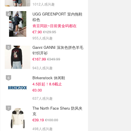
1012人感兴趣
UGG GREENPORT 室内拖鞋
棕色
肯豆同款~目前黄金码都在
€7.90
€129.95
955人感兴趣
Ganni GANNI 深灰色拼色羊毛
针织开衫
€167.99
€349.99
943人感兴趣
Birkenstock 休闲鞋
4.5折起！8.6截止
€0.00
637人感兴趣
The North Face Sheru 防风夹
克
€39.19
€100.00
498人感兴趣