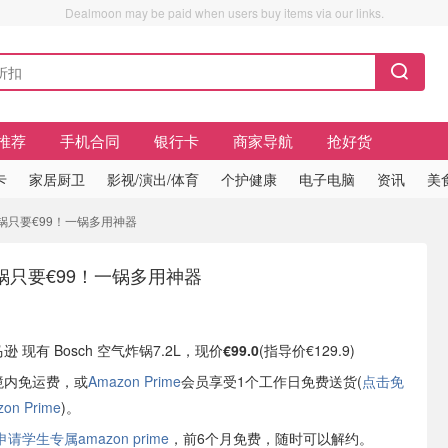
Dealmoon may be paid when users buy items via our links.
推荐
手机合同
银行卡
商家导航
抢好货
卡
家居厨卫
影视/演出/体育
个护健康
电子电脑
资讯
美
空气炸锅只要€99！一锅多用神器
炸锅只要€99！一锅多用神器
逊 现有 Bosch 空气炸锅7.2L，现价
€99.0
(指导价€129.9)
境内免运费，或
Amazon Prime
会员享受1个工作日免费送货(
点击免
n Prime
)。
学生专属amazon prime
，前6个月免费，随时可以解约。