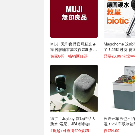
MUJI 无印良品官网精选🔥
Magichome 这
家居服睡衣套装仅€35 多色
了！25层过滤 德
可选
星
独家8折！畅销区任选
只要€6.99 洗澡
疯了！Joybuy 数码产品大
长途开车再也不怕
跳水 索尼、JBL都参加
温！26L车载冰
35%
4折起+可叠满€99减€5
仅€54.99