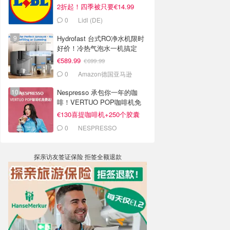
2折起！四季被只要€14.99
0
Lidl (DE)
Hydrofast 台式RO净水机限时
好价！冷热气泡水一机搞定
€589.99
€699.99
0
Amazon德国亚马逊
Nespresso 承包你一年的咖
啡！VERTUO POP咖啡机免
费送！
€130喜提咖啡机+250个胶囊
0
NESPRESSO
探亲访友签证保险 拒签全额退款