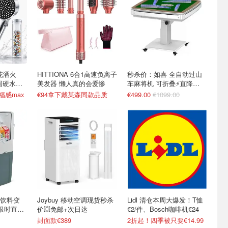
款花洒火
HITTIONA 6合1高速负离子
秒杀价：如喜 全自动过山
国硬水救
美发器 懒人真的会爱惨
车麻将机 可折叠⚡️直降
€600+
幸福感max
€94拿下戴某森同款品质
€499.00
€1099.00
饮料变
Joybuy 移动空调现货秒杀
Lidl 清仓本周大爆发！T恤
箱限时直降
价💥免邮+次日达
€2/件、Bosch咖啡机€24
封面款€389
2折起！四季被只要€14.99