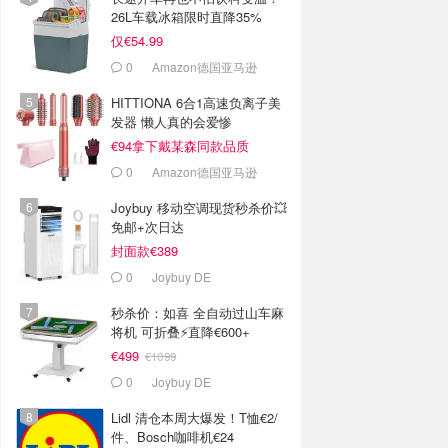
26L车载冰箱限时直降35%
仅€54.99
0
Amazon德国亚马逊
HITTIONA 6合1高速负离子美
发器 懒人真的会爱惨
€94拿下戴某森同款品质
0
Amazon德国亚马逊
Joybuy 移动空调现货秒杀价💥
免邮+次日达
封面款€389
0
Joybuy DE
秒杀价：如喜 全自动过山车麻
将机 可折叠⚡️直降€600+
€499
€1099
0
Joybuy DE
Lidl 清仓本周大爆发！T恤€2/
件、Bosch咖啡机€24