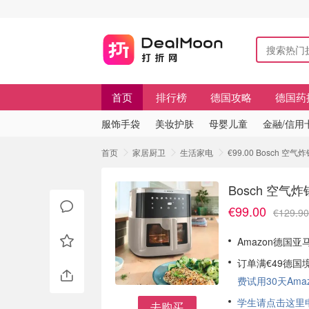
首页
排行榜
德国攻略
德国药
服饰手袋
美妆护肤
母婴儿童
金融/信用
首页
家居厨卫
生活家电
€99.00 Bosch 
Bosch 空气
€99.00
€129.90
Amazon德国亚马
订单满€49德国
费试用30天Amazo
学生请点击这里申请
去购买