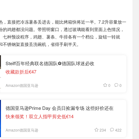
热，直接把冷冻薯条丢进去，能比烤箱快将近一半。7.2升容量放一
份的鸡翅都没问题。带照明窗口，透过玻璃能看到里面上色情况，
。七种预设程序，鸡翅、薯条、牛排各有一个档位，旋钮一转就
和不锈钢架直接丢洗碗机，省得手刷半天。
Steiff百年经典联名德国队⚽️德国队球迷必收
收藏款折后€47
0
0
Amazon德国亚马逊
德国亚马逊Prime Day 会员日捡漏专场 这些好价还在
快来领奖！双立人指甲剪史低€14
234
422
Amazon德国亚马逊