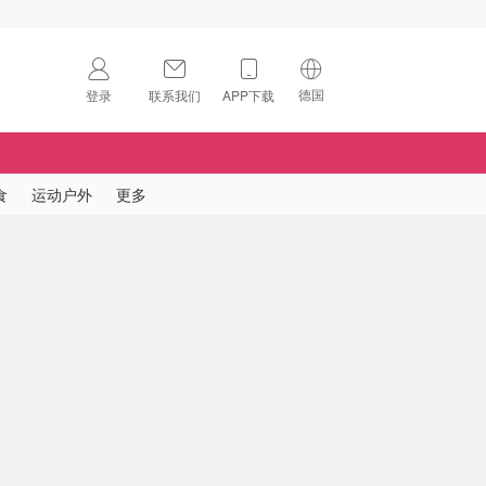
德国
登录
联系我们
APP下载
🇺🇸
美国
🇨🇳
中国
食
运动户外
更多
🇨🇦
加拿大
扫码下载 App
🇬🇧
英国
Download on the
App Store
🇩🇪
德国
Download the
Android App
🇫🇷
法国
🇮🇹
意大利
🇦🇺
澳洲