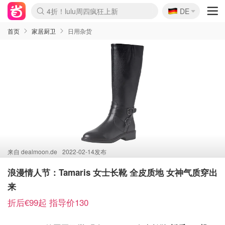
🇩🇪
4折！lulu周四疯狂上新
DE
Boticinal 夏促开抢！
还没结束！&OtherStories大促
Joybuy变相75折 随时失效
速领！Stanley独家85折
疑似霸哥！Camper额外叠85折
Zalando 奥莱闪促！每日更新
Moncler反季囤！5折起+叠9折
Coach Brooklyn仅€192
首页
家居厨卫
日用杂货
来自
dealmoon.de
2022-02-14发布
浪漫情人节：Tamaris 女士长靴 全皮质地 女神气质穿出
来
折后€99起 指导价130