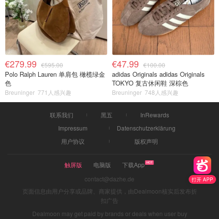
€279.99
€47.99
€595.00
€100.00
Polo Ralph Lauren 单肩包 橄榄绿金
adidas Originals adidas Originals
色
TOKYO 复古休闲鞋 深棕色
Breuninger
771人感兴趣
Breuninger
748人感兴趣
联系我们
黑五
InRewards
Impressum
Datenschutzerklärung
用户协议
版权声明
触屏版
电脑版
下载App
contact@dazhe.de
打开 APP
页面信息由用户分享或品牌、商家提供，由Dealmoon核实后发布折
扣广告
Dealmoon may get paid by brands or deals when user buy