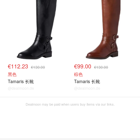
€112.23
€99.00
€130.00
€130.00
黑色
棕色
Tamaris 长靴
Tamaris 长靴
@dealmoon.de
@dealmoon.de
Dealmoon may be paid when users buy items via our links.