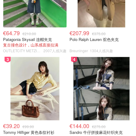
€64.79
€207.99
€210.00
€375.00
Patagonia Skysail 连帽夹克
Polo Ralph Lauren 驼色夹克
复古撞色设计，山系感直接拉满
OUTLETCITY METZINGEN
2007人感兴趣
Breuninger
1304人感兴趣
3
4
€39.20
€144.00
€99.90
€275.00
Tommy Hilfiger 黄色条纹衬衫
Sandro 牛仔拼接麻花针织夹克