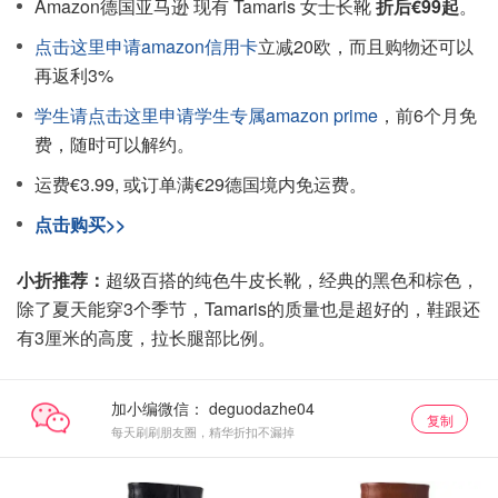
Amazon德国亚马逊 现有 Tamaris 女士长靴
折后€99起
。
点击这里申请amazon信用卡
立减20欧，而且购物还可以
再返利3%
学生请点击这里申请学生专属amazon prime
，前6个月免
费，随时可以解约。
运费€3.99, 或订单满€29德国境内免运费。
点击购买>>
小折推荐：
超级百搭的纯色牛皮长靴，经典的黑色和棕色，
除了夏天能穿3个季节，Tamaris的质量也是超好的，鞋跟还
有3厘米的高度，拉长腿部比例。
加小编微信：
复制
每天刷刷朋友圈，精华折扣不漏掉