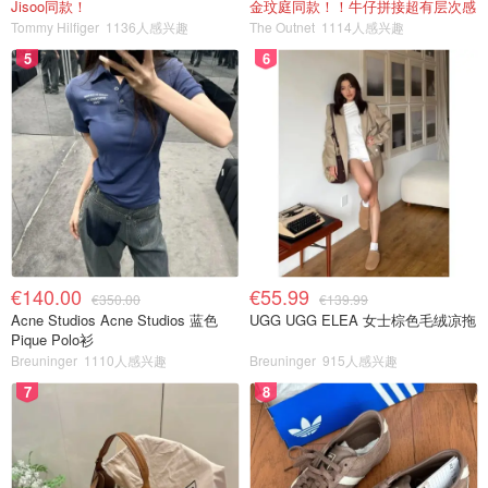
Jisoo同款！
金玟庭同款！！牛仔拼接超有层次感
Tommy Hilfiger
1136人感兴趣
The Outnet
1114人感兴趣
5
6
€140.00
€55.99
€350.00
€139.99
Acne Studios Acne Studios 蓝色
UGG UGG ELEA 女士棕色毛绒凉拖
Pique Polo衫
Breuninger
1110人感兴趣
Breuninger
915人感兴趣
7
8